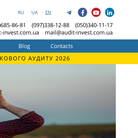
RU
UA
EN
)685-86-81
(097)338-12-88
(050)340-11-17
t-invest.com.ua
mail@audit-invest.com.ua
Blog
Contacts
КОВОГО АУДИТУ 2026