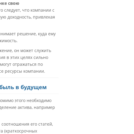
нке свою
о следует, что компании с
ую доходность, привлекая
инимает решение, куда ему
жимость.
жение, он может служить
ия в этих целях сильно
 могут отражаться по
все ресурсы компании.
ибыль в будущем
Помимо этого необходимо
еделение актива, например
соотношения его статей,
га (краткосрочных