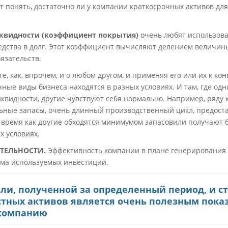
ет понять, достаточно ли у компании краткосрочных активов дл
квидности (коэффициент покрытия)
очень любят использова
дства в долг. Этот коэффициент вычисляют делением величин
язательств.
е, как, впрочем, и о любом другом, и применяя его или их к ко
ные виды бизнеса находятся в разных условиях. И там, где од
иквидности, другие чувствуют себя нормально. Например, ряду
ные запасы, очень длинный производственный цикл, предоста
то время как другие обходятся минимумом запасовили получают 
х условиях.
ЯТЕЛЬНОСТИ.
Эффективность компании в плане генерирования
ема используемых инвестиций.
и, полученной за определенный период, и с
тных активов является очень полезным показ
 компанию