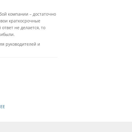
бой компании – достаточно
свои краткосрочные
 ответ не делается, то
рибыли.
ля руководителей и
ЕЕ