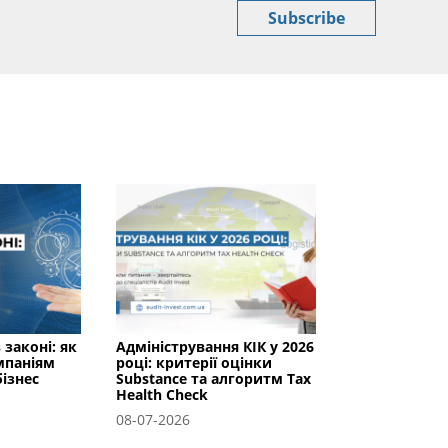
Subscribe
 законі: як
Адміністрування КІК у 2026
мпаніям
році: критерії оцінки
ізнес
Substance та алгоритм Tax
Health Check
08-07-2026