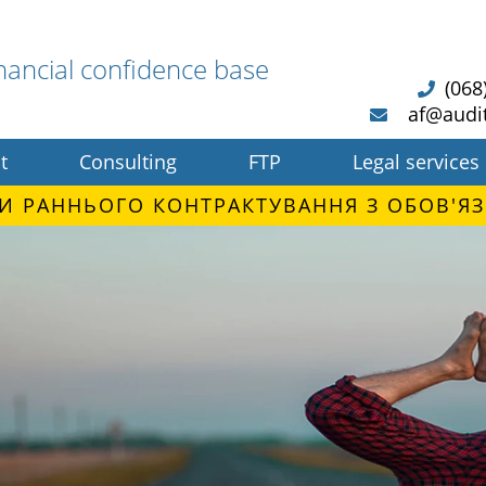
nancial confidence base
(068
af@audi
t
Consulting
FTP
Legal services
И РАННЬОГО КОНТРАКТУВАННЯ З ОБОВ'ЯЗ