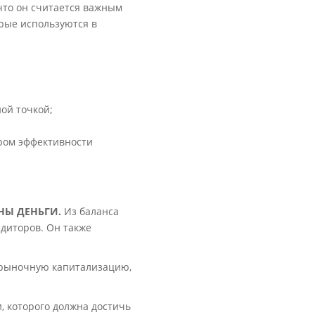
что он считается важным
рые используются в
ой точкой;
ром эффективности
НЫ ДЕНЬГИ.
Из баланса
едиторов. Он также
е рыночную капитализацию,
, которого должна достичь