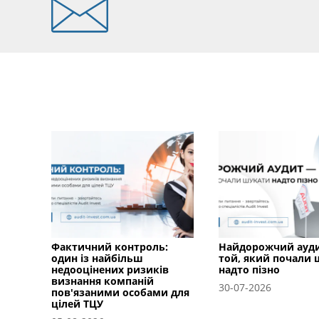
Фактичний контроль:
Найдорожчий ауд
один із найбільш
той, який почали
недооцінених ризиків
надто пізно
визнання компаній
30-07-2026
пов'язаними особами для
цілей ТЦУ