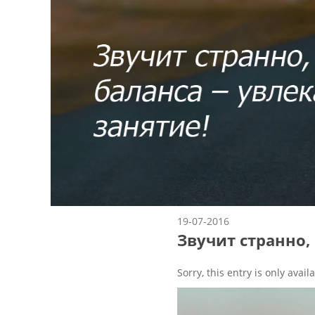
19-07-2016
Звучит странно,
Sorry, this entry is only avail