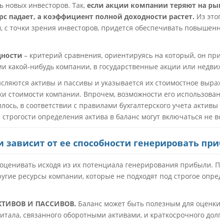
ь новых инвесторов. Так,
если акции компании теряют на ры
рс падает, а коэффициент полной доходности растет.
Из этог
с точки зрения инвесторов, придется обеспечивать повышенн
дности
– критерий сравнения, ориентируясь на который, он пр
ции какой-нибудь компании, в государственные акции или недви
исляются активы и пассивы и указывается их стоимостное выра
ки стоимости компании. Впрочем, возможности его использован
лось, в соответствии с правилами бухгалтерского учета активы
 строгости определения актива в баланс могут включаться не 
 зависит от ее способности генерировать пр
 оценивать исходя из их потенциала генерирования прибыли. 
ругие ресурсы компании, которые не подходят под строгое опр
ТИВОВ И ПАССИВОВ.
Баланс может быть полезным для оценки 
тала, связанного оборотными активами, и краткосрочного дол