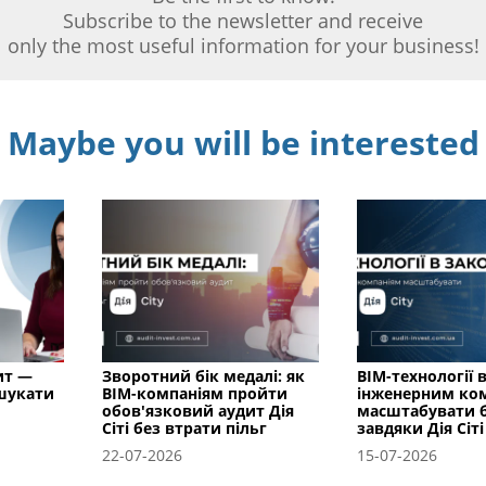
Subscribe to the newsletter and receive
only the most useful information for your business!
Maybe you will be interested
ит —
Зворотний бік медалі: як
BIM-технології в
 шукати
BIM-компаніям пройти
інженерним ко
обов'язковий аудит Дія
масштабувати б
Сіті без втрати пільг
завдяки Дія Сіті
22-07-2026
15-07-2026