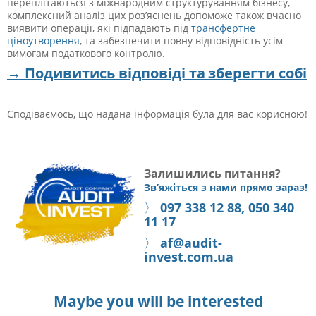
переплітаються з міжнародним структуруванням бізнесу,
комплексний аналіз цих роз’яснень допоможе також вчасно
виявити операції, які підпадають під
трансфертне
ціноутворення
, та забезпечити повну відповідність усім
вимогам податкового контролю.
→ Подивитись відповіді та
зберегти
собі
Сподіваємось, що надана інформація була для вас корисною!
Залишились питання?
Зв’яжіться з нами прямо зараз!
〉
097 338 12 88, 050 340
11 17
〉
af@audit-
invest.com.ua
Maybe you will be interested