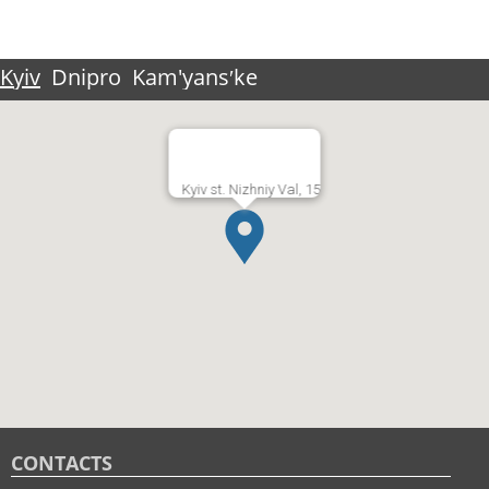
Kyiv
Dnipro
Kam'yansʹke
Kyiv st. Nizhniy Val, 15
CONTACTS