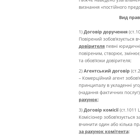
визнання «постійного предс
Вид пра
1)
Договір доручення
(ст.1
Повірений зобов’язується 
довірителя
певні юридичні
повіреним, створює, змінює
та обов’язки довірителя;
2)
Агентський договір
(ст.
– Комерційний агент зобов’
принципалу в укладенні уго
(надання фактичних послуг
рахунок;
3)
Договір комісії
(ст.1011 
Комісіонер зобов’язується 
вчинити один або кілька п
за рахунок комітента;