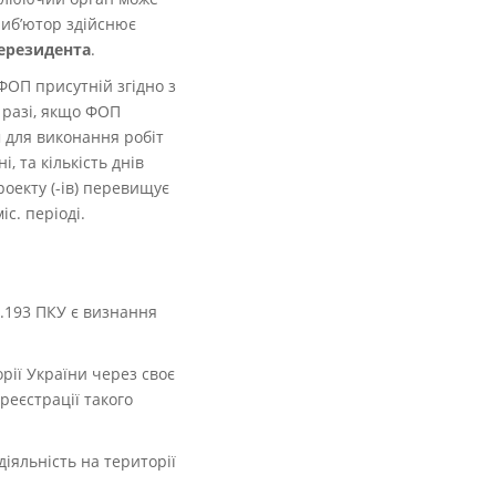
иб’ютор здійснює
нерезидента
.
ФОП присутній згідно з
у разі, якщо ФОП
 для виконання робіт
і, та кількість днів
оекту (-ів) перевищує
іс. періоді.
1.193 ПКУ є визнання
орії України через своє
реєстрації такого
діяльність на території