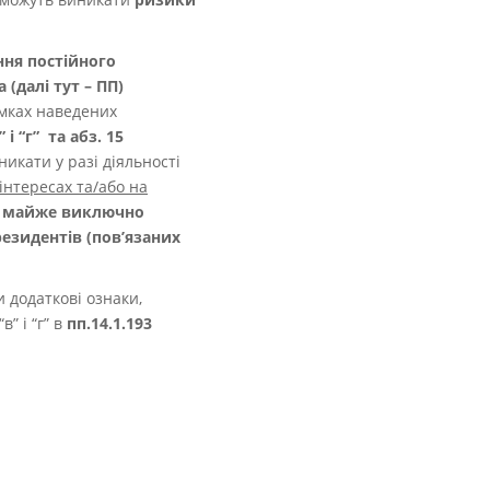
ня постійного
(далі тут – ПП)
мках наведених
” і “г” та абз. 15
иникати у разі діяльності
 інтересах та/або на
 майже виключно
резидентів (пов’язаних
 додаткові ознаки,
в” і “г” в
пп.14.1.193