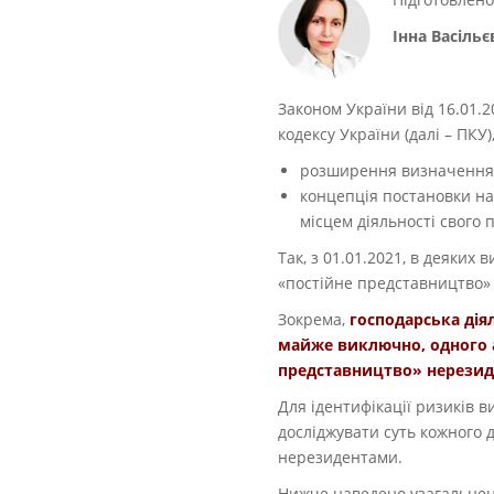
Інна Васіль
Законом України від 16.01.2
кодексу України (далі – ПКУ)
розширення визначення те
концепція постановки на 
місцем діяльності свого 
Так, з 01.01.2021, в деяких
«постійне представництво» 
Зокрема,
господарська дія
майже виключно, одного а
представництво» нерезиде
Для ідентифікації ризиків
досліджувати суть кожного 
нерезидентами.
Нижче наведено узагальнен