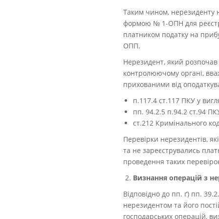
Таким чином, нерезиденту н
формою № 1-ОПН для реєстра
платником податку на прибу
ОПП.
Нерезидент, який розпочав 
контролюючому органі, вваж
прихованими від оподаткува
п.117.4 ст.117 ПКУ у виг
пп. 94.2.5 п.94.2 ст.94 
ст.212 Кримінального код
Перевірки нерезидентів, як
та не зареєструвались плат
проведення таких перевірок
Визнання операцій з н
Відповідно до пп. ґ) пп. 39.
нерезидентом та його пост
господарських операцій, в