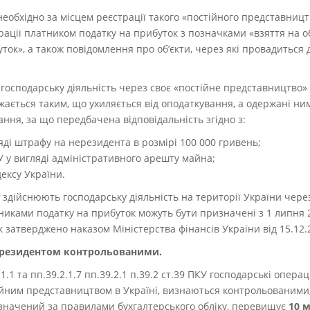
еобхідно за місцем реєстрації такого «постійного представницт
ції платником податку на прибуток з позначками «взяття на об
ток», а також повідомлення про об’єкти, через які провадиться 
господарську діяльність через своє «постійне представництво» 
ається таким, що ухиляється від оподаткування, а одержані н
ння, за що передбачена відповідальність згідно з:
ляді штрафу на нерезидента в розмірі 100 000 гривень;
ПКУ у вигляді адміністративного арешту майна;
ексу України.
і здійснюють господарську діяльність на території України чер
никами податку на прибуток можуть бути призначені з 1 липня 
 затверджено наказом Міністерства фінансів України від 15.12.
ерезидентом контрольованими.
2.1.1 та пп.39.2.1.7 пп.39.2.1 п.39.2 ст.39 ПКУ господарські опер
ійним представництвом в Україні, визнаються контрольованими,
изначений за правилами бухгалтерського обліку, перевищує
10 