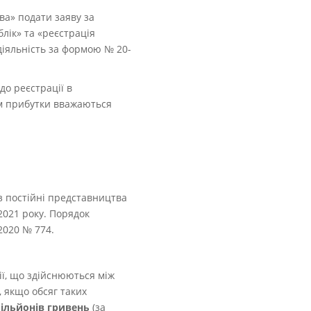
ва» подати заяву за
лік» та «реєстрація
діяльність за формою № 20-
до реєстрації в
им прибутки вважаються
ез постійні представництва
2021 року. Порядок
2020 № 774.
ації, що здійснюються між
 якщо обсяг таких
мільйонів гривень
(за