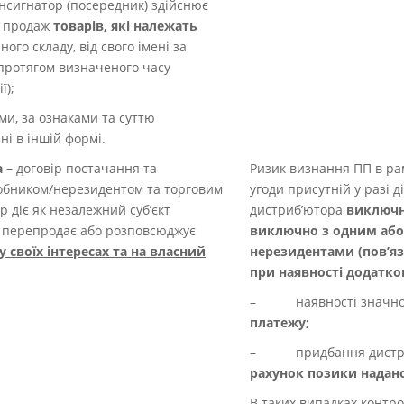
нсигнатор (посередник) здійснює
а продаж
товарів, які належать
ого складу, від свого імені за
протягом визначеного часу
ї);
ми, за ознаками та суттю
ні в іншій формі.
а –
договір постачання та
Ризик визнання ПП в ра
обником/нерезидентом та торговим
угоди присутній у разі д
 діє як незалежний суб’єкт
дистриб’ютора
виключн
і перепродає або розповсюджує
виключно з одним або
 у своїх інтересах та на власний
нерезидентами (пов’я
при наявності додатков
– наявності значно
платежу;
– придбання дистриб
рахунок позики надан
В таких випадках конт