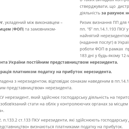
стверджувати, що дистр
діяльність
за рахунок 
уг
, укладений між виконавцем –
Ризик визнання ПП для 
ємцем
(
ФОП
) та замовником-
пп. “б” пп.14.1.193 ПКУ 
найнятий нерезидентом
(надання послуг) в Україн
роботи ФОП в рамках пр
183 дні у будь-якому 12-м
ента України постійним представництвом нерезидента.
страція платником податку на прибуток нерезидента.
укладена з нерезидентом, відповідає ознакам наведеним в пп.14.
ним представництвом» нерезидента.
ПКУ нерезидент, який здійснює господарську діяльність на терит
зобов’язаний стати на облік у контролюючих органах за місцем 
».
.2. п.133.2 ст.133 ПКУ нерезиденти, які здійснюють господарську 
редставництво» визнаються платниками податку на прибуток.