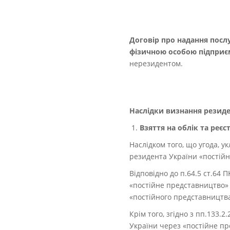
Договір про надання посл
фізичною особою підпри
нерезидентом.
Наслідки визнання резид
Взяття на облік та реє
Наслідком того, що угода, 
резидента України «постій
Відповідно до п.64.5 ст.64 
«постійне представництво» 
«постійного представництва
Крім того, згідно з пп.133.2
України через «постійне п