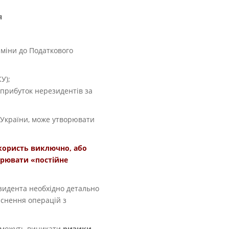
я
 зміни до Податкового
У);
 прибуток нерезидентів за
ми України, може утворювати
а користь виключно, або
орювати «постійне
зидента необхідно детально
йснення операцій з
х можуть виникати
ризики