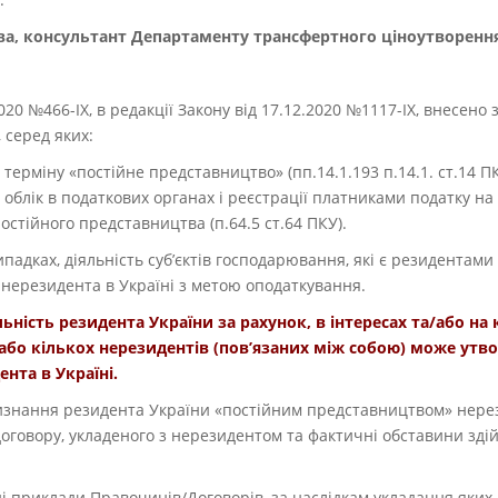
єва, консультант Департаменту трансфертного ціноутворенн
020 №466-ІХ, в редакції Закону від 17.12.2020 №1117-ІХ, внесено
, серед яких:
рміну «постійне представництво» (пп.14.1.193 п.14.1. ст.14 ПК
облік в податкових органах і реєстрації платниками податку на
постійного представництва (п.64.5 ст.64 ПКУ).
 випадках, діяльність суб’єктів господарювання, які є резидента
нерезидента в Україні з метою оподаткування.
льність резидента України за рахунок, в інтересах та/або н
бо кількох нерезидентів (пов’язаних між собою) може утв
нта в Україні.
 визнання резидента України «постійним представництвом» нере
договору, укладеного з нерезидентом та фактичні обставини зді
і приклади Правочинів/Договорів, за наслідкам укладання яки