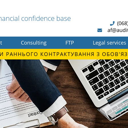
nancial confidence base
(068
af@audi
t
Consulting
FTP
Legal services
И РАННЬОГО КОНТРАКТУВАННЯ З ОБОВ'ЯЗ