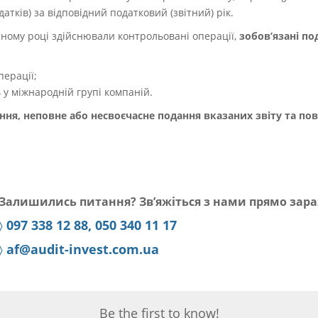
тків) за відповідний податковий (звітний) рік.
ітному році здійснювали контрольовані операції,
зобов’язані по
перації;
 у міжнародній групі компаній.
ння, неповне або несвоєчасне подання вказаних звіту та по
Залишились питання? Зв’яжіться з нами прямо зара
〉
097 338 12 88, 050 340 11 17
〉
af@audit-invest.com.ua
Be the first to know!