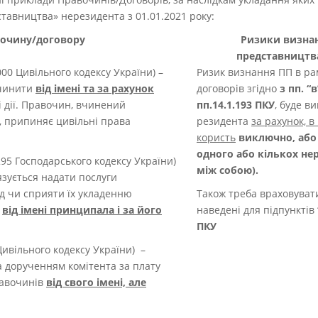
тавництва» нерезидента з 01.01.2021 року:
вочину/договору
Ризики визнан
представництва 
000 Цивільного кодексу України) –
Ризик визнання ПП в ра
вчинити
від імені та за рахунок
договорів згідно
з пп.
“в
 дії. Правочин, вчинений
пп.14.1.193 ПКУ
, буде в
, припиняє цивільні права
резидента
за рахунок, в
користь
виключно, або
одного або кількох не
295 Господарського кодексу України)
між собою).
язується надати послуги
д чи сприяти їх укладенню
Також треба враховувати
)
від імені принципала і за його
наведені для підпунктів “
ПКУ
Цивільного кодексу України) –
за дорученням комітента за плату
равочинів
від свого імені, але