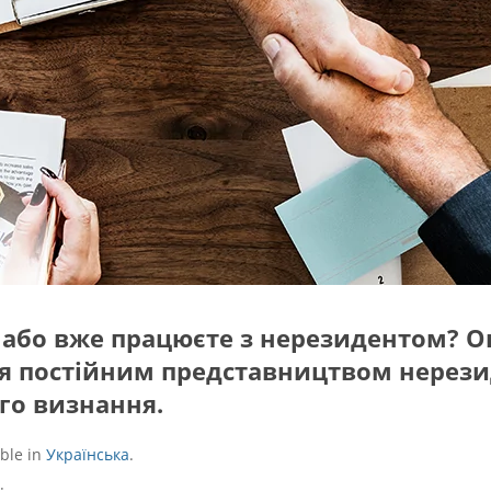
 або вже працюєте з нерезидентом? Оц
 постійним представництвом нерезид
ого визнання.
able in
Українська
.
: