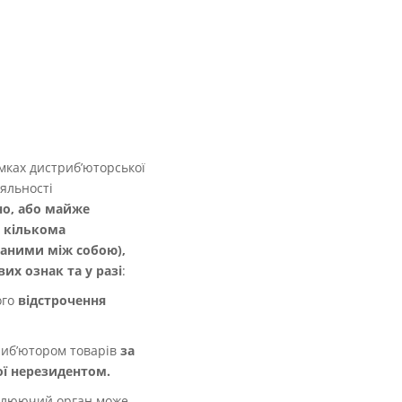
мках дистриб’юторської
іяльності
о, або майже
 кількома
заними між собою),
их ознак та у разі
:
го
відстрочення
’ютором товарів
за
ої нерезидентом.
ролюючий орган може