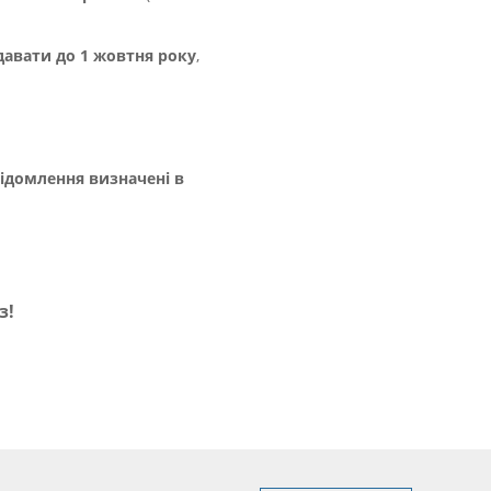
давати до 1 жовтня року
,
відомлення визначені в
з!