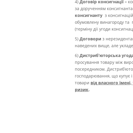
4)
Договір консигнації –
ко
за дорученням консигнант
консигнанту
з консигнаційн
обумовлену винагороду та 
(терміну дії угоди консигнаці
5)
Договори
з нерезидента
наведених вище, але укладе
6)
Дистриб’юторська угод
просування товару між вир
посередником. Дистриб’ютор
господарювання, що купує 
товари
від власного імені,
ризик
.