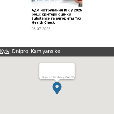
Адміністрування КІК у 2026
році: критерії оцінки
Substance та алгоритм Tax
Health Check
08-07-2026
Kyiv
Dnipro
Kam'yansʹke
Kyiv st. Nizhniy Val, 15