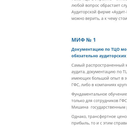
любой вопрос обрастает сл
Аудиторской фирме «Аудит-
можно верить, а к чему сто
МИФ № 1
Документацию по ТЦО мо
обязательно аудиторских
Самый распространенный ми
аудита, документацию по Т
имеющих большой опыт в эт
ГФС, либо в компаниях кру
Фундаментальное обучение 
только для сотрудников ГФС
Мишина государственным р
Однако, трансфертное цено
прибыль, то и с этим справ