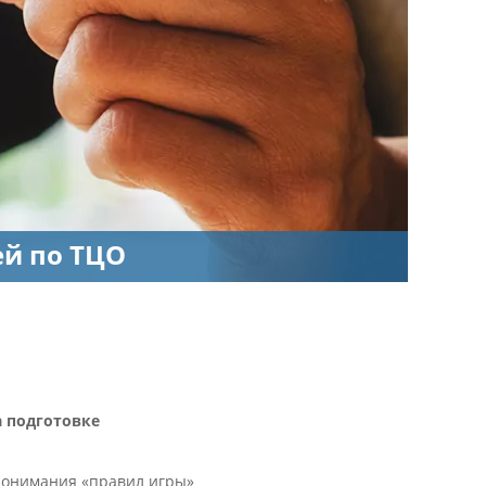
ей по ТЦО
а подготовке
 понимания «правил игры»