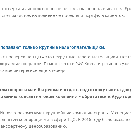
 проверки и лишних вопросов нет смысла переплачивать за б
 специалистов, выполненные проекты и портфель клиентов.
 попадают только крупные налогоплательщики.
ых проверок по ТЦО – это некрупные налогоплательщики. Поэт
олируемые операции. Помните, что в ГФС Киева и регионов уже
у самое интересное еще впереди…
никли вопросы или Вы решили отдать подготовку пакета до
ованию консалтинговой компании – обратитесь в Аудитор
Инвест» рекомендуют крупнейшие компании страны. У специал
нальными корпорациями в сфере ТЦО. В 2016 году было оказано 
трансфертному ценообразованию.