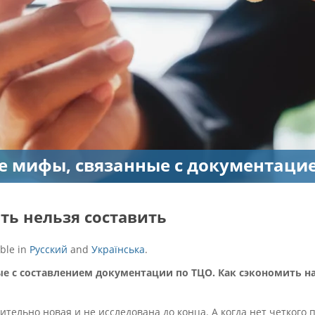
 мифы, связанные с документаци
ать нельзя составить
able in
Русский
and
Українська
.
е с составлением документации по ТЦО. Как сэкономить н
ительно новая и не исследована до конца. А когда нет четкого