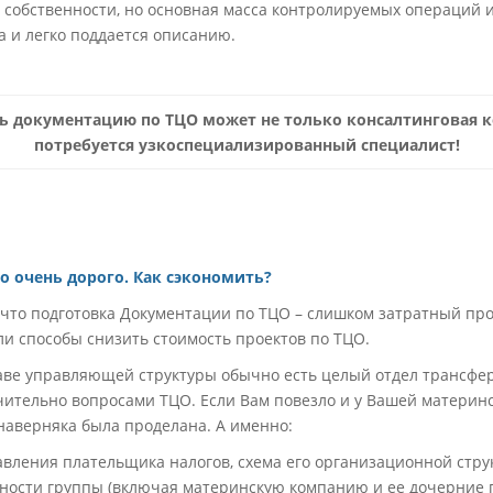
 собственности, но основная масса контролируемых операций 
а и легко поддается описанию.
ь документацию по ТЦО может не только консалтинговая к
потребуется узкоспециализированный специалист!
о очень дорого. Как сэкономить?
что подготовка Документации по ТЦО – слишком затратный прое
и способы снизить стоимость проектов по ТЦО.
таве управляющей структуры обычно есть целый отдел трансфе
ительно вопросами ТЦО. Если Вам повезло и у Вашей материнс
 наверняка была проделана. А именно:
вления плательщика налогов, схема его организационной стру
ности группы (включая материнскую компанию и ее дочерние 