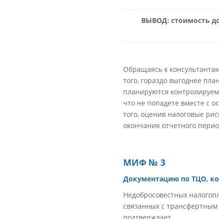
ВЫВОД: стоимость д
Обращаясь к консультантам
того, гораздо выгоднее пла
планируются контролируемы
что не попадете вместе с о
того, оценив налоговые ри
окончания отчетного перио
МИФ № 3
Документацию по ТЦО, ко
Недобросовестных налогопл
связанных с трансфертным 
подтверждает.