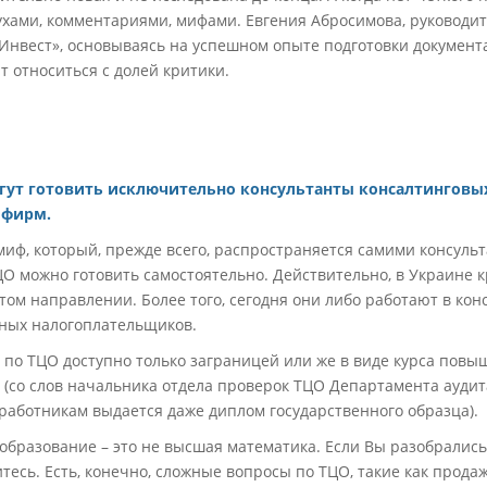
ухами, комментариями, мифами. Евгения Абросимова, руководит
Инвест», основываясь на успешном опыте подготовки документа
ит относиться с долей критики.
гут готовить исключительно консультанты консалтинговы
 фирм.
ф, который, прежде всего, распространяется самими консульт
ЦО можно готовить самостоятельно. Действительно, в Украине 
ом направлении. Более того, сегодня они либо работают в кон
пных налогоплательщиков.
по ТЦО доступно только заграницей или же в виде курса повы
 (со слов начальника отдела проверок ТЦО Департамента аудит
аботникам выдается даже диплом государственного образца).
образование – это не высшая математика. Если Вы разобрались
итесь. Есть, конечно, сложные вопросы по ТЦО, такие как прод