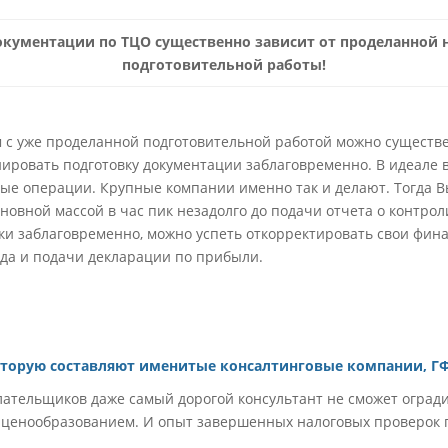
окументации по ТЦО существенно зависит от проделанной
подготовительной работы!
 с уже проделанной подготовительной работой можно существ
нировать подготовку документации заблаговременно. В идеале в
е операции. Крупные компании именно так и делают. Тогда Вы
сновной массой в час пик незадолго до подачи отчета о контр
ски заблаговременно, можно успеть откорректировать свои фин
да и подачи декларации по прибыли.
торую составляют именитые консалтинговые компании, ГФ
ательщиков даже самый дорогой консультант не сможет оградит
ценообразованием. И опыт завершенных налоговых проверок по