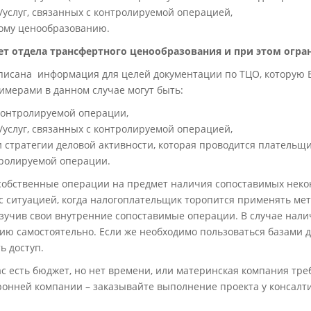
услуг, связанных с контролируемой операцией,
ому ценообразованию.
ет отдела трансфертного ценообразования и при этом огр
 описана информация для целей документации по ТЦО, которую 
имерами в данном случае могут быть:
контролируемой операции,
услуг, связанных с контролируемой операцией,
 стратегии деловой активности, которая проводится плательщи
ролируемой операции.
 собственные операции на предмет наличия сопоставимых нек
с ситуацией, когда налогоплательщик торопится применять ме
зучив свои внутренние сопоставимые операции. В случае нали
ию самостоятельно. Если же необходимо пользоваться базами д
ь доступ.
ас есть бюджет, но нет времени, или материнская компания треб
ронней компании – заказывайте выполнение проекта у консалт