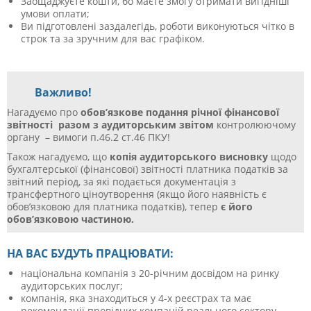
Заощаджуєте кошти, бо маєте змогу отримати вигідніші
умови оплати;
Ви підготовлені заздалегідь, роботи виконуються чітко в
строк та за зручним для вас графіком.
Важливо!
Нагадуємо про
обов’язкове подання річної фінансової
звітності разом з аудиторським звітом
контролюючому
органу – вимоги п.46.2 ст.46 ПКУ!
Також нагадуємо, що
копія аудиторського висновку
щодо
бухгалтерської (фінансової) звітності платника податків за
звітний період, за які подається документація з
трансфертного ціноутворення (якщо його наявність є
обов’язковою для платника податків), тепер
є його
обов’язковою частиною.
НА ВАС БУДУТЬ ПРАЦЮВАТИ:
національна компанія з 20-річним досвідом на ринку
аудиторських послуг;
компанія, яка знаходиться у 4-х реєстрах та має
рекомендації провідних компаній реального сектору