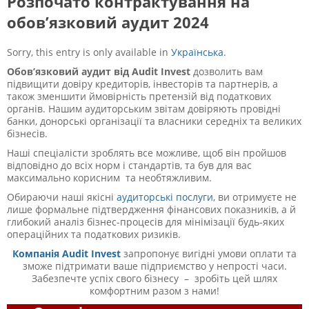
Розпочато контрактування на
обов’язковий аудит 2024
Sorry, this entry is only available in
Українська
.
Обов’язковий аудит від Audit Invest
дозволить вам
підвищити довіру кредиторів, інвесторів та партнерів, а
також зменшити ймовірність претензій від податкових
органів. Нашим аудиторським звітам довіряють провідні
банки, донорські організації та власники середніх та великих
бізнесів.
Наші спеціалісти зроблять все можливе, щоб він пройшов
відповідно до всіх норм і стандартів, та був для вас
максимально корисним та необтяжливим.
Обираючи наші якісні
аудиторські послуги
, ви отримуєте не
лише формальне підтвердження фінансових показників, а й
глибокий аналіз бізнес-процесів для мінімізації будь-яких
операційних та податкових ризиків.
Компанія Audit Invest
запропонує вигідні умови оплати та
зможе підтримати ваше підприємство у непрості часи.
Забезпечте успіх свого бізнесу – зробіть цей шлях
комфортним разом з нами!