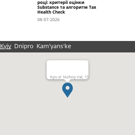
році: критерії оцінки
Substance та алгоритм Tax
Health Check
08-07-2026
Kyiv
Dnipro
Kam'yansʹke
Kyiv st. Nizhniy Val, 15