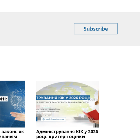
Subscribe
 законі: як
Адміністрування КІК у 2026
мпаніям
році: критерії оцінки