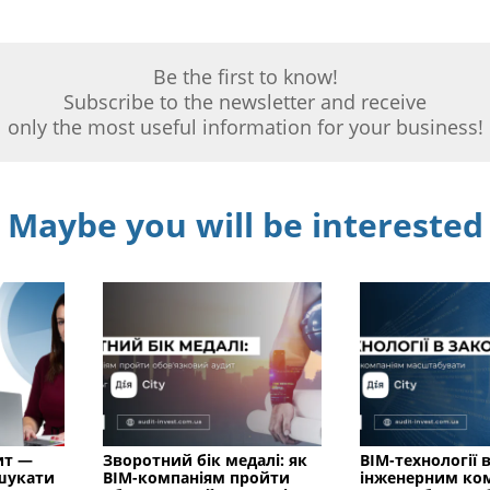
Be the first to know!
Subscribe to the newsletter and receive
only the most useful information for your business!
Maybe you will be interested
ит —
Зворотний бік медалі: як
BIM-технології в
 шукати
BIM-компаніям пройти
інженерним ко