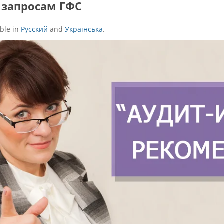
запросам ГФС
able in
Русский
and
Українська
.