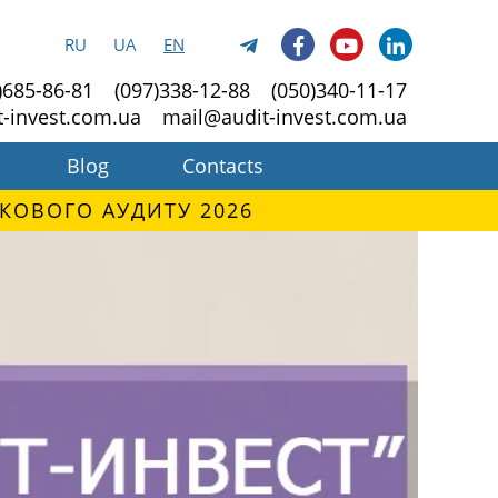
RU
UA
EN
)685-86-81
(097)338-12-88
(050)340-11-17
t-invest.com.ua
mail@audit-invest.com.ua
Blog
Contacts
КОВОГО АУДИТУ 2026