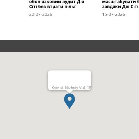
обов'язковий аудит Дія
масштабувати б
Сіті без втрати пільг
завдяки Дія Сіті
22-07-2026
15-07-2026
Kyiv st. Nizhniy Val, 15