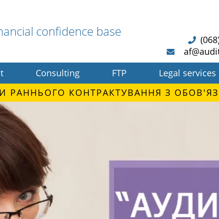
nancial confidence base
(068
af@audi
t
Consulting
FTP
Legal services
И РАННЬОГО КОНТРАКТУВАННЯ З ОБОВ'ЯЗ