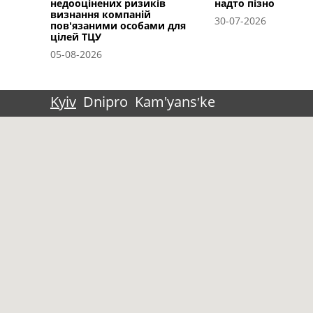
недооцінених ризиків
надто пізно
визнання компаній
30-07-2026
пов'язаними особами для
цілей ТЦУ
05-08-2026
Kyiv
Dnipro
Kam'yansʹke