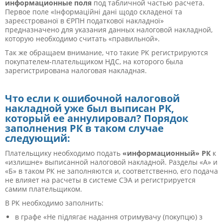
информационные поля
под табличной частью расчета.
Первое поле «Інформаційні дані щодо складеної та
зареєстрованої в ЄРПН податкової накладної»
предназначено для указания данных налоговой накладной,
которую необходимо считать «правильной».
Так же обращаем внимание, что такие РК регистрируются
покупателем-плательщиком НДС, на которого была
зарегистрирована налоговая накладная.
Что если к ошибочной налоговой
накладной уже был
выписан РК,
который ее аннулировал? Порядок
заполнения РК в таком случае
следующий:
Плательщику необходимо подать
«информационный» РК
к
«излишне» выписанной налоговой накладной. Разделы «А» и
«Б» в таком РК не заполняются и, соответственно, его подача
не влияет на расчеты в системе СЭА и регистрируется
самим плательщиком.
В РК необходимо заполнить:
в графе «Не підлягає надання отримувачу (покупцю) з