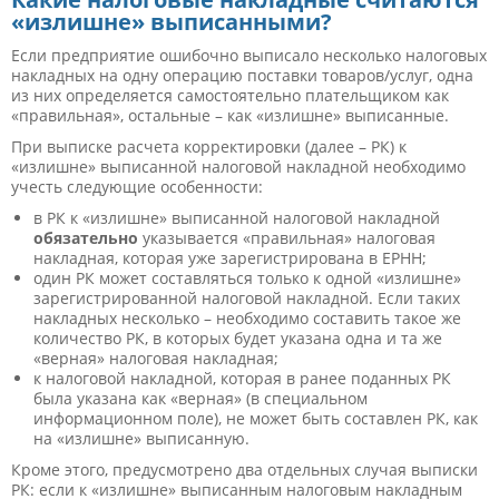
«излишне» выписанными?
Если предприятие ошибочно выписало несколько налоговых
накладных на одну операцию поставки товаров/услуг, одна
из них определяется самостоятельно плательщиком как
«правильная», остальные – как «излишне» выписанные.
При выписке расчета корректировки (далее – РК) к
«излишне» выписанной налоговой накладной необходимо
учесть следующие особенности:
в РК к «излишне» выписанной налоговой накладной
обязательно
указывается «правильная» налоговая
накладная, которая уже зарегистрирована в ЕРНН;
один РК может составляться только к одной «излишне»
зарегистрированной налоговой накладной. Если таких
накладных несколько – необходимо составить такое же
количество РК, в которых будет указана одна и та же
«верная» налоговая накладная;
к налоговой накладной, которая в ранее поданных РК
была указана как «верная» (в специальном
информационном поле), не может быть составлен РК, как
на «излишне» выписанную.
Кроме этого, предусмотрено два отдельных случая выписки
РК: если к «излишне» выписанным налоговым накладным