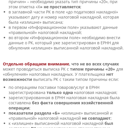
причин» – необходимо указать тип причины «20», при
этом отметка «Х
» не проставляется
;
в заглавной части РК в поле «до податкової накладної»
указывают дату и номер налоговой накладной, которая
была «излишне» выписана;
в первом «Информационном поле» указывают данные
«правильной» налоговой накладной;
во втором «Информационном поле» необходимо внести
данные о РК, который уже зарегистрирован в ЕРНН для
обнуления «излишне» выписанной налоговой накладной.
Отдельно обращаем внимание
, что не во всех случаях
может проводиться выписка РК с
типом причины «20»
для
«обнуления» налоговых накладных. У плательщика
нет
возможности
выписать РК с таким типом причины если:
по операциям поставки товаров/услуг в ЕРНН
зарегистрирована
только одна
налоговая накладная;
зарегистрированная в ЕРНН налоговая накладная была
составлена
без факта совершения хозяйственной
операции
;
показатели раздела «Б»
«излишне» выписанной и
«правильной» налоговой накладной
не совпадают
;
к «излишне» выписанной налоговой накладной
был