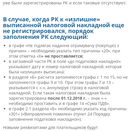
уже были зарегистрированы РК и если таковые отсутствуют.
В случае, когда РК к «излишне»
выписанной налоговой накладной еще
не регистрировался, порядок
заполнения РК следующий:
в графе «Не підлягає надання отримувачу (покупцю) з
причин» – необходимо указать тип причины «20», при
этом отметка «Х
» не проставляется;
в заглавной части РК в поле «до податкової накладної»
указывают дату и номер налоговой накладной, которая
была «излишне» выписана;
в разделе «Б» расчета заполняются графы с 1 по 15, но не
заполняются графы 9 и 10. При этом графы 7 и 13 –
указываются с «-», аннулируя строку в налоговой
накладной. Если такая налоговая накладная была
зарегистрирована
после 01.12.2018 г.
– знак «-»
необходимо проставить и в графе 14 «Сума ПДВ».
в графе 2.1 раздела «Б» необходимо указать код причины
«301» («Виправлення помилки» (пункт 24 Порядку
заповнення податкової накладної»).
Новыми реквизитами для плательщиков будут