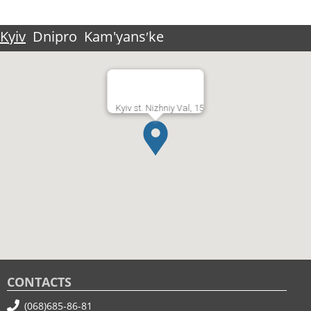
Kyiv
Dnipro
Kam'yansʹke
Kyiv st. Nizhniy Val, 15
CONTACTS
(068)685-86-81