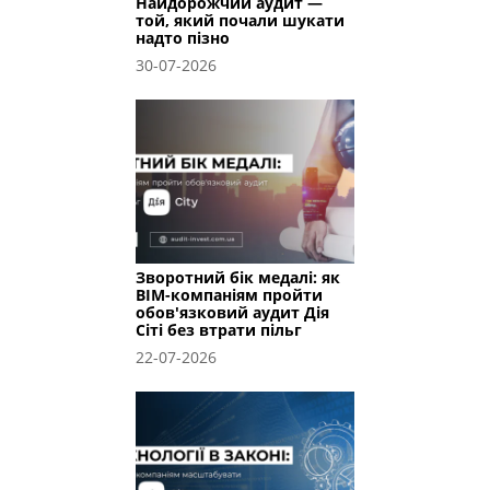
Найдорожчий аудит —
той, який почали шукати
надто пізно
30-07-2026
Зворотний бік медалі: як
BIM-компаніям пройти
обов'язковий аудит Дія
Сіті без втрати пільг
22-07-2026