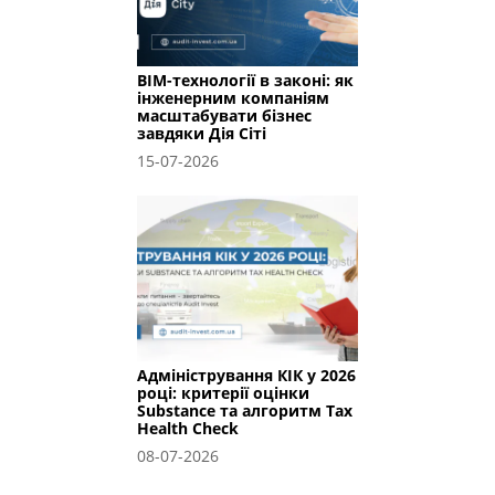
BIM-технології в законі: як
інженерним компаніям
масштабувати бізнес
завдяки Дія Сіті
15-07-2026
Адміністрування КІК у 2026
році: критерії оцінки
Substance та алгоритм Tax
Health Check
08-07-2026