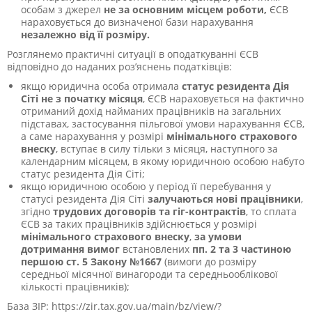
особам з джерел
не за основним місцем роботи,
ЄСВ
нараховується до визначеної бази нарахування
незалежно від її розміру.
Розглянемо практичні ситуації в оподаткуванні ЄСВ
відповідно до наданих роз’яснень податківців:
якщо юридична особа отримала
статус резидента Дія
Сіті не з початку місяця
, ЄСВ нараховується на фактично
отриманий дохід найманих працівників на загальних
підставах, застосування пільгової умови нарахування ЄСВ,
а саме нарахування у розмірі
мінімального страхового
внеску
, вступає в силу тільки з місяця, наступного за
календарним місяцем, в якому юридичною особою набуто
статус резидента Дія Сіті;
якщо юридичною особою у період її перебування у
статусі резидента Дія Сіті
залучаються нові працівники
,
згідно
трудових договорів та гіг-контрактів
, то сплата
ЄСВ за таких працівників здійснюється
у розмірі
мінімального страхового внеску
,
за умови
дотримання вимог
встановлених
пп.
2 та 3 частиною
першою ст.
5 Закону №1667
(вимоги до
розміру
середньої місячної винагороди та середньооблікової
кількості працівників
);
База ЗІР: https://zir.tax.gov.ua/main/bz/view/?