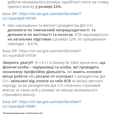
добуток мінімального розміру заробітної плати на ставку
єдиного внеску
у розмірі 22%;
База ЗІР:
https://zir.tax.gov.ua/main/bz/view/?
src=ques&id=39183
при нарахуванні та виплаті резидентом Дія Сіті
допомоги по тимчасовій непрацездатності та
допомоги по вагітності та пологах
, ЄСВ нараховується
на загальних підставах
у розмірі 22%, по працівниках-
інвалідах – 8,41%.
База ЗІР: https://zir.tax.gov.ua/main/bz/view/?
src=ques&id=39536
Зверніть увагу!!!
В ч.6 ст.4 Закону № 2464 зазначено,
що
фізичні особи – підприємці та особи, які провадять
незалежну професійну діяльність
, які
мають основне
місце роботи
або
уклали гіг-контракт
з резидентом Дія
Сіті,
звільнені від сплати за себе ЄСВ
за місяці звітного
періоду, за які резидентом Дія Сіті сплачено страховий
внесок за таких осіб у розмірі не менше мінімального
страхового внеску.
База ЗІР:
https://zir.tax.gov.ua/main/bz/view/?
src=ques&id=39081
Заповнення звітності