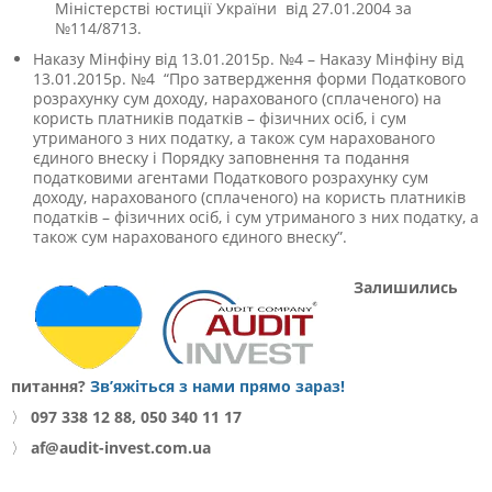
Міністерстві юстиції України від 27.01.2004 за
№114/8713.
Наказу Мінфіну від 13.01.2015р. №
4 –
Наказу Мінфіну від
13.01.2015р. №
4 “Про затвердження форми Податкового
розрахунку сум доходу, нарахованого (сплаченого) на
користь платників податків – фізичних осіб, і сум
утриманого з них податку, а також сум нарахованого
єдиного внеску і Порядку заповнення та подання
податковими агентами Податкового розрахунку сум
доходу, нарахованого (сплаченого) на користь платників
податків – фізичних осіб, і сум утриманого з них податку, а
також сум нарахованого єдиного внеску”.
Залишились
питання?
Зв’яжіться з нами прямо зараз!
〉
097 338 12 88, 050 340 11 17
〉
af@audit-invest.com.ua