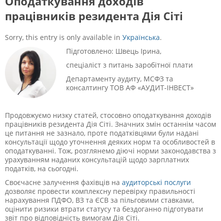
Оподаткування доходів
працівників резидента Дія Сіті
Sorry, this entry is only available in
Українська
.
Підготовлено: Швець Ірина,
спеціаліст з питань заробітної плати
Департаменту аудиту, МСФЗ та
консалтингу
ТОВ АФ «АУДИТ-ІНВЕСТ»
Продовжуємо низку статей, стосовно оподаткування доходів
працівників резидента Дія Сіті. Значних змін останнім часом
це питання не зазнало, проте податківцями були надані
консультації щодо уточнення деяких норм та особливостей в
оподаткуванні. Тож, розглянемо діючі норми законодавства з
урахуванням наданих консультацій щодо зарплатних
податків, на сьогодні.
Своєчасне залучення фахівців на
аудиторські послуги
дозволяє провести комплексну перевірку правильності
нарахування ПДФО, ВЗ та ЄСВ за пільговими ставками,
оцінити ризики втрати статусу та бездоганно підготувати
звіт про відповідність вимогам Дія Сіті.