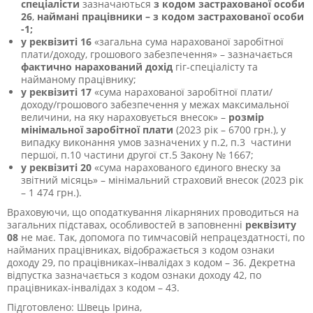
спеціалісти
зазначаються
з кодом застрахованої особи
26
,
наймані працівники – з кодом застрахованої особи
-1;
у реквізиті 16
«загальна сума нарахованої заробітної
плати/доходу, грошового забезпечення» – зазначається
фактично нарахований дохід
гіг-спеціалісту та
найманому працівнику;
у реквізиті 17
«сума нарахованої заробітної плати/
доходу/грошового забезпечення у межах максимальної
величини, на яку нараховується внесок» –
розмір
мінімальної заробітної плати
(2023 рік – 6700 грн.), у
випадку виконання умов
зазначених у п.2, п.3 частини
першої, п.10 частини другої
ст.5 Закону № 1667;
у реквізиті 20
«сума нарахованого єдиного внеску за
звітний місяць» – м
інімальний страховий внесок (2023 рік
– 1 474 грн.).
Враховуючи, що оподаткування лікарняних проводиться на
загальних підставах, особливостей в заповненні
реквізиту
08
не має.
Так, допомога по тимчасовій непрацездатності, по
найманих працівниках, відображається з кодом ознаки
доходу 29, по працівниках–інвалідах з кодом – 36. Декретна
відпустка зазначається з кодом ознаки доходу 42, по
працівниках-інвалідах з кодом – 43.
Підготовлено: Швець Ірина,