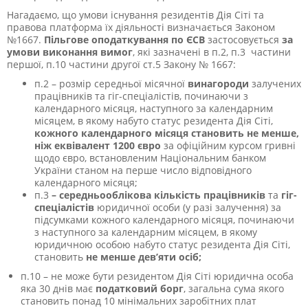
Нагадаємо, що умови існування резидентів Дія Сіті та
правова платформа їх діяльності визначається Законом
№1667.
Пільгове оподаткування по ЄСВ
застосовується
за
умови виконання вимог
, які зазначені в п.2, п.3 частини
першої, п.
10 частини другої
ст.
5 Закону № 1667:
п.2 – розмір середньої місячної
винагороди
залучених
працівників та гіг-спеціалістів, починаючи з
календарного місяця, наступного за календарним
місяцем, в якому набуто статус резидента Дія Сіті,
кожного календарного місяця становить не менше,
ніж еквівалент 1200 євро
за офіційним курсом гривні
щодо євро, встановленим Національним банком
України станом на перше число відповідного
календарного місяця;
п.3
– середньооблікова кількість працівників
та
гіг-
спеціалістів
юридичної особи (у разі залучення) за
підсумками кожного календарного місяця, починаючи
з наступного за календарним місяцем, в якому
юридичною особою набуто статус резидента Дія Сіті,
становить
не менше дев’яти осіб;
п.10 – не може бути резидентом Дія Сіті юридична особа
яка 30 днів має
податковий борг
, загальна сума якого
становить понад 10 мінімальних заробітних плат