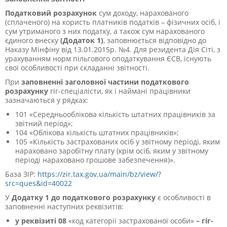
Податковий розрахунок
сум доходу, нарахованого
(сплаченого) на користь платників податків – фізичних осіб, і
сум утриманого з них податку, а також сум нарахованого
єдиного внеску
(Додаток 1)
, заповнюється відповідно до
Наказу Мінфіну від 13.01.2015р. №4.
Для резидента Дія Сіті, з
урахуванням норм пільгового оподаткування ЄСВ, існують
свої особливості при складанні звітності.
При
заповненні заголовної частини податкового
розрахунку
гіг-спеціалісти, як і наймані працівники
зазначаються у рядках:
101 «Середньооблікова кількість штатних працівників за
звітний період»;
104 «Облікова кількість штатних працівників»;
105 «Кількість застрахованих осіб у звітному періоді, яким
нараховано заробітну плату (крім осіб, яким у звітному
періоді нараховано грошове забезпечення)».
База ЗІР:
https://zir.tax.gov.ua/main/bz/view/?
src=ques&id=40022
У
Додатку 1 до податкового розрахунку
є особливості в
заповненні наступних реквізитів:
у реквізиті 08
«код категорії застрахованої особи»
– гіг-