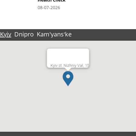
08-07-2026
Kyiv
Dnipro
Kam'yansʹke
Kyiv st. Nizhniy Val, 15