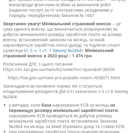
винагороди фізичним особам за виконання робіт
(надання послуг) за гіг-контрактами, укладеними у
порядку, передбаченому Законом № 1667
Звертаємо увагу!
Мінімальний страховий внесок
– це
сума єдиного внеску, що визначається розрахунково як
добуток мінімального розміру заробітної плати на розмір
внеску, встановлений законом на місяць, за який
нараховується заробітна плата (дохід), та підлягає сплаті
щомісяця (
п.
5 ч. 1 ст.
1 Закону №2464
).
Мінімальний
страховий внесок в 2023 році – 1 474 грн.
Роз’яснення ДПС з цього питання:
https://zir.tax.gov.ua/main/bz/view/?src=ques&id=38358
https://tax.gov.ua/nove-pro-podatki–novini-/658071.html
Законодавчо встановлені норми, які стосуються
оподаткування резидентів Дія Сіті зазначено ч.5 ст.8 Закону
№2464:
у випадку, коли
база
нарахування ЄСВ за місяць
не
перевищує розміру мінімальної заробітної плати
,
нарахування ЄСВ проводиться як добуток розміру
мінімальної заробітної плати, встановленої Законом
№2464 на місяць, за який отримано дохід та ставки ЄСВ;
при нарахуванні заробітної плати (доходів) фізичним