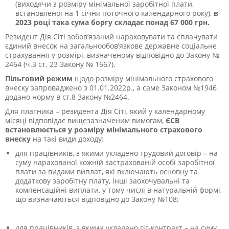
(виходячи з розміру мінімальної заробітної плати,
встановленої на 1 січня поточного календарного року),
в
2023 році така сума боргу складає понад 67 000 грн.
Резидент Дія Сіті зобов’язаний нараховувати та сплачувати
єдиний внесок на загальнообов’язкове державне соціальне
страхування у розмірі, визначеному відповідно до Закону №
2464 (ч.3 ст. 23 Закону № 1667).
Пільговий режим
щодо розміру мінімального страхового
внеску запроваджено з 01.01.2022р., а саме Законом №1946
додано норму в ст.8 Закону №2464.
Для платника – резидента Дія Сіті, який у календарному
місяці відповідає вищезазначеним вимогам,
ЄСВ
встановлюється у розміру мінімального страхового
внеску
на такі види доходу:
для працівників, з якими укладено трудовий договір
– на
суму нарахованої кожній застрахованій особі заробітної
плати за видами виплат, які включають основну та
додаткову заробітну плату, інші заохочувальні та
компенсаційні виплати, у тому числі в натуральній формі,
що визначаються відповідно до Закону №108;
для працівників, з якими укладено гіг-контракт
–
на суму