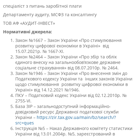
спеціаліст з питань заробітної плати
Департаменту аудиту, МСФЗ та консалтингу
ТОВ АФ «АУДИТ-ІНВЕСТ»
Нормативні джерела:
Закон №1667 – Закон України «Про стимулювання
розвитку цифрової економіки в Україні» від
15.07.2021р. № 1667-ХІ.
Закон №2464 – Закон України «Про збір та облік
єдиного внеску на загальнообов’язкове державне
соціальне страхування» від 08.07.2010р. № 2464.
Закон №1946 – Закон України «Про внесення змін до
Податкового кодексу України та інших законів України
щодо стимулювання розвитку цифрової економіки в
Україні» від 14.12.2021 №1946.
ПКУ – Податковий кодекс України від 02.12.2010р. №
2755-VI.
База ЗІР – загальнодоступний інформаційно-
довідковий ресурс Державної податкової служби
України –
https://zir.tax.gov.ua/main/bz/search/?
src=ques
Інструкція №5 – Наказ Державного комітету статистики
України від 13.01.2004р. №5, зареєстрований в