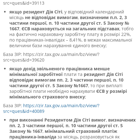
src=ques&id=39113
якщо резидент Дія Сіті
, у відповідний календарний
місяць
не відповідає вимогам
,
визначеним п.п.
2, 3
частини першої, п. 10 частини другої ст.
5 Закону №
1667
,
ЄСВ нараховується на загальних підставах
, тобто
на фактично нараховану заробітну плату в розмірі 22%,
по працівниках-інвалідах – 8,41%, в межах максимальної
величини бази нарахування єдиного внеску;
База ЗІР: https://zir.tax.gov.ua/main/bz/view/?
src=ques&id=39620
якщо дохід звільненого працівника менше
мінімальної заробітної
плати та
резидент Дія Сіті
відповідає
вимогам пп.
2, 3 частини першої, п. 10
частини другої ст.
5 Закону №1667
, то при виплаті
заробітної плати необхідно нарахувати
ЄСВ у розмірі
мінімального страхового внеску
;
База ЗІР:
https://zir.tax.gov.ua/main/bz/view/?
src=ques&id=40089
при виконанні Резидентом Дія Сіті вимог
,
визначених
пп.
2, 3 частини першої, п. 10 частини другої ст.
5
Закону № 1667
,
мінімальний страховий платіж
працівника-інваліда
за місяць, розраховується як