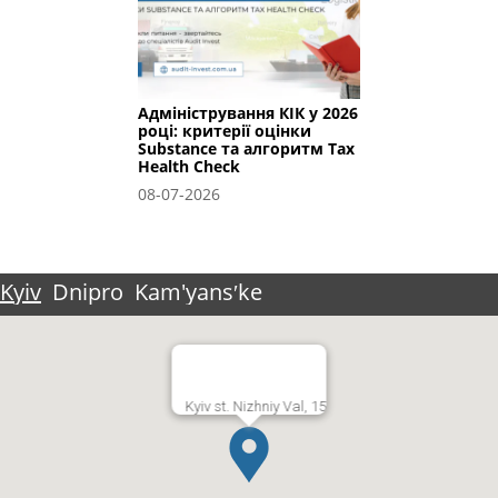
Адміністрування КІК у 2026
році: критерії оцінки
Substance та алгоритм Tax
Health Check
08-07-2026
Kyiv
Dnipro
Kam'yansʹke
Kyiv st. Nizhniy Val, 15