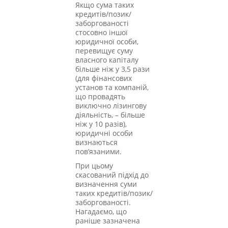
Якщо сума таких
кредитів/позик/
заборгованості
стосовно іншої
юридичної особи,
перевищує суму
власного капіталу
більше ніж у 3,5 рази
(для фінансових
установ та компаній,
що провадять
виключно лізингову
діяльність, – більше
ніж у 10 разів),
юридичні особи
визнаються
пов’язаними.
При цьому
скасований підхід до
визначення суми
таких кредитів/позик/
заборгованості.
Нагадаємо, що
раніше зазначена