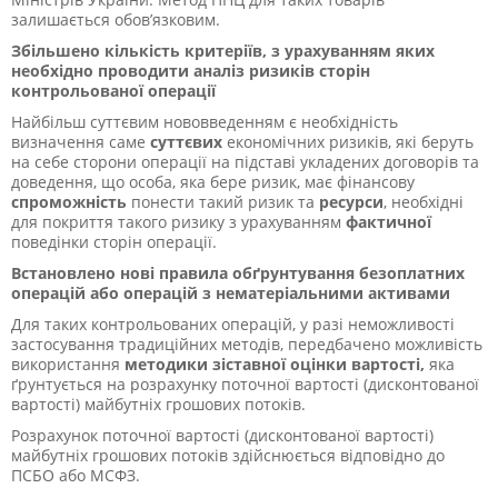
залишається обов’язковим.
Збільшено кількість критеріїв, з урахуванням яких
необхідно проводити аналіз ризиків сторін
контрольованої операції
Найбільш суттєвим нововведенням є необхідність
визначення саме
суттєвих
економічних ризиків, які беруть
на себе сторони операції на підставі укладених договорів та
доведення, що особа, яка бере ризик, має фінансову
спроможність
понести такий ризик та
ресурси
, необхідні
для покриття такого ризику з урахуванням
фактичної
поведінки сторін операції.
Встановлено нові правила обґрунтування безоплатних
операцій або операцій з нематеріальними активами
Для таких контрольованих операцій, у разі неможливості
застосування традиційних методів, передбачено можливість
використання
методики зіставної оцінки вартості,
яка
ґрунтується на розрахунку поточної вартості (дисконтованої
вартості) майбутніх грошових потоків.
Розрахунок поточної вартості (дисконтованої вартості)
майбутніх грошових потоків здійснюється відповідно до
ПСБО або МСФЗ.