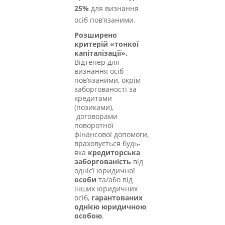
25%
для визнання
осіб пов’язаними.
Розширено
критерій
«тонкої
капіталізації».
Відтепер для
визнання осіб
пов’язаними, окрім
заборгованості за
кредитами
(позиками),
договорами
поворотної
фінансової допомоги,
враховується будь-
яка
кредиторська
заборгованість
від
однієї юридичної
особи
та/або від
інших юридичних
осіб,
гарантованих
однією юридичною
особою
.