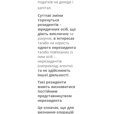
податків на доходи і
капітал.
Суттєві зміни
торкнуться
резидентів –
юридичних осіб, що
діють виключно
за
рахунок,
в інтересах
та/або на користь
одного нерезидента
та/або пов’язаних із
ним осіб –
нерезидентів
(наприклад, агенти)
та не здійснюють
іншої діяльності.
Такі
резиденти
мають визнаватися
постійним
представництвом
нерезидента
.
Це означає, що для
визнання операцій