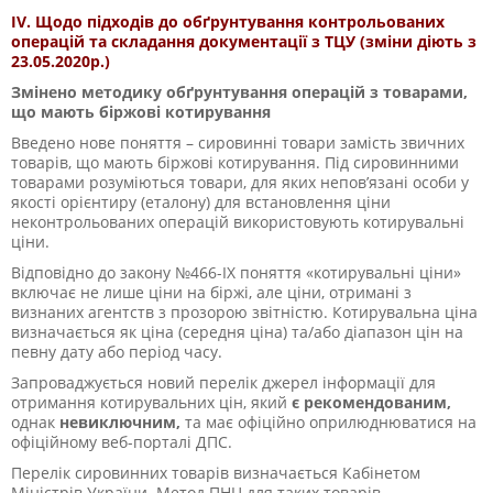
IV. Щодо підходів до обґрунтування контрольованих
операцій та складання документації з ТЦУ (зміни діють з
23.05.2020р.)
Змінено методику обґрунтування операцій з товарами,
що мають біржові котирування
Введено нове поняття – сировинні товари замість звичних
товарів, що мають біржові котирування. Під сировинними
товарами розуміються товари, для яких непов’язані особи у
якості орієнтиру (еталону) для встановлення ціни
неконтрольованих операцій використовують котирувальні
ціни.
Відповідно до закону №466-ІХ поняття «котирувальні ціни»
включає не лише ціни на біржі, але ціни, отримані з
визнаних агентств з прозорою звітністю. Котирувальна ціна
визначається як ціна (середня ціна) та/або діапазон цін на
певну дату або період часу.
Запроваджується новий перелік джерел інформації для
отримання котирувальних цін, який
є рекомендованим,
однак
невиключним,
та має офіційно оприлюднюватися на
офіційному веб-порталі ДПС.
Перелік сировинних товарів визначається Кабінетом
Міністрів України. Метод ПНЦ для таких товарів