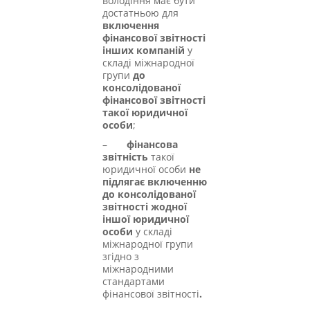
володіння має бути
достатньою для
включення
фінансової звітності
інших компаній
у
складі міжнародної
групи
до
консолідованої
фінансової звітності
такої юридичної
особи
;
–
фінансова
звітність
такої
юридичної особи
не
підлягає включенню
до консолідованої
звітності жодної
іншої юридичної
особи
у складі
міжнародної групи
згідно з
міжнародними
стандартами
фінансової звітності
.