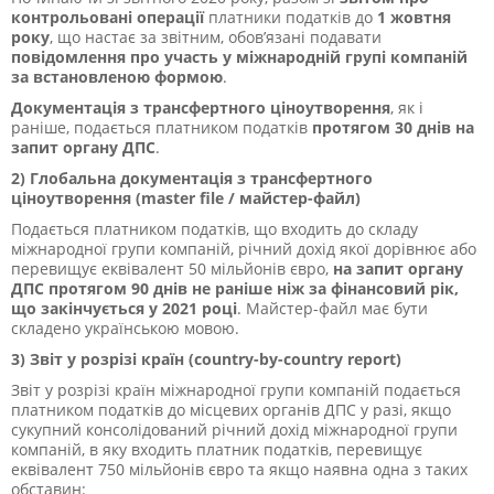
контрольовані операції
платники податків до
1 жовтня
року
, що настає за звітним, обов’язані подавати
повідомлення про участь у міжнародній групі компаній
за встановленою формою
.
Документація з трансфертного ціноутворення
, як і
раніше, подається платником податків
протягом 30 днів
на
запит органу ДПС
.
2) Глобальна документація з трансфертного
ціноутворення (master file / майстер-файл)
Подається платником податків, що входить до складу
міжнародної групи компаній, річний дохід якої дорівнює або
перевищує еквівалент 50 мільйонів євро,
на
запит органу
ДПС
протягом 90 днів не раніше ніж за фінансовий рік,
що закінчується у 2021 році
. Майстер-файл має бути
складено українською мовою.
3) Звіт у розрізі країн (country-by-country report)
Звіт у розрізі країн міжнародної групи компаній подається
платником податків до місцевих органів ДПС у разі, якщо
сукупний консолідований річний дохід міжнародної групи
компаній, в яку входить платник податків, перевищує
еквівалент 750 мільйонів євро та якщо наявна одна з таких
обставин: