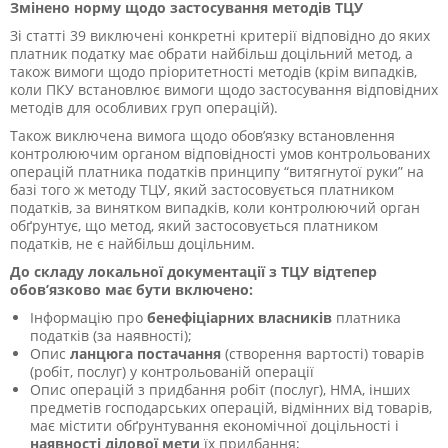
Змінено норму щодо застосування методів ТЦУ
Зі статті 39 виключені конкретні критерії відповідно до яких
платник податку має обрати найбільш доцільний метод, а
також вимоги щодо пріоритетності методів (крім випадків,
коли ПКУ встановлює вимоги щодо застосування відповідних
методів для особливих груп операцій).
Також виключена вимога щодо обов’язку встановлення
контролюючим органом відповідності умов контрольованих
операцій платника податків принципу “витягнутої руки” на
базі того ж методу ТЦУ, який застосовується платником
податків, за винятком випадків, коли контролюючий орган
обґрунтує, що метод, який застосовується платником
податків, не є найбільш доцільним.
До складу локальної документації з ТЦУ відтепер
обов’язково має бути включено:
Інформацію про
бенефіціарних власників
платника
податків (за наявності);
Опис
ланцюга постачання
(створення вартості) товарів
(робіт, послуг) у контрольованій операції
Опис операцій з придбання робіт (послуг), НМА, інших
предметів господарських операцій, відмінних від товарів,
має містити обґрунтування економічної доцільності і
наявності ділової мети
їх придбання;