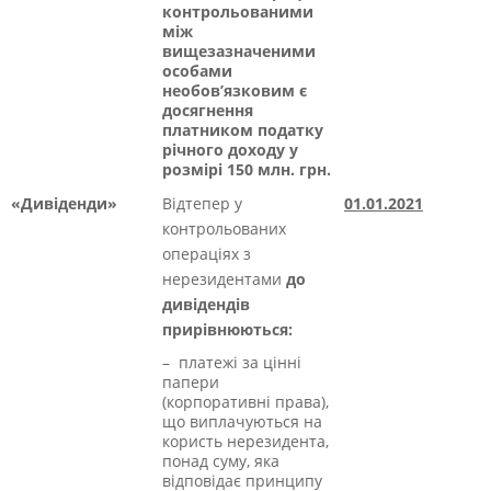
контрольованими
між
вищезазначеними
особами
необов’язковим є
досягнення
платником податку
річного доходу у
розмірі 150 млн. грн.
«Дивіденди»
Відтепер у
01.01.2021
контрольованих
операціях з
нерезидентами
до
дивідендів
прирівнюються:
– платежі за цінні
папери
(корпоративні права),
що виплачуються на
користь нерезидента,
понад суму, яка
відповідає принципу