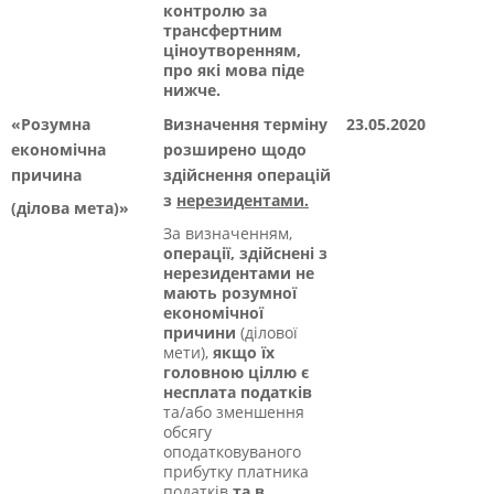
контролю за
трансфертним
ціноутворенням,
про які мова піде
нижче.
«Розумна
Визначення терміну
23.05.2020
економічна
розширено щодо
причина
здійснення операцій
з
нерезидентами.
(ділова мета)»
За визначенням,
о
перації,
здійснені з
нерезидентами не
мають розумної
економічної
причини
(ділової
мети),
якщо їх
головною ціллю є
несплата податків
та/або зменшення
обсягу
оподатковуваного
прибутку платника
податків
та в