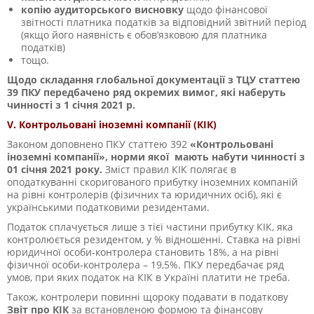
копію аудиторського висновку
щодо фінансової
звітності платника податків за відповідний звітний період
(якщо його наявність є обов’язковою для платника
податків)
тощо.
Щодо складання
глобальної документації з ТЦУ статтею
39 ПКУ передбачено ряд окремих вимог, які наберуть
чинності з 1 січня 2021 р.
V.
Контрольовані іноземні компанії (КІК)
Законом доповнено ПКУ статтею 39
2
«Контрольовані
іноземні компанії», норми якої мають набути чинності з
01 січня 2021 року.
Зміст правил КІК полягає в
оподаткуванні скоригованого прибутку іноземних компаній
на рівні контролерів (фізичних та юридичних осіб), які є
українськими податковими резидентами.
Податок сплачується лише з тієї частини прибутку КІК, яка
контролюється резидентом, у % відношенні. Ставка на рівні
юридичної особи-контролера становить 18%, а на рівні
фізичної особи-контролера – 19,5%. ПКУ передбачає ряд
умов, при яких податок на КІК в Україні платити не треба.
Також, контролери повинні щороку подавати в податкову
Звіт про КІК
за встановленою формою та фінансову