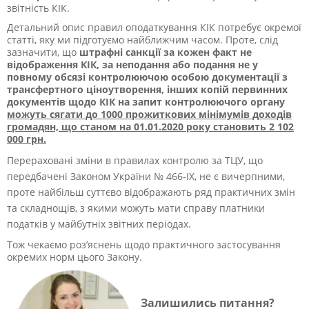
звітність КІК.
Детальний опис правил оподаткування КІК потребує окремої
статті, яку ми підготуємо найближчим часом. Проте, слід
зазначити, що
штрафні санкції за кожен факт не
відображення КІК, за неподання або подання не у
повному обсязі контролюючою особою документації з
трансфертного ціноутворення, інших копій первинних
документів щодо КІК на запит контролюючого органу
можуть сягати до 1000 прожиткових мінімумів доходів
громадян, що станом на 01.01.2020 року становить
2 102
000 грн.
Перераховані зміни в правилах контролю за ТЦУ, що
передбачені Законом України № 466-ІХ, не є вичерпними,
проте найбільш суттєво відображають ряд практичних змін
та складнощів, з якими можуть мати справу платники
податків у майбутніх звітних періодах.
Тож чекаємо роз’яснень щодо практичного застосування
окремих норм цього Закону.
Залишились питання?