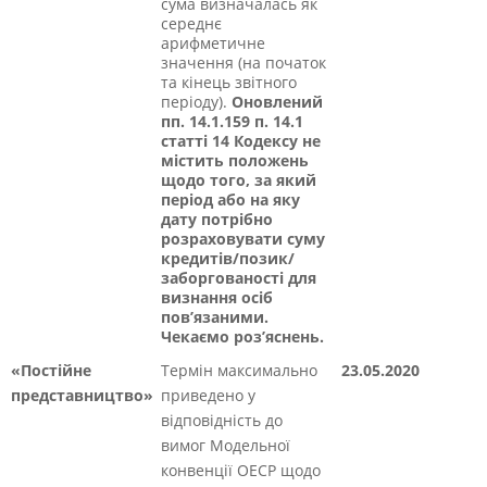
сума визначалась як
середнє
арифметичне
значення (на початок
та кінець звітного
періоду).
Оновлений
пп. 14.1.159 п. 14.1
статті 14 Кодексу не
містить положень
щодо того, за який
період або на яку
дату потрібно
розраховувати суму
кредитів/позик/
заборгованості для
визнання осіб
пов’язаними.
Чекаємо роз’яснень.
«Постійне
Термін максимально
23.05.2020
представництво»
приведено у
відповідність до
вимог Модельної
конвенції ОЕСР щодо