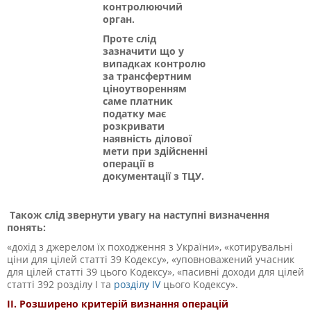
контролюючий
орган.
Проте слід
зазначити що у
випадках контролю
за трансфертним
ціноутворенням
саме платник
податку має
розкривати
наявність ділової
мети при здійсненні
операції в
документації з ТЦУ.
Також слід звернути увагу на наступні визначення
понять:
«дохід з джерелом їх походження з України», «котирувальні
ціни для цілей статті 39 Кодексу», «уповноважений учасник
для цілей статті 39 цього Кодексу», «пасивні доходи для цілей
статті 39
2
розділу І та
розділу IV
цього Кодексу».
ІІ. Розширено критерій визнання операцій