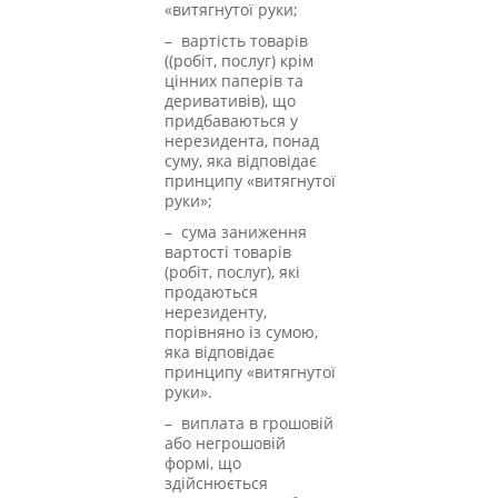
«витягнутої руки;
– вартість товарів
((робіт, послуг) крім
цінних паперів та
деривативів), що
придбаваються у
нерезидента, понад
суму, яка відповідає
принципу «витягнутої
руки»;
– сума заниження
вартості товарів
(робіт, послуг), які
продаються
нерезиденту,
порівняно із сумою,
яка відповідає
принципу «витягнутої
руки».
– виплата в грошовій
або негрошовій
формі, що
здійснюється