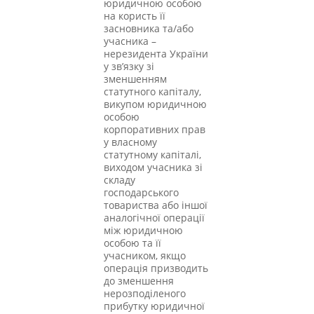
юридичною особою
на користь її
засновника та/або
учасника –
нерезидента України
у зв’язку зі
зменшенням
статутного капіталу,
викупом юридичною
особою
корпоративних прав
у власному
статутному капіталі,
виходом учасника зі
складу
господарського
товариства або іншої
аналогічної операції
між юридичною
особою та її
учасником, якщо
операція призводить
до зменшення
нерозподіленого
прибутку юридичної