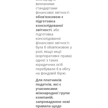
визнаними
стандартами
фінансової звітності
обов’язковою є
підготовка
консолідованої
звітності
, або
підготовка
консолідованої
фінансової звітності
була б обов’язковою у
разі, якщо акції
(корпоративні права)
однієї з таких
юридичних осіб
перебували б в обігу
на фондовій біржі.
Для платників
податків, які є
учасниками
міжнародної групи
компаній,
запроваджено нові
правила щодо