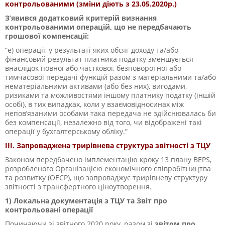
контрольованими (зміни діють з 23.05.2020р.)
З’явився додатковий критерій визнання
контрольованими операцій, що не передбачають
грошової компенсації:
“е) операції, у результаті яких обсяг доходу та/або
фінансовий результат платника податку зменшується
внаслідок повної або часткової, безповоротної або
тимчасової передачі функцій разом з матеріальними та/або
нематеріальними активами (або без них), вигодами,
ризиками та можливостями іншому платнику податку (іншій
особі), в тих випадках, коли у взаємовідносинах між
непов’язаними особами така передача не здійснювалась би
без компенсації, незалежно від того, чи відображені такі
операції у бухгалтерському обліку.”
ІІІ. Запроваджена трирівнева структура звітності з ТЦУ
Законом передбачено імплементацію кроку 13 плану BEPS,
розробленого Організацією економічного співробітництва
та розвитку (OECР), що запроваджує трирівневу структуру
звітності з трансфертного ціноутворення.
1) Локальна документація з ТЦУ та Звіт про
контрольовані операції
Починаючи зі звітного 2020 року, разом зі
звітом про