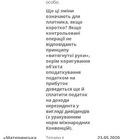
особи.
Що ці зміни
означають для
платника, якщо
коротко? Якщо
контрольовані
операції не
відповідають
принципу
«витягнутої руки»,
окрім коригування
об’єкта
оподаткування
податком на
прибуток
доведеться ще й
сплатити податок
на доходи
нерезидента у
вигляді дивідендів
(з урахуванням
норм міжнародних
Конвенцій).
«Материнська
Термін є
23.05.2020