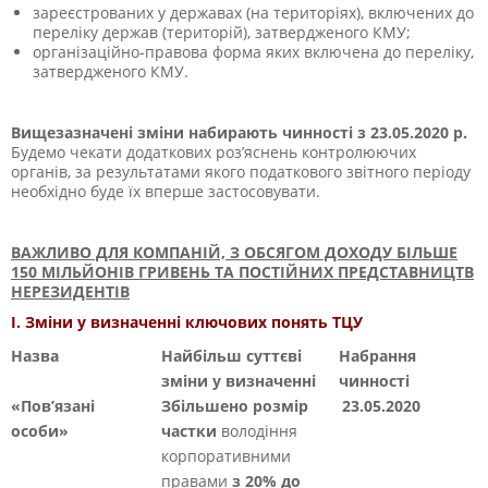
зареєстрованих у державах (на територіях), включених до
переліку держав (територій), затвердженого КМУ;
організаційно-правова форма яких включена до переліку,
затвердженого КМУ.
Вищезазначені зміни набирають чинності з 23.05.2020 р.
Будемо чекати додаткових роз’яснень контролюючих
органів, за результатами якого податкового звітного періоду
необхідно буде їх вперше застосовувати.
ВАЖЛИВО ДЛЯ КОМПАНІЙ, З ОБСЯГОМ ДОХОДУ БІЛЬШЕ
150 МІЛЬЙОНІВ ГРИВЕНЬ ТА ПОСТІЙНИХ ПРЕДСТАВНИЦТВ
НЕРЕЗИДЕНТІВ
І. Зміни у визначенні ключових понять ТЦУ
Назва
Найбільш суттєві
Набрання
зміни у визначенні
чинності
«Пов’язані
Збільшено розмір
23.05.2020
особи»
частки
володіння
корпоративними
правами
з 20% до