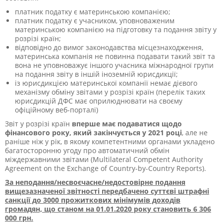
платник податку є материнською компанією;
платник податку є учасником, уповноваженим
материнською компанією на підготовку та подання звіту у
розрізі країн;
відповідно до вимог законодавства місцезнаходження,
материнська компанія не повинна подавати такий звіт та
вона не уповноважує іншого учасника міжнародної групи
на подання звіту в іншій іноземній юрисдикції;
із юрисдикцією материнської компанії немає дієвого
механізму обміну звітами у розрізі країн (перелік таких
юрисдикцій ДФС має оприлюднювати на своєму
офіційному веб-порталі)
Звіт у розрізі країн
вперше має подаватися щодо
фінансового року, який закінчується у 2021 році
, але не
раніше ніж у рік, в якому компетентними органами укладено
багатосторонню угоду про автоматичний обмін
міждержавними звітами (Мultilateral Сompetent Authority
Agreement on the Exchange of Country-by-Country Reports).
За неподання/несвоєчасне/недостовірне подання
вищезазначеної звітності передбачено суттєві штрафні
санкції до 3000 прожиткових мінімумів доходів
громадян, що станом на 01.01.2020 року становить
6 306
000 грн.