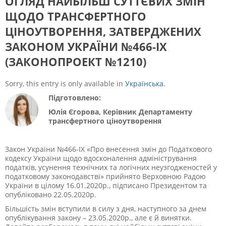
ОГЛЯД НАЙБІЛЬШ СУТТЄВИХ ЗМІН
ЩОДО ТРАНСФЕРТНОГО
ЦІНОУТВОРЕННЯ, ЗАТВЕРДЖЕНИХ
ЗАКОНОМ УКРАЇНИ №466-ІХ
(ЗАКОНОПРОЕКТ №1210)
Sorry, this entry is only available in
Українська
.
Підготовлено:
Юлія Єгорова, Керівник Департаменту
трансфертного ціноутворення
Закон України №466-ІХ «Про внесення змін до Податкового
кодексу України щодо вдосконалення адміністрування
податків, усунення технічних та логічних неузгодженостей у
податковому законодавстві» прийнято Верховною Радою
України в цілому 16.01.2020р., підписано Президентом та
опубліковано 22.05.2020р.
Більшість змін вступили в силу з дня, наступного за днем
опублікування закону – 23.05.2020р., але є й винятки.