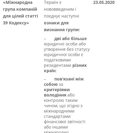
«Міжнародна
Термін є
23.05.2020
група компаній
нововведеним і
для цілей статті
поєднує наступні
39 Кодексу»
ознаки для
визнання групи:
–
дві або більше
юридичні особи або
утворення без статусу
юридичної особи є
податковими
резидентами
різних
країн
;
–
пов’язані між
собою
за
критеріями
володіння
або
контролю таким
чином, що згідно з
міжнародними
стандартами
фінансової звітності
або іншими
міжнародно