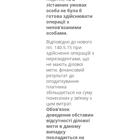
зіставних умовах
особа не була б
готова здійснювати
операції з
непов’язаними
особами.
Відповідно до нового
пп. 140.5.15 при
здійсненні операцій з
нерезидентами, що
не мають ділової
мети, фінансовий
результат до
оподаткування
платника
збільшується на суму
понесених у зв’язку з
цим витрат.
Обов’язок
доведення обставин
відсутності ділової
мети в даному
випадку
покладається на