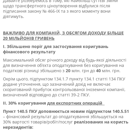
Давайте розберемось в тому, які найбільш суттєві зміни
щодо трансфертного ціноутворення відбулися після
підписання закону № 466-ІХ та з якого моменту вони
діятимуть.
ВАЖЛИВО ДЛЯ КОМПАНІЙ, З ОБСЯГОМ ДОХОДУ БІЛЬШЕ
20 МІЛЬЙОНІВ ГРИВЕНЬ
І. Збільшено поріг для застосування коригувань
фінансового результату
Максимальний обсяг річного доходу від будь-якої діяльності
для визначення об’єкта оподаткування без коригування на
податкові різниці збільшено з
20
млн. грн до
40
млн. грн.
Окрім цього, підпунктом 134.1.7 пункту 134.1 статті 134 ПКУ
додане уточнення, що зазначений дохід не включає
скоригований прибуток контрольованої іноземної компанії,
визначений відповідно до статті 39
-2
ПКУ.
ІІ. 30% коригування
для експортних операцій
Пункт 140.5 ПКУ доповнюється новим підпунктом 140.5.5
1
– фінансовий результат до оподаткування збільшується на
30% вартості товарів/робіт/послуг
реалізованих на користь
нерезидентів: