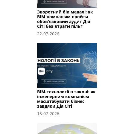
Зворотний бік медалі: як
BIM-компаніям пройти
обов'язковий аудит Дія
Сіті без втрати пільг
22-07-2026
BIM-технології в законі: як
інженерним компаніям
масштабувати бізнес
завдяки Дія Сіті
15-07-2026