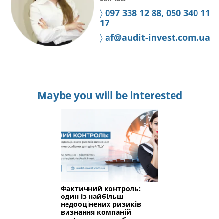
〉
097 338 12 88, 050 340 11
17
〉
af@audit-invest.com.ua
Maybe you will be interested
Фактичний контроль:
один із найбільш
недооцінених ризиків
визнання компаній