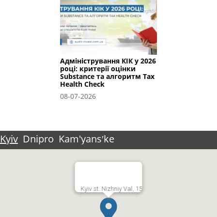
Адміністрування КІК у 2026
році: критерії оцінки
Substance та алгоритм Tax
Health Check
08-07-2026
Kyiv
Dnipro
Kam'yansʹke
Kyiv st. Nizhniy Val, 15