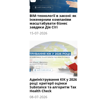
BIM-технології в законі: як
інженерним компаніям
масштабувати бізнес
завдяки Дія Сіті
15-07-2026
Адміністрування КІК у 2026
році: критерії оцінки
Substance та алгоритм Tax
Health Check
08-07-2026