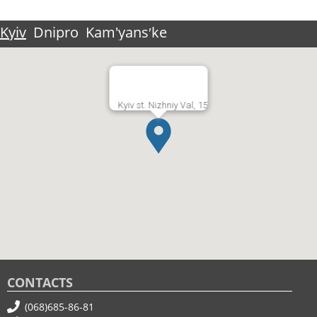
Kyiv
Dnipro
Kam'yansʹke
Kyiv st. Nizhniy Val, 15
CONTACTS
(068)685-86-81