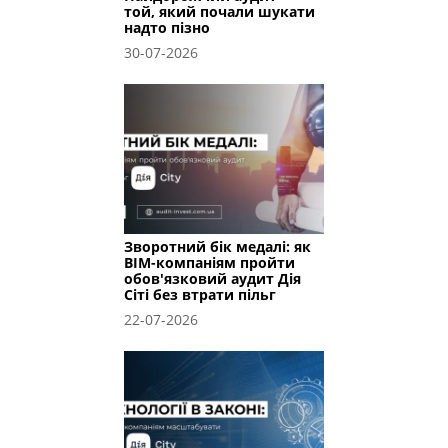
той, який почали шукати
надто пізно
30-07-2026
Зворотний бік медалі: як
BIM-компаніям пройти
обов'язковий аудит Дія
Сіті без втрати пільг
22-07-2026