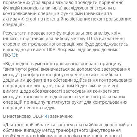
порівнянних угод вкрай важливо проводити порівняння
функцій (ризиків та активів) досліджуваної сторони в
контрольованій операції з функціями (ризиками та
активами) сторін в потенційно зіставних неконтрольованих
операціях.
Результати проведеного функціонального аналізу, крім
іншого, є підставою для вибору методу ТЦ та визначення
сторони контрольованої операції, яка буде досліджуватись
відповідно до вимог ПКУ. Зокрема, відповідно до вимог
ПКУ
[3]
:
«Відповідність умов контрольованої операції принципу
“витягнутої руки” визначається за допомогою застосування
методу трансфертного ціноутворення, який є найбільш
доцільним до фактів та обставин здійснення контрольованої
операції, крім випадків, коли цим Кодексом визначені
вимоги щодо обов’язковості застосування конкретного
методу встановлення відповідності умов контрольованих
операцій принципу “витягнутої руки” для контрольованих
операцій певного виду».
В настановах ОЕСР
[4]
зазначено:
«Для того щоб обрати та застосувати найбільш доречний до
обставин випадку метод трансфертного ціноутворення
необхідно мати інформацію про фактори порівнянності