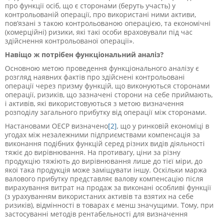
про функції осіб, що є сторонами (беруть участь) у
контрольованій операції, про використані ними активи,
пов’язані з такою контрольованою операцією, та економічні
(комерційні) ризики, які такі особи враховували під час
здійснення контрольованої операції».
Навіщо ж потрібен функціональний аналіз?
Основною метою проведення функціонального аналізу є
розгляд наявних фактів про здійснені контрольовані
операції через призму функцій, що виконуються сторонами
операції, ризиків, що зазначені сторони на себе приймають,
і активів, які використовуються з метою визначення
розподілу загального прибутку від операції між сторонами.
Настановами ОЕСР визначено
[2]
, що у ринковій економіці в
угодах між незалежними підприємствами компенсація за
виконання подібних функцій серед різних видів діяльності
тяжіє до вирівнювання. На противагу, ціни за різну
продукцію тяжіють до вирівнювання лише до тієї міри, до
якої така продукція може заміщувати іншу. Оскільки маржа
валового прибутку представляє валову компенсацію після
вирахування витрат на продаж за виконані особливі функції
(з урахуванням використаних активів та взятих на себе
ризиків), відмінності в товарах є менш значущими. Тому, при
застосуванні методів рентабельності для визначення