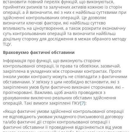
встановити повний перелік функцій, що виконуються,
прийнятих ризиків та залучених активів кожною із сторін
операції, а й визначити, які з них є найбільш суттєвими при
здійсненні контрольованих операцій. Це дозволяє
визначити ключові фактори, які найбільш суттєво
впливають на ціноутворення, а також розкрити економічну
суть контрольованих операцій та визначити найбільш
доцільну сторону для дослідження в межах обраного методу
ТЦУ.
Враховуємо фактичні обставини
Інформація про функції, що виконують сторони
контрольованої операції, їх права та обов’язки, зазвичай,
закріплена в укладених між сторонами контрактах. Проте
інколи умови контракту можуть не співпадати з фактичними
обставинами. У зв’язку з цим необхідно встановити, які з
закріплених умов були фактично виконані сторонами, які –
проігноровані. Важливо, щоб аналіз проводився з
урахуванням виключно реальних обставин здійснення
операцій. Такі вимоги закріплені ПКУ
[7]
:
«Якщо фактичні умови здійсненої контрольованої операції
не відповідають умовам укладеного (письмового) договору
та/або фактичні дії сторін контрольованої операції і
фактичні обставини її проведення відрізняються від умов