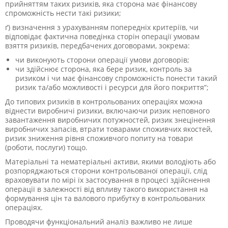
прийняттям таких ризиків, яка сторона має фінансову
спроможність нести такі ризики;
ґ) визначення з урахуванням попередніх критеріїв, чи
відповідає фактична поведінка сторін операції умовам
взяття ризиків, передбачених договорами, зокрема:
чи виконують сторони операції умови договорів;
чи здійснює сторона, яка бере ризик, контроль за
ризиком і чи має фінансову спроможність понести такий
ризик та/або можливості і ресурси для його покриття”;
До типових ризиків в контрольованих операціях можна
віднести виробничі ризики, включаючи ризик неповного
завантаження виробничих потужностей, ризик знецінення
виробничих запасів, втрати товарами споживчих якостей,
ризик зниження рівня споживчого попиту на товари
(роботи, послуги) тощо.
Матеріальні та нематеріальні активи, якими володіють або
розпоряджаються сторони контрольованої операції, слід
враховувати по мірі їх застосування в процесі здійснення
операції в залежності від впливу такого використання на
формування цін та валового прибутку в контрольованих
операціях.
Проводячи функціональний аналіз важливо не лише