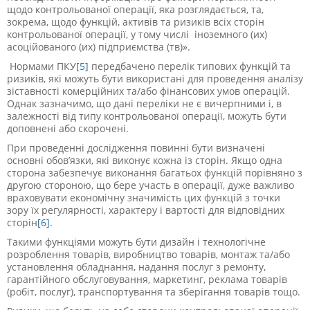
щодо контрольованої операції, яка розглядається, та,
зокрема, щодо функцій, активів та ризиків всіх сторін
контрольованої операції, у тому числі іноземного (их)
асоційованого (их) підприємства (тв)».
Нормами ПКУ
[5]
передбачено перелік типових функцій та
ризиків, які можуть бути використані для проведення аналізу
зіставності комерційних та/або фінансових умов операцій.
Однак зазначимо, що дані переліки не є вичерпними і, в
залежності від типу контрольованої операції, можуть бути
доповнені або скорочені.
При проведенні дослідження повинні бути визначені
основні обов’язки, які виконує кожна із сторін. Якщо одна
сторона забезпечує виконання багатьох функцій порівняно з
другою стороною, що бере участь в операції, дуже важливо
враховувати економічну значимість цих функцій з точки
зору їх регулярності, характеру і вартості для відповідних
сторін
[6]
.
Такими функціями можуть бути дизайн і технологічне
розроблення товарів, виробництво товарів, монтаж та/або
установлення обладнання, надання послуг з ремонту,
гарантійного обслуговування, маркетинг, реклама товарів
(робіт, послуг), транспортування та зберігання товарів тощо.