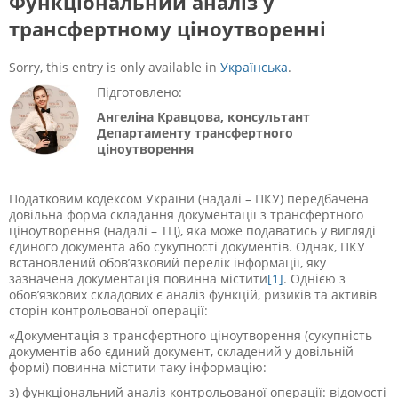
Функціональний аналіз у
трансфертному ціноутворенні
Sorry, this entry is only available in
Українська
.
Підготовлено:
Ангеліна Кравцова, консультант
Департаменту трансфертного
ціноутворення
Податковим кодексом України (надалі – ПКУ) передбачена
довільна форма складання документації з трансфертного
ціноутворення (надалі – ТЦ), яка може подаватись у вигляді
єдиного документа або сукупності документів. Однак, ПКУ
встановлений обов’язковий перелік інформації, яку
зазначена документація повинна містити
[1]
. Однією з
обов’язкових складових є аналіз функцій, ризиків та активів
сторін контрольованої операції:
«Документація з трансфертного ціноутворення (сукупність
документів або єдиний документ, складений у довільній
формі) повинна містити таку інформацію:
з) функціональний аналіз контрольованої операції: відомості