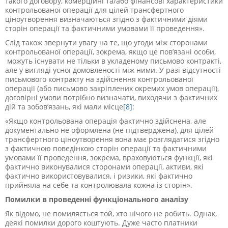
такого договору, комерційні та/або фінансові характеристики
контрольованої операції для цілей трансфертного
ціноутворення визначаються згідно з фактичними діями
сторін операції та фактичними умовами її проведення».
Слід також звернути увагу на те, що угоди між сторонами
контрольованої операції, зокрема, якщо це пов’язані особи,
можуть існувати не тільки в укладеному письмово контракті,
але у вигляді усної домовленості між ними. У разі відсутності
письмового контракту на здійснення контрольованої
операції (або письмово закріплених окремих умов операції),
договірні умови потрібно визначати, виходячи з фактичних
дій та зобов’язань, які мали місце
[8]
:
«
Якщо контрольована операція фактично здійснена, але
документально не оформлена (не підтверджена), для цілей
трансфертного ціноутворення вона має розглядатися згідно
з фактичною поведінкою сторін операції та фактичними
умовами її проведення, зокрема, враховуються функції, які
фактично виконувалися сторонами операції, активи, які
фактично використовувалися, і ризики, які фактично
прийняла на себе та контролювала кожна із сторін».
Помилки в проведенні функціонального аналізу
Як відомо, не помиляється той, хто нічого не робить. Однак,
деякі помилки дорого коштують. Дуже часто платники