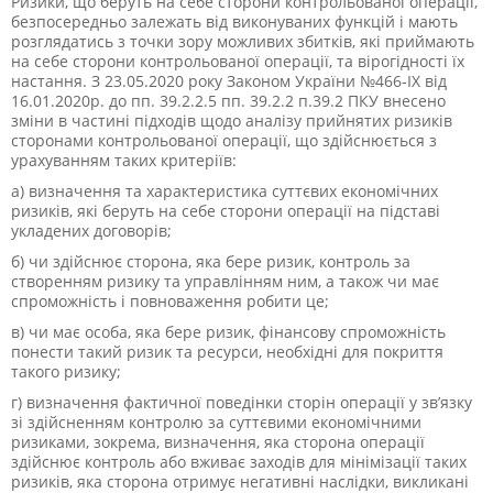
Ризики, що беруть на себе сторони контрольованої операції,
безпосередньо залежать від виконуваних функцій і мають
розглядатись з точки зору можливих збитків, які приймають
на себе сторони контрольованої операції, та вірогідності їх
настання. З 23.05.2020 року Законом України №466-ІХ від
16.01.2020р. до пп. 39.2.2.5 пп. 39.2.2 п.39.2 ПКУ внесено
зміни в частині підходів щодо аналізу прийнятих ризиків
сторонами контрольованої операції, що здійснюється з
урахуванням таких критеріїв:
а) визначення та характеристика суттєвих економічних
ризиків, які беруть на себе сторони операції на підставі
укладених договорів;
б) чи здійснює сторона, яка бере ризик, контроль за
створенням ризику та управлінням ним, а також чи має
спроможність і повноваження робити це;
в) чи має особа, яка бере ризик, фінансову спроможність
понести такий ризик та ресурси, необхідні для покриття
такого ризику;
г) визначення фактичної поведінки сторін операції у зв’язку
зі здійсненням контролю за суттєвими економічними
ризиками, зокрема, визначення, яка сторона операції
здійснює контроль або вживає заходів для мінімізації таких
ризиків, яка сторона отримує негативні наслідки, викликані