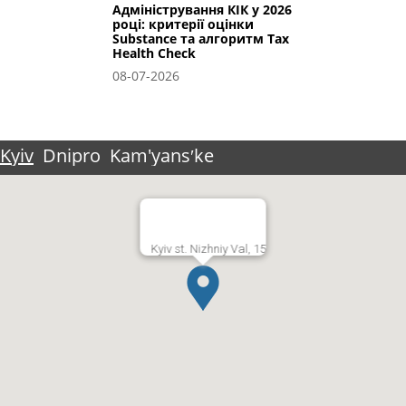
Адміністрування КІК у 2026
році: критерії оцінки
Substance та алгоритм Tax
Health Check
08-07-2026
Kyiv
Dnipro
Kam'yansʹke
Kyiv st. Nizhniy Val, 15