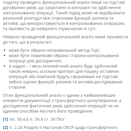
податку проводять функціональний аналіз лише на підставі
договірних умов, що закріплені в контракті на здійснення
контрольованої операції. Такий підхід може не відображати
реальний розподіл між сторонами функцій, ризиків та
активів, що використовуються в контрольованих операціях,
та призвести до невірного тлумачення їх суті.
Невірно проведений функціональний аналіз може призвести
до того, що в результаті:
може бути обрано неправильний метод ТЦУ;
може бути помилково обрана сторона контрольованої
операції для дослідження;
а надалі – і весь економічний аналіз буде здійснений
також невірно, оскільки критерії для пошуку зіставних
операцій або компаній будуть сформовані на підставі
хибної оцінки функцій, ризиків та активів досліджуваної
сторони.
Отже функціональний аналіз є одним з найважливіших
елементів документації з трансфертного ціноутворення, а
дослідження фактичних умов здійснення операцій чи не
єдиним способом якісного його проведення.
[1]
пп. 39.4.6 п. 39.4 ст. 39 ПКУ
[2]
п. 2.24 Розділу ІІ Настанов ОЕСР щодо трансфертного