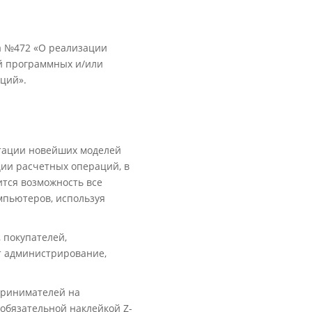
на №472 «О реализации
й программных и/или
ций».
уатации новейших моделей
ии расчетных операций, в
тся возможность все
мпьютеров, используя
 покупателей,
т администрирование,
принимателей на
обязательной наклейкой Z-