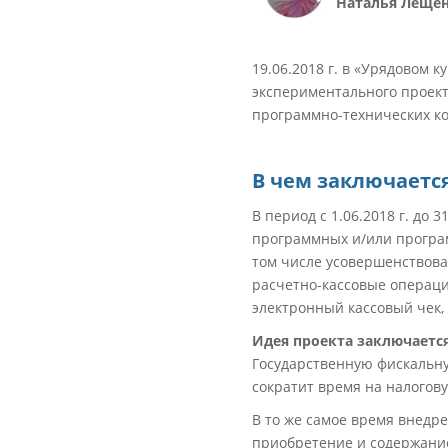
Наталья Лещен
19.06.2018 г. в «Урядовом
экспериментального проек
программно-технических ко
В чем заключаетс
В период с 1.06.2018 г. до
программных и/или програм
том числе усовершенствова
расчетно-кассовые операци
электронный кассовый чек, 
Идея проекта заключаетс
Государственную фискальну
сократит время на налогову
В то же самое время внедр
приобретение и содержание