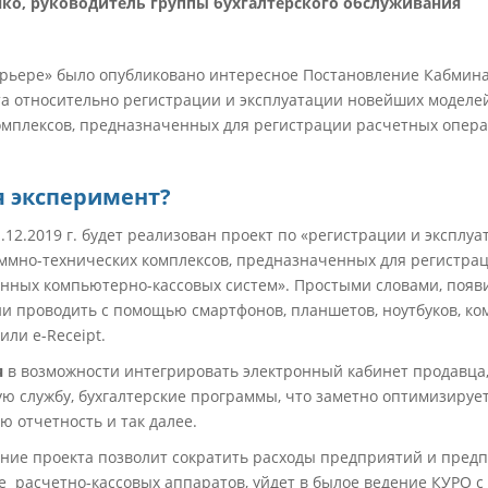
ко, руководитель группы бухгалтерского обслуживания
 курьере» было опубликовано интересное Постановление Кабми
та относительно регистрации и эксплуатации новейших моделе
мплексов, предназначенных для регистрации расчетных опера
я эксперимент?
 31.12.2019 г. будет реализован проект по «регистрации и экспл
мно-технических комплексов, предназначенных для регистрац
нных компьютерно-кассовых систем». Простыми словами, появи
и проводить с помощью смартфонов, планшетов, ноутбуков, ко
или e-Receipt.
я
в возможности интегрировать электронный кабинет продавца,
ю службу, бухгалтерские программы, что заметно оптимизируе
ю отчетность и так далее.
ение проекта позволит сократить расходы предприятий и пред
 расчетно-кассовых аппаратов, уйдет в былое ведение КУРО с 