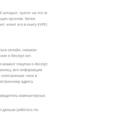
аппарат, тратит на это от
ющих органов. Затем
т, клеит его в книгу КУРО.
ться онлайн, никаких
ие e-Receipt нет.
в момент покупки e-Receipt
наконец, вся информация
ь электронные чеки в
лектронному адресу
оизводитель компьютерных
и дальше работать по-