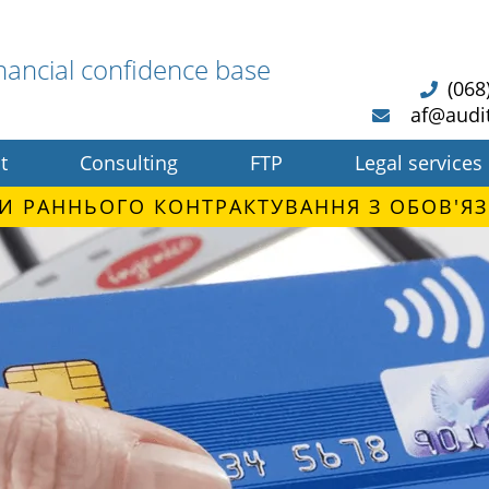
nancial confidence base
(068
af@audi
t
Consulting
FTP
Legal services
И РАННЬОГО КОНТРАКТУВАННЯ З ОБОВ'ЯЗ