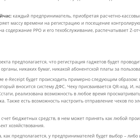
йчас:
каждый предприниматель, приобретая расчетно-кассовый 
 теряет массу времени на регистрацию и посещение контролиру
а содержание РРО и его техобслуживание, распечатывает Z-отче
екта предполагается, что регистрация гаджетов будет проводи
рганы, никаких бумаг, никакой абонентской платы за пользован
ме e-Receipt будет происходить примерно следующим образом: 
оторый вносится систему ДФС. Чеку присваивается QR-код. И, 
 Кстати, реализована возможность в любое время просматриват
а. Также есть возможность настроить отправление чеков по э
 счет бюджетных средств, в нем может принять как любой пр
ъект хозяйствования.
 как предполагается, у предпринимателей будет выбор – либо 