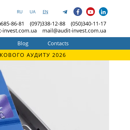
RU
UA
EN
)685-86-81
(097)338-12-88
(050)340-11-17
t-invest.com.ua
mail@audit-invest.com.ua
Blog
Contacts
КОВОГО АУДИТУ 2026