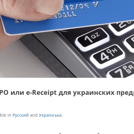
РО или e-Receipt для украинских пред
able in
Русский
and
Українська
.