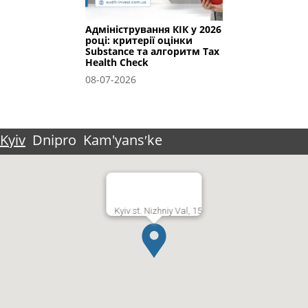
Адміністрування КІК у 2026
році: критерії оцінки
Substance та алгоритм Tax
Health Check
08-07-2026
Kyiv
Dnipro
Kam'yansʹke
Kyiv st. Nizhniy Val, 15