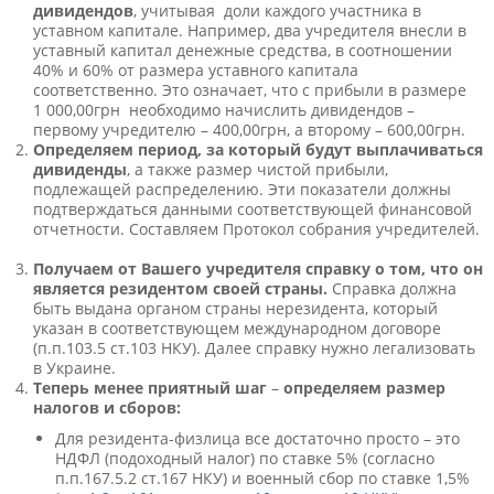
дивидендов
, учитывая доли каждого участника в
уставном капитале. Например, два учредителя внесли в
уставный капитал денежные средства, в соотношении
40% и 60% от размера уставного капитала
соответственно. Это означает, что с прибыли в размере
1 000,00грн необходимо начислить дивидендов –
первому учредителю – 400,00грн, а второму – 600,00грн.
Определяем период, за который будут выплачиваться
дивиденды
, а также размер чистой прибыли,
подлежащей распределению. Эти показатели должны
подтверждаться данными соответствующей финансовой
отчетности. Составляем Протокол собрания учредителей.
Получаем от Вашего учредителя справку о том, что он
является резидентом своей страны.
Справка должна
быть выдана органом страны нерезидента, который
указан в соответствующем международном договоре
(п.п.103.5 ст.103 НКУ). Далее справку нужно легализовать
в Украине.
Теперь менее приятный шаг
–
определяем размер
налогов и сборов:
Для резидента-физлица все достаточно просто – это
НДФЛ (подоходный налог) по ставке 5% (согласно
п.п.167.5.2 ст.167 НКУ) и военный сбор по ставке 1,5%