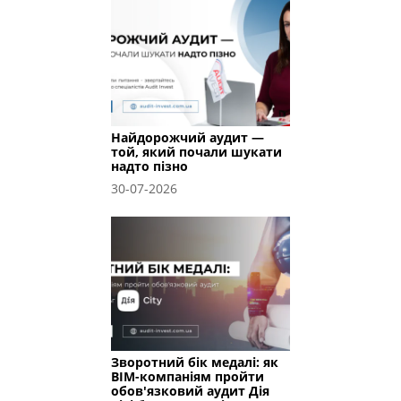
Найдорожчий аудит —
той, який почали шукати
надто пізно
30-07-2026
Зворотний бік медалі: як
BIM-компаніям пройти
обов'язковий аудит Дія