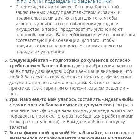
(
п.п.1.2 п.16
1
подраздела 10 раздела 10 НКУ
).
С нерезидентами сложнее. Есть ряд Конвенций,
заключенных между правительством Украины и
правительствами других стран для того, чтобы
избежать двойного налогообложения доходов и
имущества, а также предотвратить уклонение от
налогообложения. Вам необходимо изучить положения
соответствующей Конвенции, для того, чтобы
получить ответы на вопросы о ставках налогов и
порядке их удержания.
Следующий этап – подготовка документов согласно
требованиям Вашего банка
для приобретения валюты
на выплату дивидендов. Обращаем Ваше внимание, что
любой банк очень скрупулезно относится к оформлению
документации по таким операциям. Как показывает
практика, 100% гарантии о положительном решении –
нет.
Ура! Наконец-то Вам удалось составить «идеальный»
с точки зрения банка комплект документов
(три раза
пояснить, как сформирована сумма дивидендов, пять раз
переделать протокол, сто раз пообщаться с работниками
банка разных уровней), и Вам дали добро на покупку
валюты!
Вы на финишной прямой! Не забывайте, что выплата
дивидендов сопровождается удержанием и уплатой