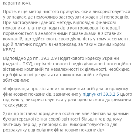
карантином).
Проте, є ще метод чистого прибутку, який використовується
у випадках, де неможливо застосувати жоден зі попередніх.
При застосуванні даного методу, відповідні фінансові
показники платника податків в контрольовані операції
порівнюються з аналогічними показниками в зіставних
компаній, що здійснюють свою діяльність у тому ж сегменті,
що й платник податків (наприклад, за таким самим кодом
КВЕД).
Відповідно до пп. 39.3.2.9 Податкового кодексу України
(надалі – ПКУ), окрім зіставності видів діяльності потенційно
зіставних компаній та незалежності їх діяльності, необхідно,
щоб фінансові результати таких компаній не були
збитковими:
«Інформація про зіставних юридичних осіб для розрахунку
фінансових показників, зазначених у
підпункті 39.3.2.5
цього
підпункту, використовується у разі одночасного дотримання
таких умов:
2) якщо зіставна юридична особа не має збитків за даними
бухгалтерської (фінансової) звітності більш ніж в одному
звітному періоді у періодах, які використовуються для
розрахунку відповідних фінансових показників»