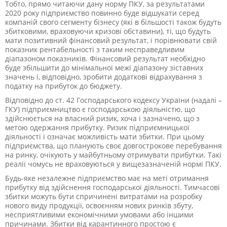
Тобто, прямо читаючи дану норму ПКУ, за результатами
2020 року підприємство повинно буде відшукати серед
компаній свого сегменту бізнесу (які в більшості також будуть
збитковими, враховуючи кризові обставини), ті, що будуть
мати позитивний фінансовий результат, і порівнювати свій
показник рентабельності з таким несправедливим
діапазоном показників. Фінансовий результат необхідно
буде збільшити до мінімальної межі діапазону зіставних
значень і, відповідно, зробити додаткові відрахування з
податку на прибуток до бюджету.
Відповідно до ст. 42 Господарського кодексу України (надалі –
ГКУ) підприємництво є господарською діяльністю, що
здійснюється на власний ризик, хоча і зазначено, що з
метою одержання прибутку. Ризик підприємницької
діяльності і означає можливість мати збитки. При цьому
підприємства, що планують своє довгострокове перебування
на ринку, очікують у майбутньому отримувати прибутки. Такі
реалії чомусь не враховуються у вищезазначеній нормі ПКУ.
Будь-яке незалежне підприємство має на меті отримання
прибутку від здійснення господарської діяльності. Тимчасові
збитки можуть бути спричинені витратами на розробку
нового виду продукції, освоєнням нових ринків збуту,
несприятливими економічними умовами або іншими
причинами. Збитки від карантинного простою є