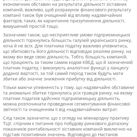
економічних обставин на результати діяльності зіставних
компаній, важливо, щоб розрахунок фінансового результату
компанії також був очищений від впливу надзвичайних
факторів, таких, як карантинне призупинення діяльності,
вимушений простій тощо.
Зазначимо також, що несприятливі умови підприємницької
діяльності торкнулись більшість галузей українського ринку,
хоча й не всіх. Для платника податку важливо упевнитись,
що збитковість його діяльності відповідає реаліям ринку, на
якому він веде свою діяльність. Тобто, більшість компаній,
що працюють за таким самим кодом КВЕД, що й зазначений
платник податку, і виконують аналогічні функції у ланцюгу
доданої вартості, за той самий період також будуть мати
збитки або значне зниження прибутку від діяльності.
Тільки маючи упевненість у тому, що надзвичайні обставини
та аномальні збитки торкнулись усіх гравців ринку, на якому
платник податків здійснює підприємницьку діяльність,
можна розпочинати проведення сегментування фінансової
звітності та очищенням її від «надзвичайних» витрат.
Слід також зазначити, що з огляду на міжнародну практику
ТЦУ, спірним є питання про побудову ринкового діапазону
показників рентабельності зіставних компаній виключно на
підставі позитивних значень. Відповідно до Настанов