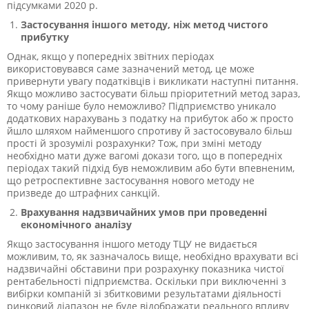
підсумками 2020 р.
Застосування іншого методу, ніж метод чистого
прибутку
Однак, якщо у попередніх звітних періодах
використовувався саме зазначений метод, це може
привернути увагу податківців і викликати наступні питання.
Якщо можливо застосувати більш пріоритетний метод зараз,
то чому раніше було неможливо? Підприємство уникало
додаткових нарахувань з податку на прибуток або ж просто
йшло шляхом найменшого спротиву й застосовувало більш
прості й зрозумілі розрахунки? Тож, при зміні методу
необхідно мати дуже вагомі докази того, що в попередніх
періодах такий підхід був неможливим або бути впевненим,
що ретроспективне застосування нового методу не
призведе до штрафних санкцій.
Врахування надзвичайних умов при проведенні
економічного аналізу
Якщо застосування іншого методу ТЦУ не видається
можливим, то, як зазначалось вище, необхідно врахувати всі
надзвичайні обставини при розрахунку показника чистої
рентабельності підприємства. Оскільки при виключенні з
вибірки компаній зі збитковими результатами діяльності
ринковий діапазон не буде відображати реального впливу