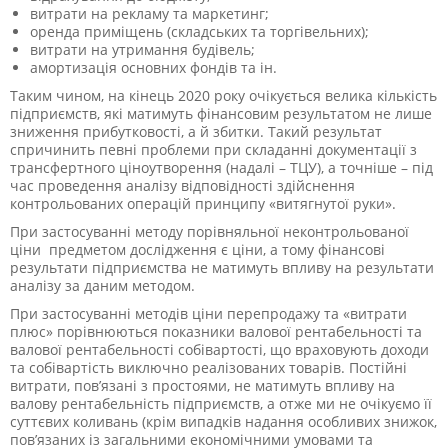
витрати на рекламу та маркетинг;
оренда приміщень (складських та торгівельних);
витрати на утримання будівель;
амортизація основних фондів та ін.
Таким чином, на кінець 2020 року очікується велика кількість
підприємств, які матимуть фінансовим результатом не лише
зниження прибутковості, а й збитки. Такий результат
спричинить певні проблеми при складанні документації з
трансфертного ціноутворення (надалі – ТЦУ), а точніше – під
час проведення аналізу відповідності здійснення
контрольованих операцій принципу «витягнутої руки».
При застосуванні методу порівняльної неконтрольованої
ціни предметом дослідження є ціни, а тому фінансові
результати підприємства не матимуть впливу на результати
аналізу за даним методом.
При застосуванні методів ціни перепродажу та «витрати
плюс» порівнюються показники валової рентабельності та
валової рентабельності собівартості, що враховують доходи
та собівартість виключно реалізованих товарів. Постійні
витрати, пов’язані з простоями, не матимуть впливу на
валову рентабельність підприємств, а отже ми не очікуємо її
суттєвих коливань (крім випадків надання особливих знижок,
пов’язаних із загальними економічними умовами та