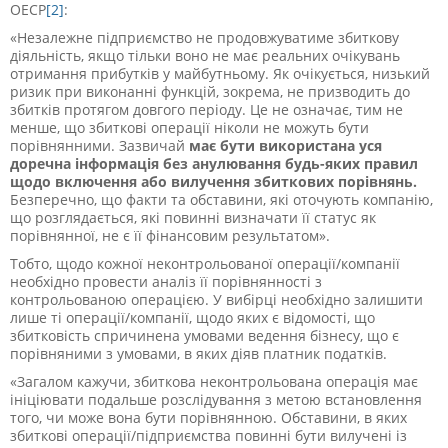
ОЕСР
[2]
:
«Незалежне підприємство не продовжуватиме збиткову
діяльність, якщо тільки воно не має реальних очікувань
отримання прибутків у майбутньому. Як очікується, низький
ризик при виконанні функцій, зокрема, не призводить до
збитків протягом довгого періоду. Це не означає, тим не
менше, що збиткові операції ніколи не можуть бути
порівнянними. Зазвичай
має бути використана уся
доречна інформація без анулювання будь-яких правил
щодо включення або вилучення збиткових порівнянь.
Безперечно, що факти та обставини, які оточують компанію,
що розглядається, які повинні визначати її статус як
порівнянної, не є її фінансовим результатом».
Тобто, щодо кожної неконтрольованої операції/компанії
необхідно провести аналіз її порівнянності з
контрольованою операцією. У вибірці необхідно залишити
лише ті операції/компанії, щодо яких є відомості, що
збитковість спричинена умовами ведення бізнесу, що є
порівняними з умовами, в яких діяв платник податків.
«Загалом кажучи, збиткова неконтрольована операція має
ініціювати подальше розслідування з метою встановлення
того, чи може вона бути порівнянною. Обставини, в яких
збиткові операції/підприємства повинні бути вилучені із