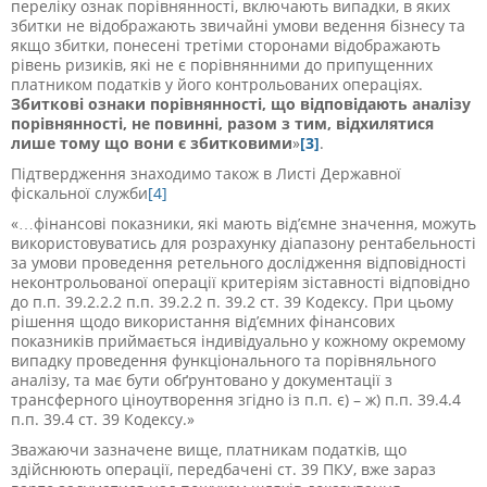
переліку ознак порівнянності, включають випадки, в яких
збитки не відображають звичайні умови ведення бізнесу та
якщо збитки, понесені третіми сторонами відображають
рівень ризиків, які не є порівнянними до припущенних
платником податків у його контрольованих операціях.
Збиткові ознаки порівнянності, що відповідають аналізу
порівнянності, не повинні, разом з тим, відхилятися
лише тому що вони є збитковими
»
[3]
.
Підтвердження знаходимо також в Листі Державної
фіскальної служби
[4]
«…фінансові показники, які мають від’ємне значення, можуть
використовуватись для розрахунку діапазону рентабельності
за умови проведення ретельного дослідження відповідності
неконтрольованої операції критеріям зіставності відповідно
до п.п. 39.2.2.2 п.п. 39.2.2 п. 39.2 ст. 39 Кодексу. При цьому
рішення щодо використання від’ємних фінансових
показників приймається індивідуально у кожному окремому
випадку проведення функціонального та порівняльного
аналізу, та має бути обґрунтовано у документації з
трансферного ціноутворення згідно із п.п. є) – ж) п.п. 39.4.4
п.п. 39.4 ст. 39 Кодексу.»
Зважаючи зазначене вище, платникам податків, що
здійснюють операції, передбачені ст. 39 ПКУ, вже зараз