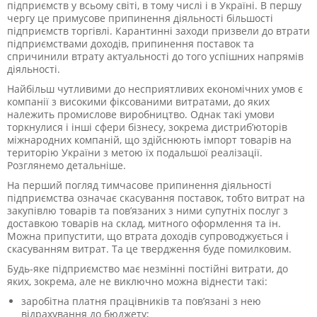
підприємств у всьому світі, в тому числі і в Україні. В першу
чергу це примусове припинення діяльності більшості
підприємств торгівлі. Карантинні заходи призвели до втрати
підприємствами доходів, припинення поставок та
спричинили втрату актуальності до того успішних напрямів
діяльності.
Найбільш чутливими до несприятливих економічних умов є
компанії з високими фіксованими витратами, до яких
належить промислове виробництво. Однак такі умови
торкнулися і інші сфери бізнесу, зокрема дистриб’юторів
міжнародних компаній, що здійснюють імпорт товарів на
територію України з метою їх подальшої реалізації.
Розглянемо детальніше.
На перший погляд тимчасове припинення діяльності
підприємства означає скасування поставок, тобто витрат на
закупівлю товарів та пов’язаних з ними супутніх послуг з
доставкою товарів на склад, митного оформлення та ін.
Можна припустити, що втрата доходів супроводжується і
скасуванням витрат. Та це твердження буде помилковим.
Будь-яке підприємство має незмінні постійні витрати, до
яких, зокрема, але не виключно можна віднести такі:
заробітна платня працівників та пов’язані з нею
відрахування до бюджету;