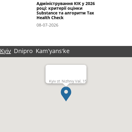
Адміністрування КІК у 2026
році: критерії оцінки
Substance та алгоритм Tax
Health Check
08-07-2026
Kyiv
Dnipro
Kam'yansʹke
Kyiv st. Nizhniy Val, 15