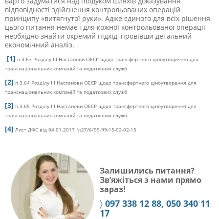
варто задуматися над пошуком шляхів доказування
відповідності здійснення контрольованих операцій
принципу «витягнутої руки». Адже єдиного для всіх рішення
цього питання немає і для кожної контрольованої операції
необхідно знайти окремий підхід, провівши детальний
економічний аналіз.
[1]
п.3.63 Розділу ІІІ Настанови ОЕСР щодо трансфертного ціноутворення для
транснаціональних компаній та податкових служб
[2]
п.3.64 Розділу ІІІ Настанови ОЕСР щодо трансфертного ціноутворення для
транснаціональних компаній та податкових служб
[3]
п.3.65 Розділу ІІІ Настанови ОЕСР щодо трансфертного ціноутворення для
транснаціональних компаній та податкових служб
[4]
Лист ДФС від 04.01.2017 №27/6/99-99-15-02-02-15
Залишились питання?
Зв’яжіться з нами прямо
зараз!
〉
097 338 12 88, 050 340 11
17