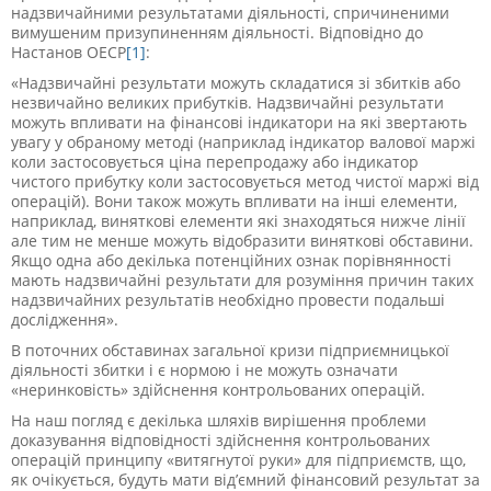
надзвичайними результатами діяльності, спричиненими
вимушеним призупиненням діяльності. Відповідно до
Настанов ОЕСР
[1]
:
«Надзвичайні результати можуть складатися зі збитків або
незвичайно великих прибутків. Надзвичайні результати
можуть впливати на фінансові індикатори на які звертають
увагу у обраному методі (наприклад індикатор валової маржі
коли застосовується ціна перепродажу або індикатор
чистого прибутку коли застосовується метод чистої маржі від
операцій). Вони також можуть впливати на інші елементи,
наприклад, виняткові елементи які знаходяться нижче лінії
але тим не менше можуть відобразити виняткові обставини.
Якщо одна або декілька потенційних ознак порівнянності
мають надзвичайні результати для розуміння причин таких
надзвичайних результатів необхідно провести подальші
дослідження».
В поточних обставинах загальної кризи підприємницької
діяльності збитки і є нормою і не можуть означати
«неринковість» здійснення контрольованих операцій.
На наш погляд є декілька шляхів вирішення проблеми
доказування відповідності здійснення контрольованих
операцій принципу «витягнутої руки» для підприємств, що,
як очікується, будуть мати від’ємний фінансовий результат за