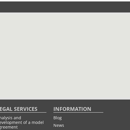
EGAL SERVICES
INFORMATION
nalysis and
Blog
evelopment of a model
News
greement