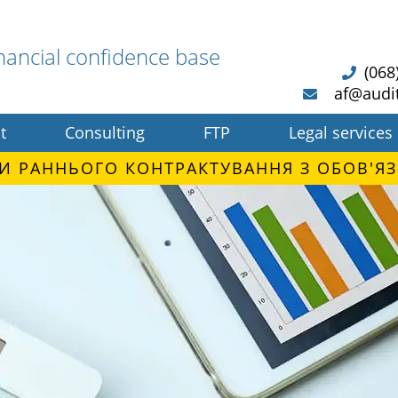
nancial confidence base
(068
af@audi
t
Consulting
FTP
Legal services
И РАННЬОГО КОНТРАКТУВАННЯ З ОБОВ'ЯЗ