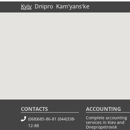
Kyiv
Dnipro
Kam'yansʹke
CONTACTS
ACCOUNTING
Complete accounting
(068)685-86-81
(044)338-
services in Kiev and
12-88
Dnepropetrovsk