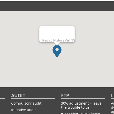
Kyiv st. Nizhniy Val, 15
AUDIT
FTP
L
Compulsory audit
30% adjustment – leave
A
the trouble to us
d
Initiative audit
a
What should you know