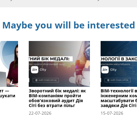
Maybe you will be interested
ит —
Зворотний бік медалі: як
BIM-технології в
 шукати
BIM-компаніям пройти
інженерним ко
обов'язковий аудит Дія
масштабувати б
Сіті без втрати пільг
завдяки Дія Сіті
22-07-2026
15-07-2026