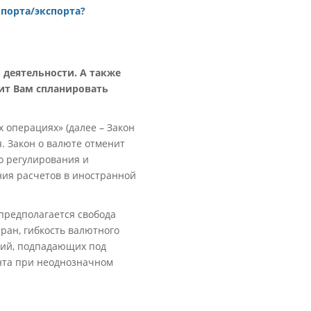
порта/экспорта?
деятельности. А также
ит Вам спланировать
х операциях» (далее – Закон
я. Закон о валюте отменит
о регулирования и
ения расчетов в иностранной
 предполагается свобода
ран, гибкость валютного
ций, подпадающих под
ента при неоднозначном