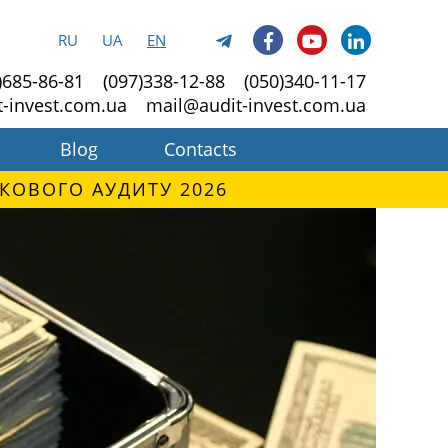
RU
UA
EN
)685-86-81
(097)338-12-88
(050)340-11-17
t-invest.com.ua
mail@audit-invest.com.ua
Blog
Contacts
КОВОГО АУДИТУ 2026