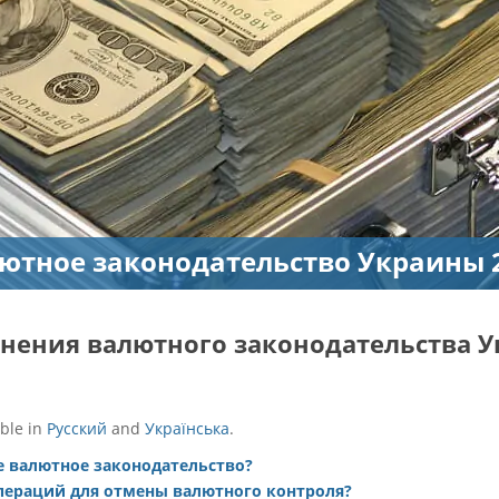
ютное законодательство Украины 
нения валютного законодательства У
able in
Русский
and
Українська
.
е валютное законодательство?
пераций для отмены валютного контроля?