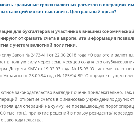
ивать граничные сроки валютных расчетов в операциях им
ных санкций может выставить Центральный орган?
ация для бухгалтеров и участников внешнеэкономической 
анируют открывать счета в Европе. Эта информация позвол
ятия с учетом валютной политики.
 силу Закон № 2473-VIII от 22.06.2018 года «О валюте и валютны
ает в полную силу через семь месяцев со дня его опубликовани
орм Декрета КМУ от 19.02.93 года № 15-93 “О системе валютног
н Украины от 23.09.94 года № 185/94-ВР “О порядке осуществл
лютное законодательство выглядит очень привлекательно. Так,
ераций: открытие счетов в финансовых учреждениях других ст
онтроля для операций на сумму, не превышающую порог опера
50,0 тыс. грн.), принятие решений в пользу резидента/нерезид
о законодательства.