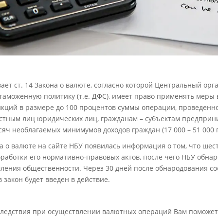
ет ст. 14 Закона о валюте, согласно которой Центральный орг
аможенную политику (т.е. ДФС), имеет право применять меры
кций в размере до 100 процентов суммы операции, проведенн
остным лиц юридических лиц, гражданам – субъектам предприн
сяч необлагаемых минимумов доходов граждан (17 000 – 51 000 г
а о валюте на сайте НБУ появилась информация о том, что шес
работки его нормативно-правовых актов, после чего НБУ обнар
ления общественности. Через 30 дней после обнародования с
закон будет введен в действие.
ледствия при осуществлении валютных операций Вам поможет 