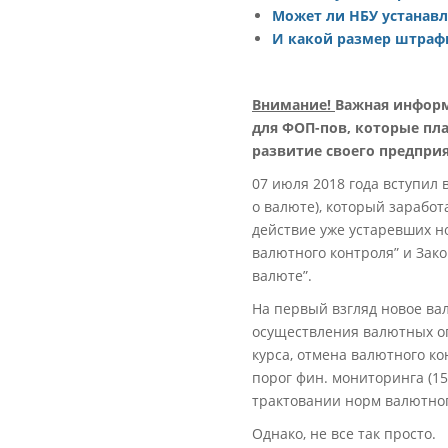
Может ли НБУ устанавл
И какой размер штраф
Внимание!
Важная информ
для ФОП-пов, которые пл
развитие своего предпри
07 июля 2018 года вступил в
о валюте), который заработ
действие уже устаревших н
валютного контроля” и Зако
валюте”.
На первый взгляд новое ва
осуществления валютных оп
курса, отмена валютного к
порог фин. мониторинга (1
трактовании норм валютног
Однако, не все так просто.