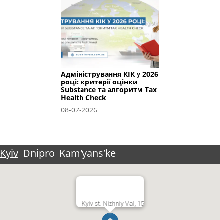
Адміністрування КІК у 2026
році: критерії оцінки
Substance та алгоритм Tax
Health Check
08-07-2026
Kyiv
Dnipro
Kam'yansʹke
Kyiv st. Nizhniy Val, 15