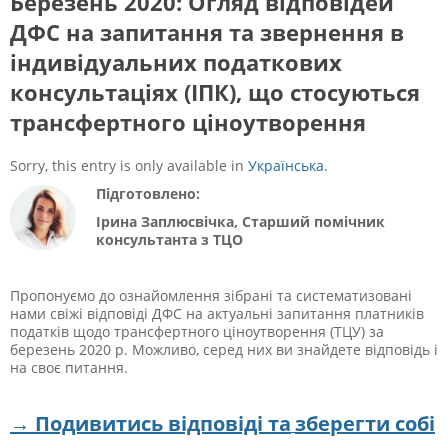
Березень 2020: Огляд відповідей
ДФС на запитання та звернення в
індивідуальних податкових
консультаціях (ІПК), що стосуються
трансфертного ціноутворення
Sorry, this entry is only available in
Українська
.
Підготовлено:
Ірина Заплюсвічка, Старший помічник
консультанта з ТЦО
Пропонуємо до ознайомлення зібрані та систематизовані
нами свіжі відповіді ДФС на актуальні запитання платників
податків щодо трансфертного ціноутворення (ТЦУ) за
березень 2020 р. Можливо, серед них ви знайдете відповідь і
на своє питання.
→ Подивитись відповіді та
зберегти
собі