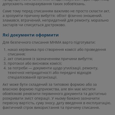
допускають ненарахування таких зобов’язань.
Саме тому перед списанням важливо не просто скласти акт,
а зрозуміти причину вибуття: об’єкт фізично зношений,
зламався, втрачений, непридатний для ремонту, морально
застарів чи списується достроково.
Які документи оформити
Для безпечного списання МНМА варто підготувати:
наказ керівника про створення комісії або проведення
списання;
акт списання із зазначенням причини вибуття;
протокол або висновок комісії;
за потреби — документи щодо утилізації, ремонту,
технічної непридатності або передачі відходів
спеціалізованій організації.
Акт може бути складений за типовою формою або за
власною формою підприємства, але він має містити
обов’язкові реквізити первинного документа та достатньо
розкривати зміст операції. У ньому бажано зазначити
первісну вартість, суму зносу, дату введення в експлуатацію,
фактичний строк використання та причину списання.