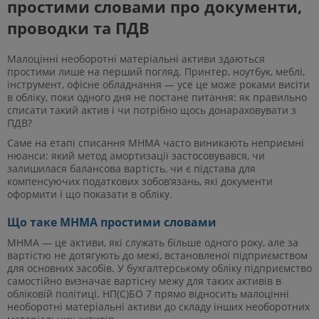
простими словами про документи,
проводки та ПДВ
Малоцінні необоротні матеріальні активи здаються
простими лише на перший погляд. Принтер, ноутбук, меблі,
інструмент, офісне обладнання — усе це може роками висіти
в обліку, поки одного дня не постане питання: як правильно
списати такий актив і чи потрібно щось донараховувати з
ПДВ?
Саме на етапі списання МНМА часто виникають неприємні
нюанси: який метод амортизації застосовувався, чи
залишилася балансова вартість, чи є підстава для
компенсуючих податкових зобов’язань, які документи
оформити і що показати в обліку.
Що таке МНМА простими словами
МНМА — це активи, які служать більше одного року, але за
вартістю не дотягують до межі, встановленої підприємством
для основних засобів. У бухгалтерському обліку підприємство
самостійно визначає вартісну межу для таких активів в
обліковій політиці. НП(С)БО 7 прямо відносить малоцінні
необоротні матеріальні активи до складу інших необоротних