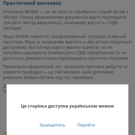
Практичний висновок
Списання МНМА — це не просто «прибрати старий актив з
обліку». Перед оформленням документів варто перевірити
три речі: метод амортизації, залишкову вартість і ПДВ-
наслідки.
Якщо МНМА повністю замортизований, ситуація зазвичай
простіша. Якщо ж залишкова вартість є або актив списується
достроково, бухгалтеру варто уважно оцінити, чи не
потрібно нарахувати компенсуючі ПДВ-зобов’язання та чи
достатньо документально підтверджена причина списання.
Правильно оформлений акт, зрозуміла причина вибуття та
коректні проводки — це той мінімум, який допоможе
уникнути зайвих питань під час перевірки.
Джерело:
https://buhgalter911.com/uk/news/news-
1096592.html
Ця сторінка доступна українською мовою
Зв’яжіться з нами прямо
зараз!
〉
097 338 12 88, 050 340 11
Залишитись
Перейти
17