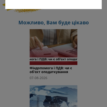
〉
af@audit-invest.com.ua
Можливо, Вам буде цікаво
Фіндопомога і ПДВ: чи є
об’єкт оподаткування
07-08-2026