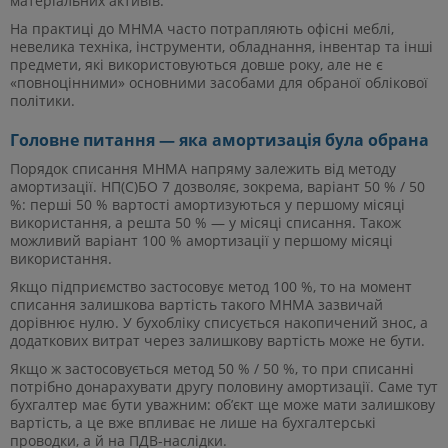
матеріальних активів.
На практиці до МНМА часто потрапляють офісні меблі,
невелика техніка, інструменти, обладнання, інвентар та інші
предмети, які використовуються довше року, але не є
«повноцінними» основними засобами для обраної облікової
політики.
Головне питання — яка амортизація була обрана
Порядок списання МНМА напряму залежить від методу
амортизації. НП(С)БО 7 дозволяє, зокрема, варіант 50 % / 50
%: перші 50 % вартості амортизуються у першому місяці
використання, а решта 50 % — у місяці списання. Також
можливий варіант 100 % амортизації у першому місяці
використання.
Якщо підприємство застосовує метод 100 %, то на момент
списання залишкова вартість такого МНМА зазвичай
дорівнює нулю. У бухобліку списується накопичений знос, а
додаткових витрат через залишкову вартість може не бути.
Якщо ж застосовується метод 50 % / 50 %, то при списанні
потрібно донарахувати другу половину амортизації. Саме тут
бухгалтер має бути уважним: об’єкт ще може мати залишкову
вартість, а це вже впливає не лише на бухгалтерські
проводки, а й на ПДВ-наслідки.