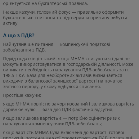
орієнтується на бухгалтерські правила.
Інакше кажучи, головний фокус — правильно оформити
бухгалтерське списання та підтвердити причину вибуття
активу.
А що з ПДВ?
Найчутливіше питання — компенсуючі податкові
зобов’язання з ПДВ.
Підхід податківців такий: якщо МНМА списуються і далі не
можуть використовуватися в господарській діяльності, може
виникати необхідність нарахування ПДВ-зобов’язань за п.
198.5 ПКУ. База для необоротних активів визначається
виходячи з балансової залишкової вартості на початок
звітного періоду, у якому відбулося списання.
Простіше кажучи:
якщо МНМА повністю замортизований і залишкова вартість
дорівнює нулю — база для ПДВ фактично відсутня;
якщо залишкова вартість є — потрібно оцінити ризик
нарахування компенсуючих ПДВ-зобов’язань;
якщо вартість МНМА була включена до вартості готової
продукції, постачання якої оподатковується ПДВ, податківці