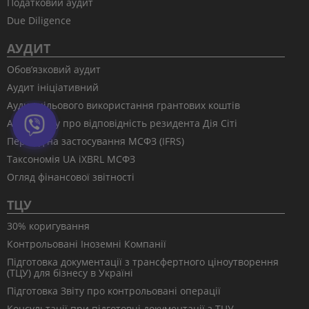
Податковий аудит
Due Diligence
АУДИТ
Обов’язковий аудит
Аудит ініціативний
Аудит цільового використання грантових коштів
Аудит звіту про відповідність резидента Дія Сіті
Перехід на застосування МСФЗ (IFRS)
Таксономія UA іXBRL МСФЗ
Огляд фінансової звітності
ТЦУ
30% коригування
Контрольовані Іноземні Компанії
Підготовка документації з трансфертного ціноутворення
(ТЦУ) для бізнесу в Україні
Підготовка Звіту про контрольовані операції
Консультації при підготовці документації з ТЦУ