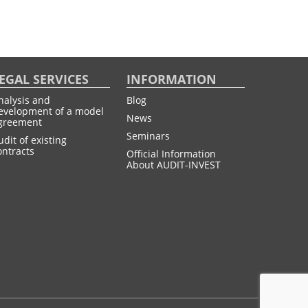
EGAL SERVICES
INFORMATION
nalysis and
Blog
evelopment of a model
News
greement
Seminars
udit of existing
ontracts
Official Information
About AUDIT-INVEST