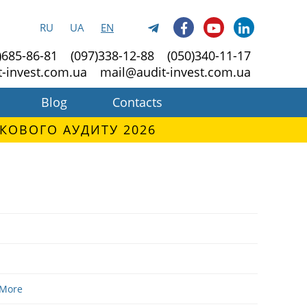
RU
UA
EN
)685-86-81
(097)338-12-88
(050)340-11-17
t-invest.com.ua
mail@audit-invest.com.ua
Blog
Contacts
КОВОГО АУДИТУ 2026
More