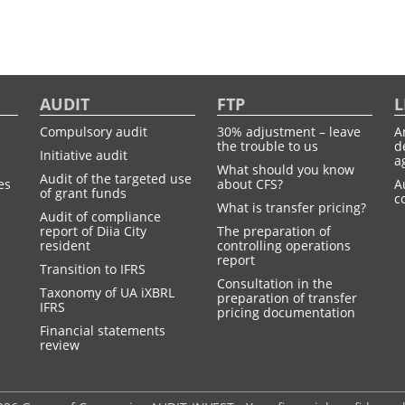
AUDIT
FTP
L
Compulsory audit
30% adjustment – leave
A
the trouble to us
d
Initiative audit
a
What should you know
Audit of the targeted use
es
about CFS?
A
of grant funds
c
What is transfer pricing?
Audit of compliance
report of Diia City
The preparation of
resident
controlling operations
report
Transition to IFRS
Consultation in the
Taxonomy of UA іXBRL
preparation of transfer
IFRS
pricing documentation
Financial statements
review