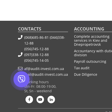
CONTACTS
ACCOUNTING
Complete accounting
(068)685-86-81
(044)338-
services in Kiev and
12-88
Dnepropetrovsk
(056)745-12-88
Accountancy with duti
(097)338-12-88
division
(056)745-14-05
Payroll outsourcing
Tax audit
af@audit-invest.com.ua
mail@audit-invest.com.ua
Due Diligence
Working hours
Mn-Fr: 08:00-19:00,
St, Sn - weekend