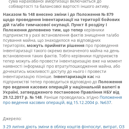
сума нарахованої амортизації включається до
собівартості та балансової вартості іншого активу.
Наказом № 148 внесено зміни і до Положення № 879
щодо проведення інвентаризації на території бойових
дій та/або тимчасової окупації. Пункт 8 розділу І
Положення доповнено тим, що тепер
керівники
підприємств у разі встановлення фактів знищення та/або
псування майна, що знаходилося на відповідних
територіях,
можуть прийняти рішення
про проведення
інвентаризації такого окремо визначеного майна на день
встановлення таких фактів. Тобто керівники підприємств
тепер можуть або провести інвентаризацію вже на момент
наявності інформації про втрату/пошкодження майна, або
дочекатись можливості доступу до нього і провести
інвентаризацію пізніше.
Інвентаризація кас
на
підприємстві тепер проводиться відповідно до
Положення
про ведення касових операцій у національній валюті в
Україні, затвердженого постановою Правління НБУ
від
29.12.2017 р. № 148
. Раніше проводилась згідно
Положення
про ведення касових операцій, від 15.12.2004 р. №637
.
Джерело:
З 29 липня діють зміни в обліку коштів фінпослуг, витрат, ОЗ