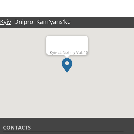
Kyiv
Dnipro
Kam'yansʹke
Kyiv st. Nizhniy Val, 15
CONTACTS