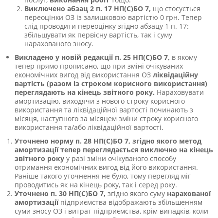
Виключено абзац 2 п. 17 НП(С)БО 7,
що стосується
переоцінки ОЗ із залишковою вартістю 0 грн.
Тепер
слід проводити переоцінку згідно абзацу 1 п. 17:
збільшувати як первісну вартість, так і суму
нарахованого зносу.
Викладено у новій редакції п.
25 НП(С)БО 7,
в якому
тепер
прямо прописано, що при зміні очікуваних
економічних вигод від використання ОЗ
ліквідаційну
вартість (разом із строком корисного використання)
переглядають на кінець звітного року.
Нараховувати
амортизацію, виходячи з нового строку корисного
використання та ліквідаційної вартості починають
з
місяця, наступного за місяцем зміни строку корисного
використання та/або ліквідаційної вартості.
Уточнено норму п. 28 НП(С)БО 7,
згідно якого метод
амортизації тепер переглядається виключно
на кінець
звітного року
у разі зміни очікуваного способу
отримання економічних вигод від його використання.
Раніше такого уточнення не було, тому перегляд міг
проводитись як на кінець року, так і серед року.
Уточнено п. 30 НП(С)БО 7,
згідно якого суму
нарахованої
амортизації
підприємства відображають збільшенням
суми зносу ОЗ і витрат підприємства, крім випадків, коли