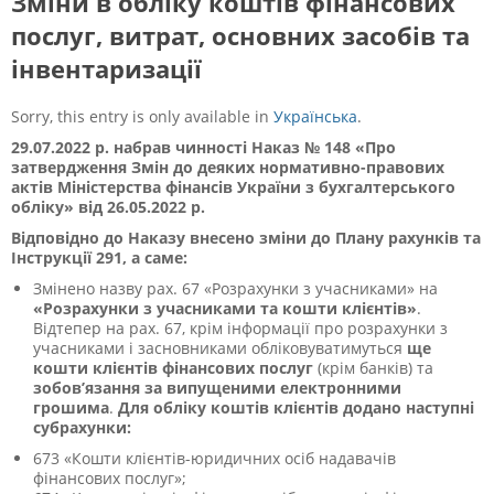
Зміни в обліку коштів фінансових
послуг, витрат, основних засобів та
інвентаризації
Sorry, this entry is only available in
Українська
.
29.07.2022 р. набрав чинності
Наказ № 148 «Про
затвердження Змін до деяких нормативно-правових
актів Міністерства фінансів України з бухгалтерського
обліку»
від 26.05.2022 р.
Відповідно до Наказу внесено зміни до Плану рахунків та
Інструкції 291, а саме:
Змінено назву рах. 67 «Розрахунки з учасниками» на
«Розрахунки з учасниками та кошти клієнтів»
.
Відтепер на рах. 67, крім інформації про розрахунки з
учасниками і засновниками обліковуватимуться
ще
кошти клієнтів фінансових послуг
(крім банків) та
зобов’язання за випущеними
електронними
грошима
.
Для обліку коштів клієнтів додано наступні
субрахунки:
673
«
Кошти клієнтів-юридичних осіб надавачів
фінансових послуг
»;