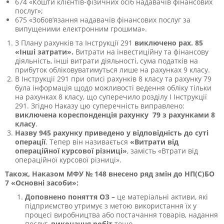
674
«
Кошти клієнтів-фізичних осіб надавачів фінансових
послуг
»;
675
«
Зобов’язання надавачів фінансових послуг за
випущеними електронним грошима
».
З Плану рахунків та Інструкції 291
виключено
рах.
85
«Інші затрати».
Витрати на інвестиційну та фінансову
діяльність, інші витрати діяльності, сума податків на
прибуток обліковуватимуться лише на рахунках 9 класу.
В Інструкції 291 при описі рахунків 8 класу та рахунку 79
була інформація щодо можливості ведення обліку тільки
на рахунках 8 класу, що суперечило розділу І Інструкції
291. Згідно Наказу цю суперечність виправлено:
виключена кореспонденція рахунку 79 з рахунками 8
класу
.
Назву 945 рахунку приведено у відповідність до суті
операції
. Тепер він називається
«Витрати від
операційної курсової різниці»
, замість «Втрати від
операційної курсової різниці».
Також, Наказом МФУ № 148 внесено ряд змін до НП(С)БО
7 «Основні засоби»:
Доповнено поняття ОЗ
–
це матеріальні активи, які
підприємство утримує з метою використання їх у
процесі виробництва або постачання товарів, надання
послуг,
виконання робіт
тощо.