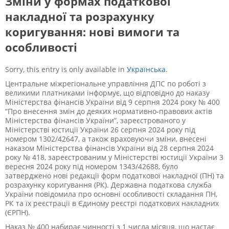
Зміни у формах податкової
накладної та розрахунку
коригування: нові вимоги та
особливості
Sorry, this entry is only available in
Українська
.
Центральне міжрегіональне управління ДПС по роботі з
великими платниками інформує, що відповідно до наказу
Міністерства фінансів України від 9 серпня 2024 року № 400
“Про внесення змін до деяких нормативно-правових актів
Міністерства фінансів України”, зареєстрованого у
Міністерстві юстиції України 26 серпня 2024 року під
номером 1302/42647, а також враховуючи зміни, внесені
наказом Міністерства фінансів України від 28 серпня 2024
року № 418, зареєстрованим у Міністерстві юстиції України 3
вересня 2024 року під номером 1343/42688, було
затверджено нові редакції форм податкової накладної (ПН) та
розрахунку коригування (РК). Державна податкова служба
України повідомила про основні особливості складання ПН,
РК та їх реєстрації в Єдиному реєстрі податкових накладних
(ЄРПН).
Наказ № 400 набирає чинності з 1 числа місяця, що настає