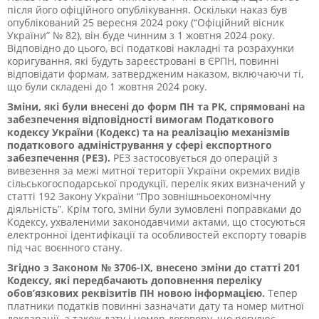
після його офіційного опублікування. Оскільки наказ був
опублікований 25 вересня 2024 року (“Офіційний вісник
України” № 82), він буде чинним з 1 жовтня 2024 року.
Відповідно до цього, всі податкові накладні та розрахунки
коригування, які будуть зареєстровані в ЄРПН, повинні
відповідати формам, затвердженим наказом, включаючи ті,
що були складені до 1 жовтня 2024 року.
Зміни, які були внесені до форм ПН та РК, спрямовані на
забезпечення відповідності вимогам Податкового
кодексу України (Кодекс) та на реалізацію механізмів
податкового адміністрування у сфері експортного
забезпечення (РЕЗ).
РЕЗ застосовується до операцій з
вивезення за межі митної території України окремих видів
сільськогосподарської продукції, перелік яких визначений у
статті 192 Закону України “Про зовнішньоекономічну
діяльність”. Крім того, зміни були зумовлені поправками до
Кодексу, ухваленими законодавчими актами, що стосуються
електронної ідентифікації та особливостей експорту товарів
під час воєнного стану.
Згідно з Законом № 3706-ІХ, внесено зміни до статті 201
Кодексу, які передбачають доповнення переліку
обов’язкових реквізитів ПН новою інформацією.
Тепер
платники податків повинні зазначати дату та номер митної
декларації, а також дату і номер договору, що регулює