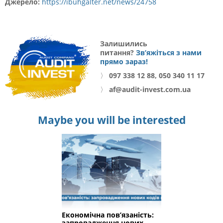
Джерело:
https://ibuhgalter.net/news/24758
Залишились
питання?
Зв’яжіться з нами
прямо зараз!
〉
097 338 12 88, 050 340 11 17
〉
af@audit-invest.com.ua
Maybe you will be interested
Економічна пов’язаність:
запровадження нових