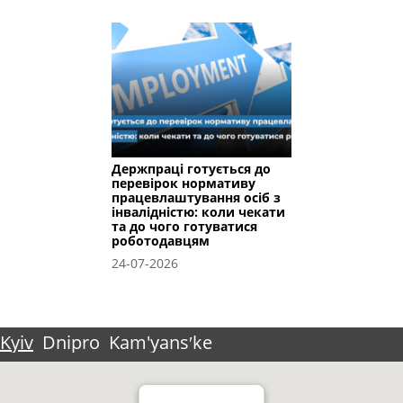
Держпраці готується до
перевірок нормативу
працевлаштування осіб з
інвалідністю: коли чекати
та до чого готуватися
роботодавцям
24-07-2026
Kyiv
Dnipro
Kam'yansʹke