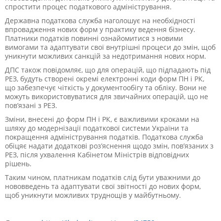
спростити процес податкового адміністрування.
Державна податкова служба наголошує на необхідності
впровадження нових форм у практику ведення бізнесу.
Платники податків повинні ознайомитися з новими
вимогами та адаптувати свої внутрішні процеси до змін, щоб
уникнути можливих санкцій за недотримання нових норм.
ДПС також повідомляє, що для операцій, що підпадають під
РЕЗ, будуть створені окремі електронні коди форм ПН і РК,
що забезпечує чіткість у документообігу та обліку. Вони не
можуть використовуватися для звичайних операцій, що не
пов’язані з РЕЗ.
Зміни, внесені до форм ПН і РК, є важливими кроками на
шляху до модернізації податкової системи України та
покращення адміністрування податків. Податкова служба
обіцяє надати додаткові роз’яснення щодо змін, пов’язаних з
РЕЗ, після ухвалення Кабінетом Міністрів відповідних
рішень.
Таким чином, платникам податків слід бути уважними до
нововведень та адаптувати свої звітності до нових форм,
щоб уникнути можливих труднощів у майбутньому.