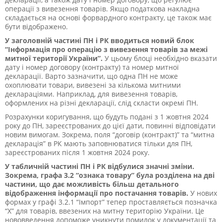
операції з вивезення товарів. Якщо податкова накладна
складається на основі форвардного контракту, це також має
бути відображено.
У заголовній частині ПН і РК вводиться новий блок
“Інформація про операцію з вивезення товарів за межі
митної території України”.
У цьому блоці необхідно вказати
дату і номер договору (контракту) та номер митної
декларації. Варто зазначити, що одна ПН не може
охоплювати товари, вивезені за кількома митними
деклараціями. Наприклад, для вивезення товарів,
оформлених на різні декларації, слід скласти окремі ПН.
Розрахунки коригування, що будуть подані з 1 жовтня 2024
року до ПН, зареєстрованих до цієї дати, повинні відповідати
новим вимогам. Зокрема, поля “договір (контракт)” та “митна
декларація” в РК мають заповнюватися тільки для ПН,
зареєстрованих після 1 жовтня 2024 року.
У табличній частині ПН і РК відбулися значні зміни.
Зокрема, графа 3.2 “ознака товару” була розділена на дві
частини, що дає можливість більш детального
відображення інформації про постачання товарів.
У нових
формах у графі 3.2.1 “Імпорт” тепер проставляється позначка
“Х” для товарів, ввезених на митну територію України. Це
нововведення допоможе уникнути помилок у документації та