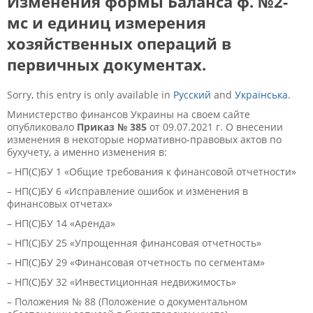
Изменения формы Баланса ф. №2-
мс и единиц измерения
хозяйственных операций в
первичных документах.
Sorry, this entry is only available in
Русский
and
Українська
.
Министерство финансов Украины на своем сайте
опубликовало
Приказ № 385
от 09.07.2021 г. О внесении
изменения в некоторые нормативно-правовых актов по
бухучету, а именно изменения в:
– НП(С)БУ 1 «Общие требования к финансовой отчетности»
– НП(С)БУ 6 «Исправление ошибок и изменения в
финансовых отчетах»
– НП(С)БУ 14 «Аренда»
– НП(С)БУ 25 «Упрощенная финансовая отчетность»
– НП(С)БУ 29 «Финансовая отчетность по сегментам»
– НП(С)БУ 32 «Инвестиционная недвижимость»
– Положения № 88 (Положение о документальном