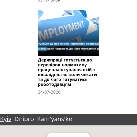
27-07-2026
Держпраці готується до
перевірок нормативу
працевлаштування осіб з
інвалідністю: коли чекати
та до чого готуватися
роботодавцям
24-07-2026
Kyiv
Dnipro
Kam'yansʹke