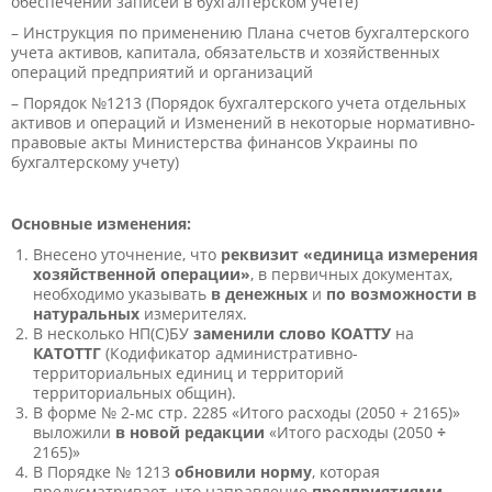
обеспечении записей в бухгалтерском учете)
– Инструкция по применению Плана счетов бухгалтерского
учета активов, капитала, обязательств и хозяйственных
операций предприятий и организаций
– Порядок №1213 (Порядок бухгалтерского учета отдельных
активов и операций и Изменений в некоторые нормативно-
правовые акты Министерства финансов Украины по
бухгалтерскому учету)
Основные изменения:
Внесено уточнение, что
реквизит «единица измерения
хозяйственной операции»
, в первичных документах,
необходимо указывать
в денежных
и
по возможности
в
натуральных
измерителях.
В несколько НП(С)БУ
заменили слово КОАТТУ
на
КАТОТТГ
(Кодификатор административно-
территориальных единиц и территорий
территориальных общин).
В форме № 2-мс стр. 2285 «Итого расходы (2050 + 2165)»
выложили
в новой редакции
«Итого расходы (2050
÷
2165)»
В Порядке № 1213
обновили норму
, которая
предусматривает, что направление
предприятиями