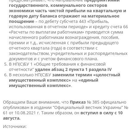
государственного, коммунального секторов
экономики
часть чистой прибыли на квартальную и
годовую дату баланса отражают на материальное
поощрение
– по дебету субсчета 443 «Прибыль,
использованная в отчетном периоде» и кредиту счета 66
«Расчеты по выплатам работникам» приводится сумма
начисленного работникам вознаграждения, пособия,
премии и т.д., исчисленная с прибыли предыдущего
отчетного квартала (года) в соответствии с
законодательством, учредительных и распорядительных
документов и с учетом финансового плана.
В НП(С)БУ 1 «Общие требования к финансовой
отчетности”
удален абзац 2 пункта 1 раздела IV
В несколько НП(С)БУ
заменили термин
«целостный
имущественный комплекс»
на
«единый
имущественный комплекс»
.
Обращаем Ваше внимание, что
Приказ
№ 385 официально
опубликован в издании “Официальный вестник Украины” №
61 от 10.08.2021 г. Таким образом, он
вступил в силу с 10
августа.
Источники: