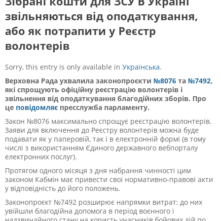
Зібрані кошти для ЗСУ В Україні
звільняються від оподаткування,
або як потрапити у Реєстр
волонтерів
Sorry, this entry is only available in
Українська
.
Верховна Рада ухвалила законопроєкти
№8076
та
№7492
,
які спрощують офіційну реєстрацію волонтерів і
звільнення від оподаткування благодійних зборів. Про
це
повідомляє
пресслужба парламенту.
Закон №8076 максимально спрощує реєстрацію волонтерів.
Заяви для включення до Реєстру волонтерів можна буде
подавати як у паперовій, так і в електронній формі (в тому
числі з використанням Єдиного державного вебпорталу
електронних послуг).
Протягом одного місяця з дня набрання чинності цим
законом Кабмін має привести свої нормативно-правові акти
у відповідність до його положень.
Законопроєкт №7492 розширює напрямки витрат: до них
увійшли благодійна допомога в період воєнного і
надзвичайного стану на користь учасників бойових дій по