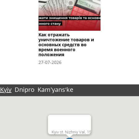
Как отражать
уничтожение товаров и
основных средств во
время военного
положения
27-07-2026
Kyiv
Dnipro
Kam'yansʹke
Kyiv st. Nizhniy Val, 15