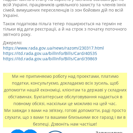
всій Україні, працівників цивільного захисту та членів їхніх
сімей, вимушених переселенців із зон бойових дій по всій
Україні.
Також податкова пільга тепер поширюється на термін не
тільки від дати реєстрації, а й на строк з початку поточного
звітного року.
Джерело:
https://www.rada.gov.ua/news/razom/230317.html
https://itd.rada.gov.ua/billInfo/Bills/Card/40535
https://itd.rada.gov.ua/billInfo/Bills/Card/39869
Ми не припиняємо роботу над проектами, платимо
податки, консультуємо, докладаємо всіх зусиль, щоб
допомогти нашій економіці, клієнтам та державі у складних
обставинах. Бухгалтерське обслуговування надається в
повному обсязі, наскільки це можливо на цей час.
Ми завжди з вами на зв’язку, готові допомогти, раді просто
слухати, що з вами та вашими близькими все гаразд і ви в
безпеці. Дзвоніть нам частіше!
Залишились