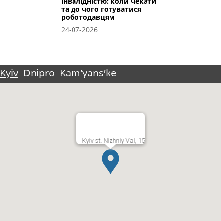
інвалідністю: коли чекати
та до чого готуватися
роботодавцям
24-07-2026
Kyiv
Dnipro
Kam'yansʹke
Kyiv st. Nizhniy Val, 15