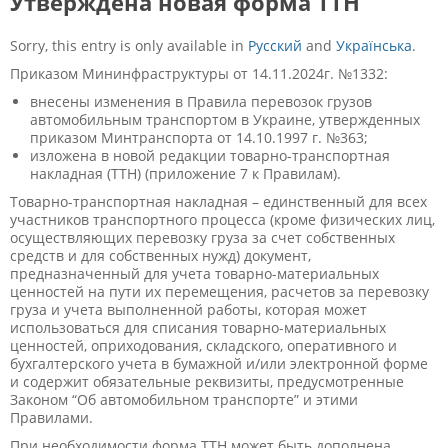
Утверждена новая форма ТТН
Sorry, this entry is only available in
Русский
and
Українська
.
Приказом Мининфраструктуры от 14.11.2024г. №1332:
внесены изменения в Правила перевозок грузов
автомобильным транспортом в Украине, утвержденных
приказом Минтранспорта от 14.10.1997 г. №363;
изложена в новой редакции товарно-транспортная
накладная (ТТН) (приложение 7 к Правилам).
Товарно-транспортная накладная – единственный для всех
участников транспортного процесса (кроме физических лиц,
осуществляющих перевозку груза за счет собственных
средств и для собственных нужд) документ,
предназначенный для учета товарно-материальных
ценностей на пути их перемещения, расчетов за перевозку
груза и учета выполненной работы, которая может
использоваться для списания товарно-материальных
ценностей, оприходования, складского, оперативного и
бухгалтерского учета в бумажной и/или электронной форме
и содержит обязательные реквизиты, предусмотренные
Законом “Об автомобильном транспорте” и этими
Правилами.
При необходимости форма ТТН может быть дополнена