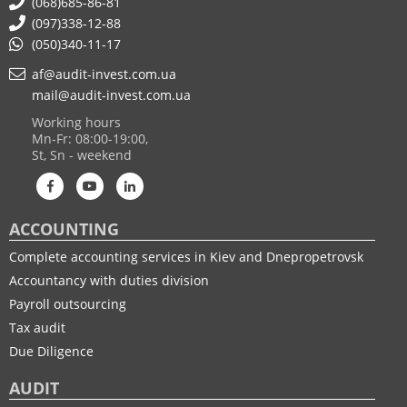
(068)685-86-81
(097)338-12-88
(050)340-11-17
af@audit-invest.com.ua
mail@audit-invest.com.ua
Working hours
Mn-Fr: 08:00-19:00,
St, Sn - weekend
ACCOUNTING
Complete accounting services in Kiev and Dnepropetrovsk
Accountancy with duties division
Payroll outsourcing
Tax audit
Due Diligence
AUDIT