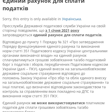
Єдиний рахунок для сплати
податків
Sorry, this entry is only available in
Українська
.
Пресслужба Державної податкової служби України на своїй
сторінці повідомляє, що
з 1 січня 2021
року
запроваджується
єдиний рахунок для сплати податків
.
Відповідно до пункту 1 Порядку № 321 «Про затвердження
Порядку функціонування єдиного рахунка та виконання
норм статті 35
1
Податкового кодексу України центральними
органами виконавчої влади» на єдиний рахунок
сплачуватимуться грошові зобов’язання та/або податковий
борг з податків і зборів, передбачених Податковим кодексом
України (далі – ПКУ), єдиний внесок на загальнообов’язкове
державне соціальне страхування відповідно до
положень Закону України «Про збір та облік єдиного внеску
на загальнообов’язкове державне соціальне страхування» та
інші платежі, що визначені відповідним законодавством та
контроль за справлянням яких покладено на ДПС та
виконання норм статті 35
1
ПКУ.
Єдиний рахунок
не може використовуватися
платником
податків для сплати грошових зобов’язань та/або
податкового боргу: