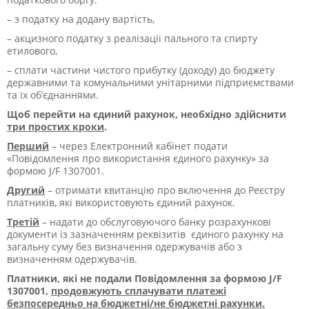
– з податку на додану вартість,
– акцизного податку з реалізації пального та спирту
етилового,
– сплати частини чистого прибутку (доходу) до бюджету
державними та комунальними унітарними підприємствами
та їх об’єднаннями.
Щоб перейти на єдиний рахунок, необхідно здійснити
три простих кроки
.
Перший
– через Електронний кабінет подати
«Повідомлення про використання єдиного рахунку» за
формою J/F 1307001.
Другий
– отримати квитанцію про включення до Реєстру
платників, які використовують єдиний рахунок.
Третій
– надати до обслуговуючого банку розрахункові
документи із зазначенням реквізитів єдиного рахунку на
загальну суму без визначення одержувачів або з
визначенням одержувачів.
Платники, які не подали Повідомлення за формою J/F
1307001,
продовжують сплачувати платежі
безпосередньо на бюджетні/не бюджетні рахунки.