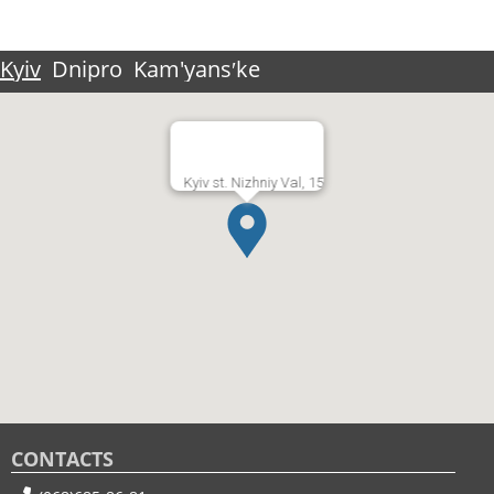
Kyiv
Dnipro
Kam'yansʹke
Kyiv st. Nizhniy Val, 15
CONTACTS