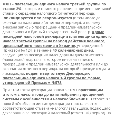
ФЛП – плательщик единого налога третьей группы по
ставке 2%,
которым принято решение о применении такой
ставки с середины налогового (отчетного) периода,
ликвидируется или реорганизуется
(в том числе до
окончания налогового (отчетного) периода), и по нему
внесена запись о прекращении предпринимательской
деятельности в Единый государственный реестр,
кроме
последней налоговой декларации плательщика единого
налога третьей группы на период действия военного,
чрезвычайного положения в Украине,
утвержденной
Приказом № 124, в течение
40 календарных дней,
следующих за последним календарным днем ​​отчетного
(налогового) квартала, в котором внесена запись о
прекращении предпринимательской деятельности или до
окончания отчетного периода, на который приходится дата
ликвидации,
подает квартальную Декларацию
плательщика единого налога 3-й группы по форме,
утвержденной Приказом №578.
При этом такая декларация заполняется
нарастающим
итогом с начала года до даты избрания упрощенной
системы с особенностями налогообложения.
В строке 8.1
поля 8 «Особые отметки» декларации проставляется
соответствующая отметка «налогоплательщика, подающего
декларацию за последний налоговый (отчетный) период, на