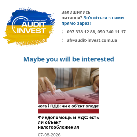
Залишились
питання?
Зв’яжіться з нами
прямо зараз!
〉
097 338 12 88, 050 340 11 17
〉
af@audit-invest.com.ua
Maybe you will be interested
Финдопомощь и НДС: есть
ли объект
налогообложения
07-08-2026