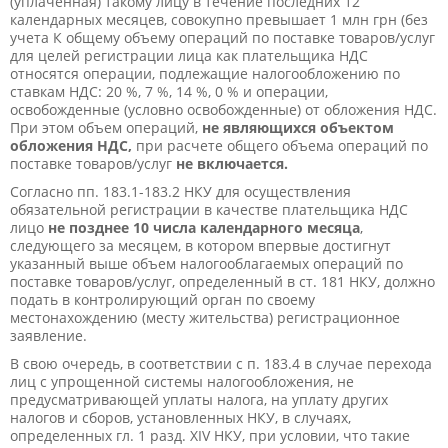
(уплаченная) такому лицу в течение последних 12
календарных месяцев, совокупно превышает 1 млн грн (без
учета К общему объему операций по поставке товаров/услуг
для целей регистрации лица как плательщика НДС
относятся операции, подлежащие налогообложению по
ставкам НДС: 20 %, 7 %, 14 %, 0 % и операции,
освобожденные (условно освобожденные) от обложения НДС.
При этом объем операций,
не являющихся объектом
обложения НДС,
при расчете общего объема операций по
поставке товаров/услуг
не включается.
Согласно пп. 183.1-183.2 НКУ для осуществления
обязательной регистрации в качестве плательщика НДС
лицо
не позднее 10 числа календарного месяца
,
следующего за месяцем, в котором впервые достигнут
указанный выше объем налогооблагаемых операций по
поставке товаров/услуг, определенный в ст. 181 НКУ, должно
подать в контролирующий орган по своему
местонахождению (месту жительства) регистрационное
заявление.
В свою очередь, в соответствии с п. 183.4 в случае перехода
лиц с упрощенной системы налогообложения, не
предусматривающей уплаты налога, на уплату других
налогов и сборов, установленных НКУ, в случаях,
определенных гл. 1 разд. XIV НКУ, при условии, что такие