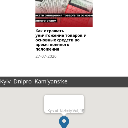
Как отражать
уничтожение товаров и
основных средств во
время военного
положения
27-07-2026
Kyiv
Dnipro
Kam'yansʹke
Kyiv st. Nizhniy Val, 15