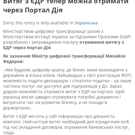
Витяг з ЄДР тепер можна отримати
через Портал Дія
Sorry, this entry is only available in
Українська
.
Міністерством цифрової трансформації разом з
Міністерством юстиції України за підтримки Програми EGAP,
розроблено і запроваджено послугу
отримання витягу з
ЄДР через портал Дія
.
Як зазначив Міністр цифрової трансформації Михайло
Федоров:
«Ми будуємо цифрову країну, де бізнес може взаємодіяти з
державою в кілька кліків. Найшвидша у світі реєстрація ФОП,
можливість подати декларацію і сплатити податки – це лише
частина послуг, які доступні для підприємців у Дії. Зараз
додали можливість отримати витяг з ЄДР на порталі. Щоб
українці могли швидко отримувати потрібні документи і
витрачати час на розвиток бізнесу, а не походи в
держоргани».
Витяг з ЄДР містить у собі інформацію про діяльність
компанії. Найчастіше витяг необхідний для юридичних осіб
під час укладання договорів, отримання банківських послуг,
тощо.