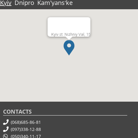
Kyiv
Dnipro
Kam'yansʹke
Kyiv st. Nizhniy Val, 15
CONTACTS
(068)685-86-81
(097)338-12-88
(050)340-11-17