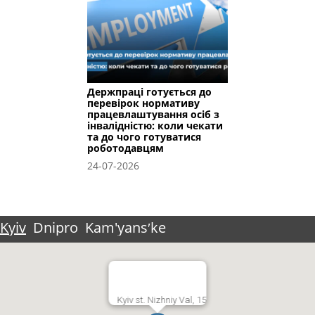
Держпраці готується до
перевірок нормативу
працевлаштування осіб з
інвалідністю: коли чекати
та до чого готуватися
роботодавцям
24-07-2026
Kyiv
Dnipro
Kam'yansʹke
Kyiv st. Nizhniy Val, 15