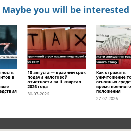
Maybe you will be interested
пность
10 августа — крайний срок
Как отражать
нтов в
подачи налоговой
уничтожение т
отчетности за II квартал
основных средс
овые
2026 года
время военного
едствия
положения
30-07-2026
27-07-2026