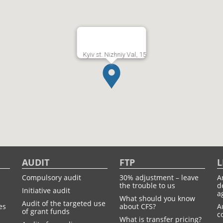
Kyiv st. Nizhniy Val, 15
AUDIT
FTP
L
Compulsory audit
30% adjustment – leave
A
the trouble to us
d
Initiative audit
a
What should you know
Audit of the targeted use
es
about CFS?
A
of grant funds
c
What is transfer pricing?