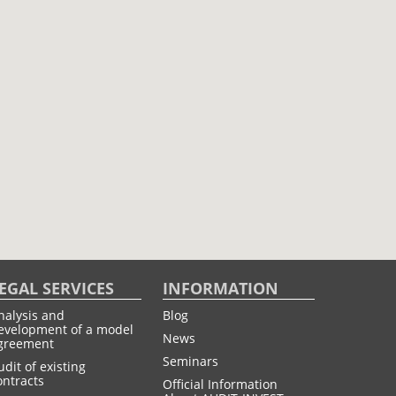
EGAL SERVICES
INFORMATION
nalysis and
Blog
evelopment of a model
News
greement
Seminars
udit of existing
ontracts
Official Information