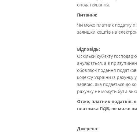
оподаткування.
Питання:
Чи може платник податку пі
залишки коштів на електро
Відповідь:
Оскільки суб’єкту господар
анулюється, а є призупинено
обов’язок подання податково
кодексу України (з рахунку
заявою, яка подається до к
рахунку не можуть бути вик
Отже, платник податків, 
платника ПДВ, не може в
Джерело: