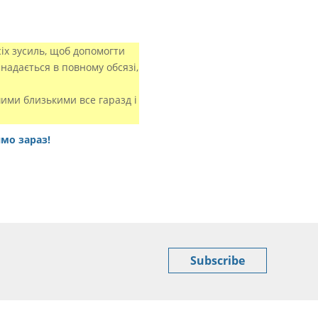
іх зусиль, щоб допомогти
надається в повному обсязі,
шими близькими все гаразд і
ямо зараз!
Subscribe