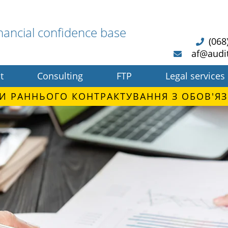
nancial confidence base
(068
af@audi
t
Consulting
FTP
Legal services
И РАННЬОГО КОНТРАКТУВАННЯ З ОБОВ'ЯЗ