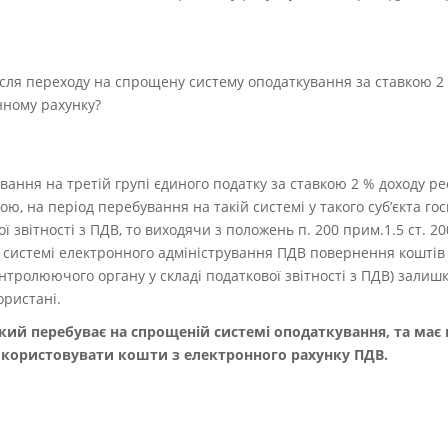
сля переходу на спрощену систему оподаткування за ставкою 2
нному рахунку?
ювання на третій групі єдиного податку за ставкою 2 % доходу р
ю, на період перебування на такій системі у такого суб’єкта г
ї звітності з ПДВ, то виходячи з положень п. 200 прим.1.5 ст. 2
 у системі електронного адміністрування ПДВ повернення коштів
онтролюючого органу у складі податкової звітності з ПДВ) зали
ористані.
який перебуває на спрощеній системі оподаткування, та має
икористовувати кошти з електронного рахунку ПДВ.