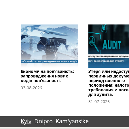
Економічна пов’язаність:
Утеря или недосту
запровадження нових
первичных докуме
кодів пов’язаності.
период военного
положения: налог
03-08-2026
требования и посл
для аудита.
31-07-2026
Kyiv
Dnipro
Kam'yansʹke