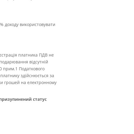
 % доходу використовувати
еєстрація платника ПДВ не
осподарювання відсутній
00 прим.1 Податкового
 платнику здійснюється за
шки грошей на електронному
 призупинений статус