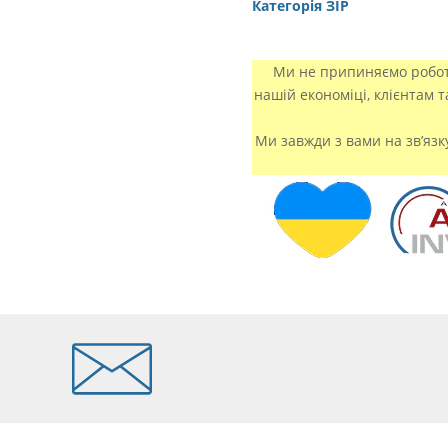
Категорія ЗІР
Ми не припиняємо роботу
нашій економіці, клієнтам 
Ми завжди з вами на зв’язк