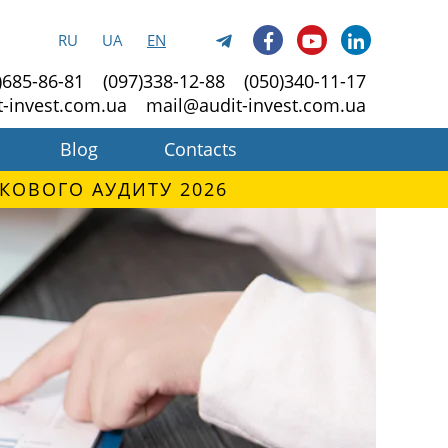
RU
UA
EN
)685-86-81
(097)338-12-88
(050)340-11-17
t-invest.com.ua
mail@audit-invest.com.ua
Blog
Contacts
КОВОГО АУДИТУ 2026