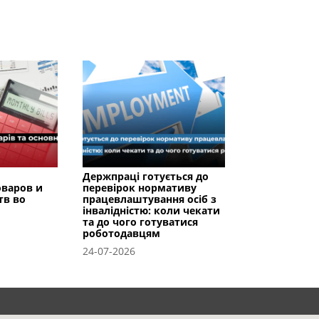
Держпраці готується до
оваров и
перевірок нормативу
тв во
працевлаштування осіб з
інвалідністю: коли чекати
та до чого готуватися
роботодавцям
24-07-2026