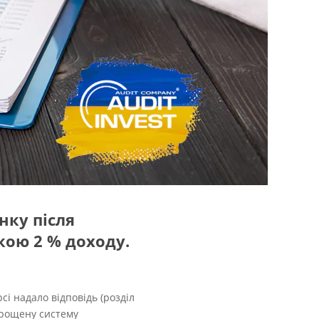
нку після
кою 2 % доходу.
і надало відповідь (розділ
прощену систему