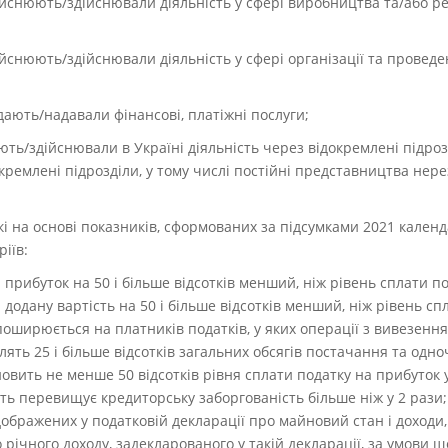
дійснюють/здійснювали діяльність у сфері виробництва та/або ре
дійснюють/здійснювали діяльність у сфері організації та проведе
адають/надавали фінансові, платіжні послуги;
ють/здійснювали в Україні діяльність через відокремлені підрозд
кремлені підрозділи, у тому числі постійні представництва нере
які на основі показників, сформованих за підсумками 2021 кален
іїв:
 прибуток на 50 і більше відсотків менший, ніж рівень сплати под
 додану вартість на 50 і більше відсотків менший, ніж рівень сп
 поширюється на платників податків, у яких операції з вивезення
лять 25 і більше відсотків загальних обсягів постачання та одн
овить не менше 50 відсотків рівня сплати податку на прибуток у 
ть перевищує кредиторську заборгованість більше ніж у 2 рази;
дображених у податковій декларації про майновий стан і доходи,
о річного доходу, задекларованого у такій декларації, за умови 