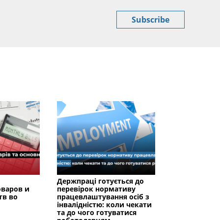
Subscribe
Держпраці готується до
оваров и
перевірок нормативу
тв во
працевлаштування осіб з
інвалідністю: коли чекати
та до чого готуватися