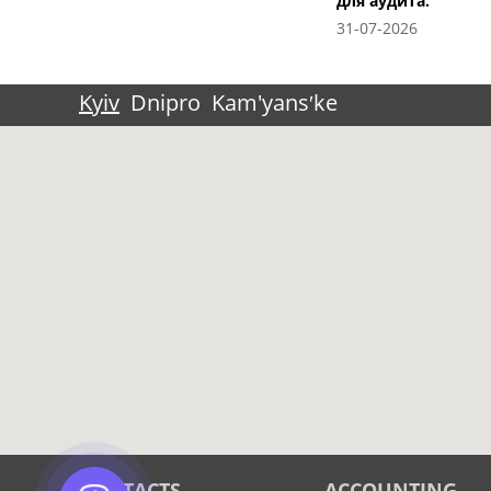
для аудита.
31-07-2026
Kyiv
Dnipro
Kam'yansʹke
CONTACTS
ACCOUNTING