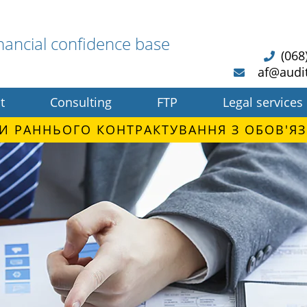
nancial confidence base
(068
af@audi
t
Consulting
FTP
Legal services
И РАННЬОГО КОНТРАКТУВАННЯ З ОБОВ'ЯЗ