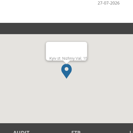
27-07-2026
Kyiv st. Nizhniy Val, 15
AUDIT
FTP
L