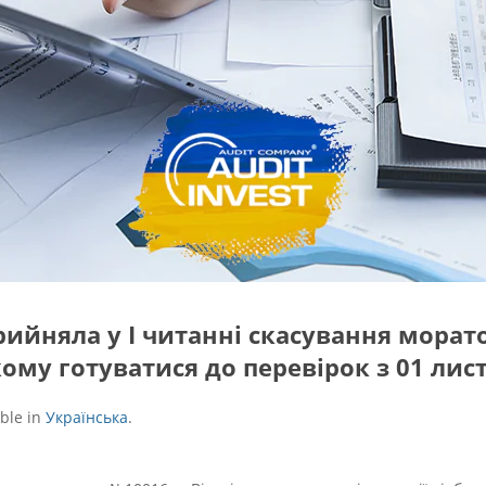
рийняла у І читанні скасування морат
кому готуватися до перевірок з 01 лис
able in
Українська
.