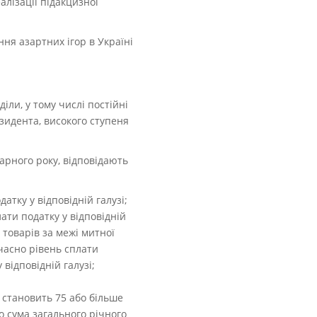
алізації підакцизної
ння азартних ігор в Україні
іли, у тому числі постійні
зидента, високого ступеня
дарного року, відповідають
атку у відповідній галузі;
лати податку у відповідній
 товарів за межі митної
очасно рівень сплати
відповідній галузі;
 становить 75 або більше
що сума загального річного