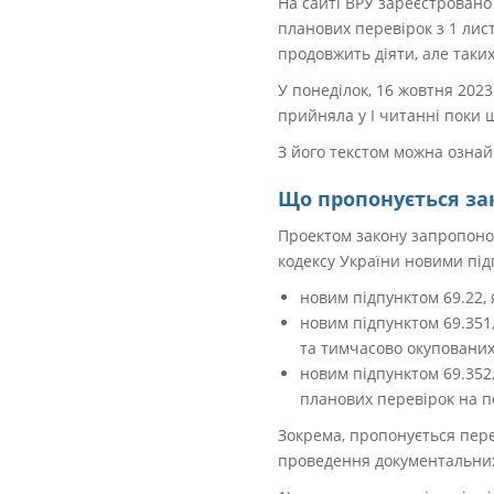
На сайті ВРУ зареєстровано
планових перевірок з 1 лист
продовжить діяти, але таких
У понеділок, 16 жовтня 2023
прийняла у I читанні поки 
З його текстом можна ознай
Що пропонується за
Проектом закону запропонов
кодексу України новими під
новим підпунктом 69.22,
новим підпунктом 69.351,
та тимчасово окупованих
новим підпунктом 69.35
планових перевірок на пе
Зокрема, пропонується пере
проведення документальних