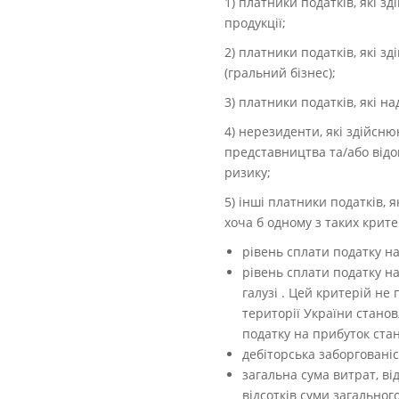
1) платники податків, які з
продукції;
2) платники податків, які з
(гральний бізнес);
3) платники податків, які н
4) нерезиденти, які здійсню
представництва та/або відо
ризику;
5) інші платники податків, 
хоча б одному з таких критер
рівень сплати податку на
рівень сплати податку на
галузі . Цей критерій не
території України станов
податку на прибуток стан
дебіторська заборгованіс
загальна сума витрат, ві
відсотків суми загальног