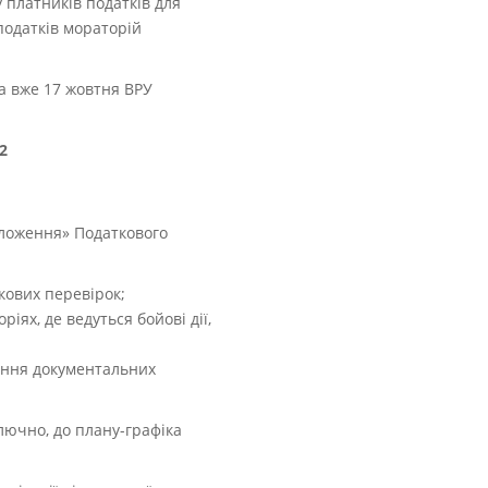
 платників податків для
податків мораторій
 а вже 17 жовтня ВРУ
32
оложення» Податкового
кових перевірок;
ях, де ведуться бойові дії,
ення документальних
лючно, до плану-графіка