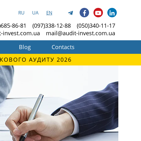
RU
UA
EN
)685-86-81
(097)338-12-88
(050)340-11-17
t-invest.com.ua
mail@audit-invest.com.ua
Blog
Contacts
КОВОГО АУДИТУ 2026