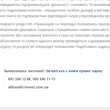
ровадження підприємницької діяльності, становить 10 мільйонів
ата податковим агентом – юридичною особою доходів у вигляді з
ої плати по підприємствах відповідної галузі у відповідному рег
повнити розділ VIII «Прикінцеві та перехідні положення» Закону
обов’язкове державне соціальне страхування» новим пунктом 9-2
пинення або скасування воєнного стану на території України д
обчислення та сплати єдиного внеску проводяться з урахуванн
озділу 10 розділу XX «Перехідні положення» Податкового кодекс
Залишились питання?
Зв’яжіться з нами прямо зараз!
〉
097 338 12 88, 050 340 11 17
〉
af@audit-invest.com.ua