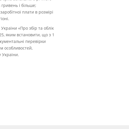
 гривень і більше;
аробітної плати в розмірі
іоні.
 України «Про збір та облік
5, яким встановити, що з 1
окументальні перевірки
ям особливостей,
у України.