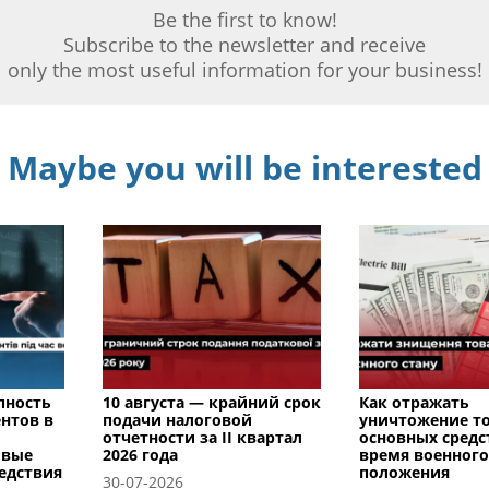
Be the first to know!
Subscribe to the newsletter and receive
only the most useful information for your business!
Maybe you will be interested
пность
10 августа — крайний срок
Как отражать
нтов в
подачи налоговой
уничтожение т
отчетности за II квартал
основных средс
овые
2026 года
время военного
едствия
положения
30-07-2026