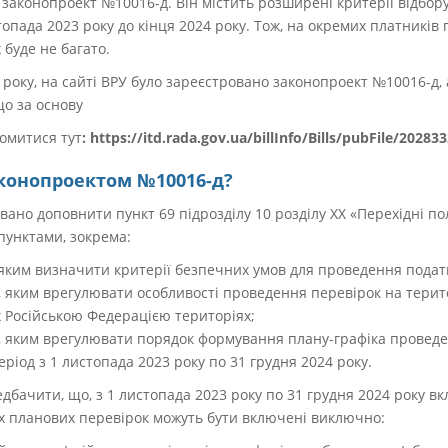
 законопроект №10016-д. Він містить розширені критерії відбору
опада 2023 року до кінця 2024 року. Тож, на окремих платників 
 буде не багато.
 року, на сайті ВРУ було зареєстровано законопроект №10016-д,
що за основу
омитися тут
: https://itd.rada.gov.ua/billInfo/Bills/pubFile/20283
конопроектом №10016-д?
ано доповнити пункт 69 підрозділу 10 розділу ХХ «Перехідні п
пунктами, зокрема:
 яким визначити критерії безпечних умов для проведення подат
 яким врегулювати особливості проведення перевірок на територі
 Російською Федерацією територіях;
2, яким врегулювати порядок формування плану-графіка провед
ріод з 1 листопада 2023 року по 31 грудня 2024 року.
дбачити, що, з 1 листопада 2023 року по 31 грудня 2024 року вк
 планових перевірок можуть бути включені виключно: