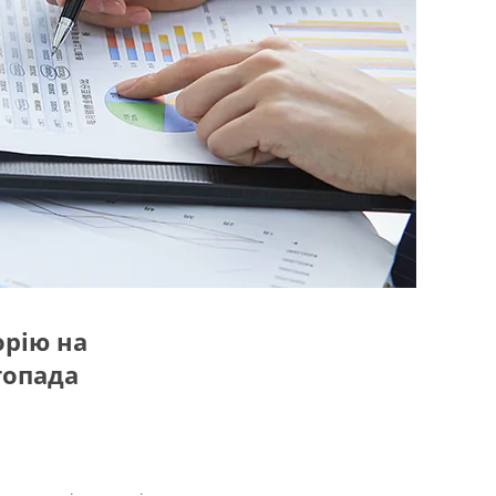
орію на
топада