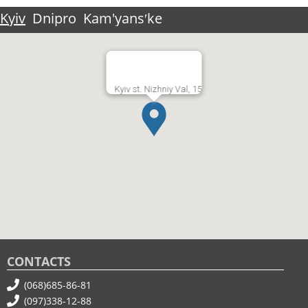
Kyiv
Dnipro
Kam'yansʹke
Kyiv st. Nizhniy Val, 15
CONTACTS
(068)685-86-81
(097)338-12-88