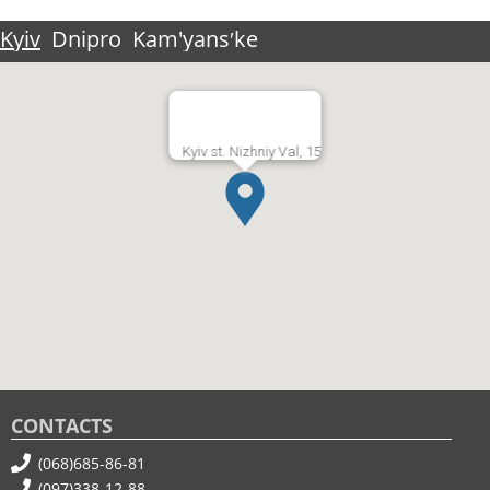
Kyiv
Dnipro
Kam'yansʹke
Kyiv st. Nizhniy Val, 15
CONTACTS
(068)685-86-81
(097)338-12-88