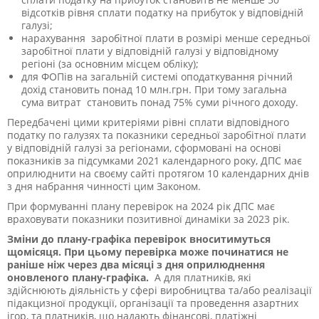
відсотків рівня сплати податку на прибуток у відповідній
галузі;
нарахування заробітної плати в розмірі менше середньої
заробітної плати у відповідній галузі у відповідному
регіоні (за основним місцем обліку);
для ФОПів на загальній системі оподаткування річний
дохід становить понад 10 млн.грн. При тому загальна
сума витрат становить понад 75% суми річного доходу.
Передбачені цими критеріями рівні сплати відповідного
податку по галузях та показники середньої заробітної плати
у відповідній галузі за регіонами, сформовані на основі
показників за підсумками 2021 календарного року, ДПС має
оприлюднити на своєму сайті протягом 10 календарних днів
з дня набрання чинності цим Законом.
При формуванні плану перевірок на 2024 рік ДПС має
враховувати показники позитивної динаміки за 2023 рік.
Зміни до плану-графіка перевірок вноситимуться
щомісяця. При цьому перевірка може починатися не
раніше ніж через два місяці з дня оприлюднення
оновленого плану-графіка.
А для
платників, які
здійснюють діяльність у сфері виробництва та/або реалізації
підакцизної продукції, організації та проведення азартних
ігор, та платників, що надають фінансові, платіжні