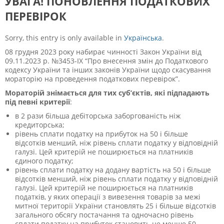
УВАГА! ПОНОВЛЕННЯ ПОДАТКОВИХ
ПЕРЕВІРОК
Sorry, this entry is only available in
Українська
.
08 грудня 2023 року набирає чинності Закон України від
09.11.2023 р. №3453-IX “Про внесення змін до Податкового
кодексу України та інших законів України щодо скасування
мораторію на проведення податкових перевірок”.
Мораторій знімається для тих суб’єктів, які підпадають
під певні критерії
:
в 2 рази більша дебіторська заборгованість ніж
кредиторська;
рівень сплати податку на прибуток на 50 і більше
відсотків менший, ніж рівень сплати податку у відповідній
галузі. Цей критерій не поширюється на платників
єдиного податку;
рівень сплати податку на додану вартість на 50 і більше
відсотків менший, ніж рівень сплати податку у відповідній
галузі. Цей критерій не поширюється на платників
податків, у яких операції з вивезення товарів за межі
митної території України становлять 25 і більше відсотків
загального обсягу постачання та одночасно рівень
сплати податку на прибуток становить не менше 50