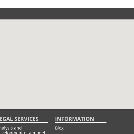
EGAL SERVICES
INFORMATION
nalysis and
Blog
evelopment of a model