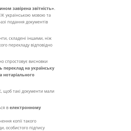
ном завірена звітність
»
.
КІК українською мовою та
разі подання документів
ти, складені іншими, ніж
кого перекладу відповідно
чно спростовує висновки
 переклад на українську
та нотаріального
К, щоб такі документи мали
ься в
електронному
ення копії такого
и, особистого підпису