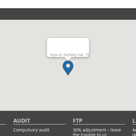
Kyiv st. Nizhniy Val, 15
AUDIT
FTP
L
Compulsory audit
30% adjustment – leave
A
the trouble to us
d