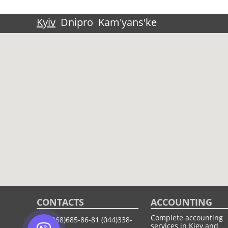
Kyiv
Dnipro
Kam'yansʹke
CONTACTS
ACCOUNTING
Complete accounting
(068)685-86-81
(044)338-
services in Kiev and