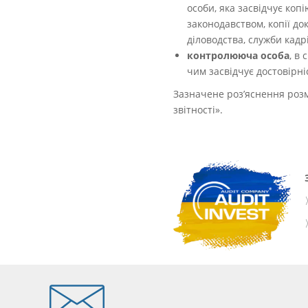
особи, яка засвідчує копі
законодавством, копії до
діловодства, служби кадр
контролююча особа
, в
чим засвідчує достовірні
Зазначене роз’яснення розм
звітності».