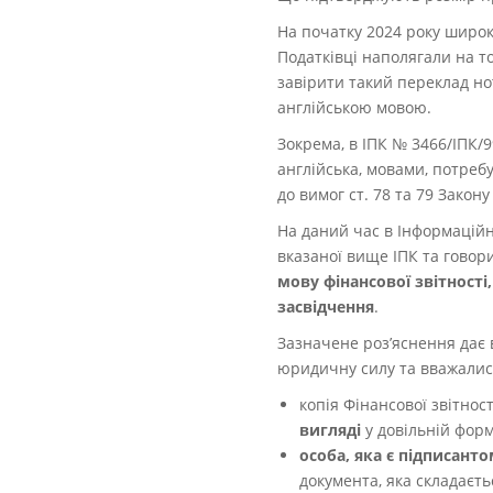
На початку 2024 року широк
Податківці наполягали на т
завірити такий переклад но
англійською мовою.
Зокрема, в
ІПК № 3466/ІПК/9
англійська, мовами, потреб
до вимог ст. 78 та 79 Закон
На даний час в Інформаційн
вказаної вище ІПК та говор
мову фінансової звітності
засвідчення
.
Зазначене роз’яснення дає в
юридичну силу та вважали
копія Фінансової звітнос
вигляді
у довільній форм
особа, яка є підписант
документа, яка складаєтьс