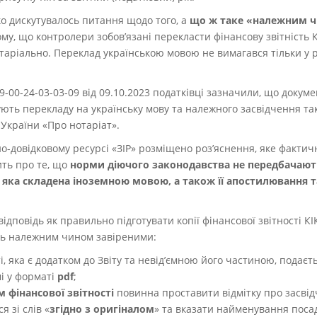
о дискутувалось питання щодо того, а
що ж таке «
належним чи
ому, що контролери зобов’язані перекласти фінансову звітність 
таріально. Переклад українською мовою не вимагався тільки у 
9-00-24-03-03-09 від 09.10.2023
податківці зазначили, що докумен
ують перекладу на українську мову та належного засвідчення та
у України «Про нотаріат».
о-довідковому ресурсі «ЗІР» розміщено роз’яснення, яке факти
ить про те, що
норми діючого законодавства не передбачають
, яка складена іноземною мовою, а також її апостилювання 
ідповідь як правильно підготувати копії фінансової звітності КІ
сь належним чином завіреними:
ті, яка є додатком до Звіту та невід’ємною його частиною, подаєт
і у форматі
pdf
;
ом
фінансової звітності
повинна проставити відмітку про засвідч
я зі слів «
згідно з оригіналом
» та вказати найменування посад