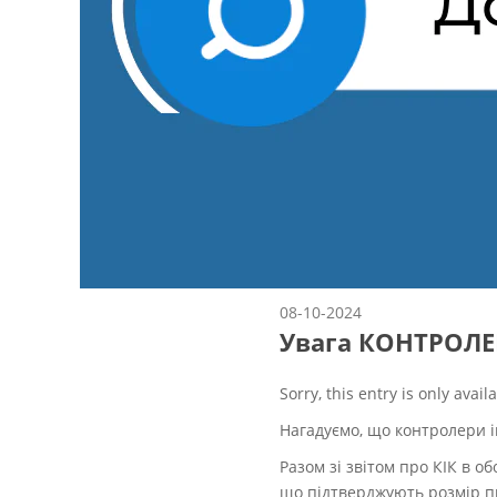
08-10-2024
Увага КОНТРОЛЕР
Sorry, this entry is only avail
Нагадуємо, що контролери і
Разом зі звітом про КІК в о
що підтверджують розмір при