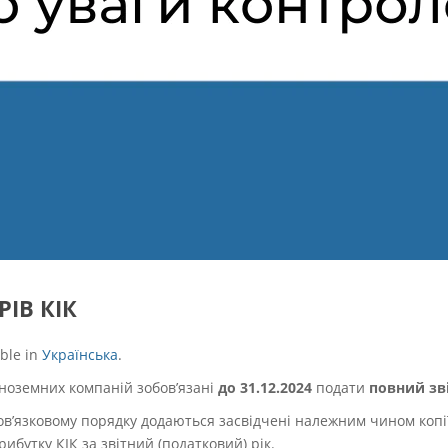
ІВ КІК
able in
Українська
.
ноземних компаній зобов’язані
до 31.12.2024
подати
повний зві
бов’язковому порядку додаються засвідчені належним чином копії 
бутку КІК за звітний (податковий) рік.