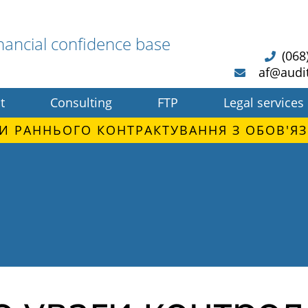
nancial confidence base
(068
af@audi
t
Consulting
FTP
Legal services
И РАННЬОГО КОНТРАКТУВАННЯ З ОБОВ'ЯЗ