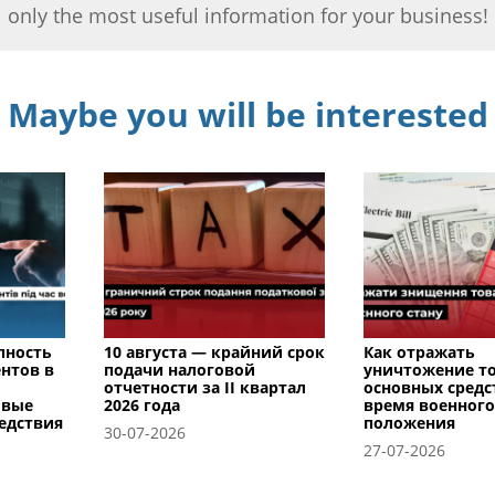
only the most useful information for your business!
Maybe you will be interested
пность
10 августа — крайний срок
Как отражать
нтов в
подачи налоговой
уничтожение т
отчетности за II квартал
основных средс
овые
2026 года
время военного
едствия
положения
30-07-2026
27-07-2026