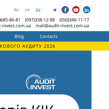
RU
UA
EN
)685-86-81
(097)338-12-88
(050)340-11-17
t-invest.com.ua
mail@audit-invest.com.ua
Blog
Contacts
КОВОГО АУДИТУ 2026