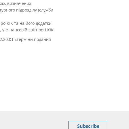
дках, визначених
турного підрозділу (служби
ро КІК та на його додатки,
у фінансовій звітності КІК.
02.20.01 «терміни подання
Subscribe