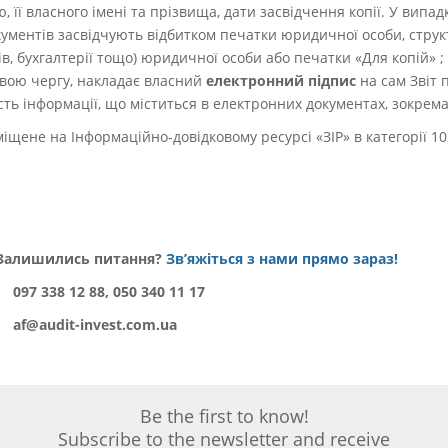
ю, її власного імені та прізвища, дати засвідчення копії. У випа
кументів засвідчують відбитком печатки юридичної особи, струк
ів, бухгалтерії тощо) юридичної особи або печатки «Для копій» ;
 свою чергу, накладає власний
електронний підпис
на сам Звіт п
сть інформації, що міститься в електронних документах, зокрема, 
іщене на Інформаційно-довідковому ресурсі «ЗІР» в категорії 1
Залишились питання?
Зв’яжіться з нами прямо зараз!
〉
097 338 12 88, 050 340 11 17
〉
af@audit-invest.com.ua
Be the first to know!
Subscribe to the newsletter and receive