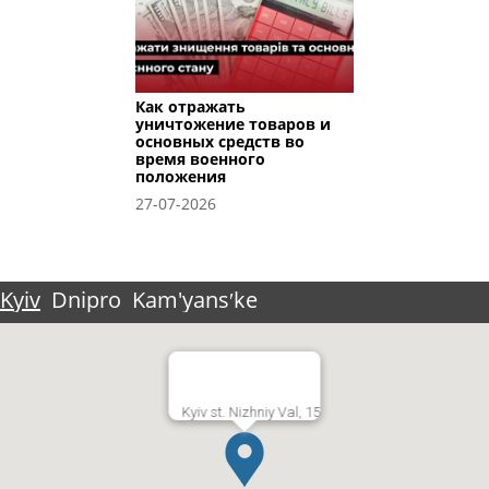
Как отражать
уничтожение товаров и
основных средств во
время военного
положения
27-07-2026
Kyiv
Dnipro
Kam'yansʹke
Kyiv st. Nizhniy Val, 15