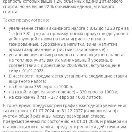
крепость которых выше 1,2% объемных единиц этилового
спирта, но не выше 22 % объемных единиц этилового
спирта.
Также предусмотрено:
увеличение ставки акцизного налога с 8,42 до 12,23 грн за
1 л (на 3,81 грн) для промежуточных продуктов (до уровня
действующей ставки на вина игристые и вина
газированные, сброженные напитки, вина (напитки)
ароматизированные игристые (газированные) );
установление новых размеров ставок акцизного налога
на топливо, учитывая их минимальный уровень, в
соответствии с Директивой 2003/96/ЕС, вступающей в
силу с 01.01.2028.
В частности, предлагается установить следующие ставки
акцизного налога:
на бензины 359 евро за 1000 л;
на газойли (дизельное горючее) – 330 евро за 1000 л;
на сжиженный газ – 277 евро за 1000 литров.
В то же время предусмотрен график ежегодного увеличения
таких ставок с 01.07.2024 по 31.12.2027 (включительно) с
учетом общей разницы между размерами ставок,
предусмотренных по состоянию на 01.01.2028, и размерами
ставок акцизного налога, предусмотренными действующим
законодательством. Предусмотрено также уточнение