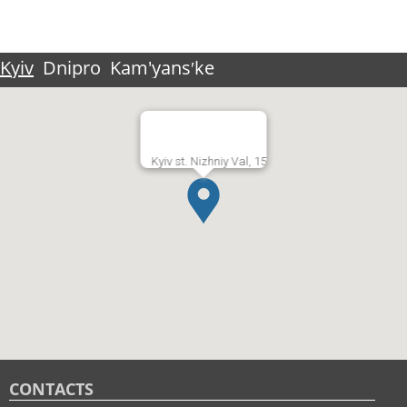
Kyiv
Dnipro
Kam'yansʹke
Kyiv st. Nizhniy Val, 15
CONTACTS