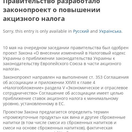
Правительство разработало
законопроект о повышении
акцизного налога
Sorry, this entry is only available in
Русский
and
Українська
.
10 мая на очередном заседании правительства был одобрен
проект Закона «О внесении изменений в Налоговый кодекс
Украины о приближении законодательства Украины к
законодательству Европейского Союза в части акцизного
налога».
Законопроект направлен на выполнение ст. 353 Соглашения
об ассоциации и приложении XXVIII к главе 4
«Налогообложение» раздела V «Экономическое и отраслевое
сотрудничество» Соглашение об ассоциации имеет целью
приближение ставок акцизного налога к минимальному
уровню, установленному в ЕС.
Проектом Закона предлагается определить термин
«промежуточные продукты» как вина и другие сброженные
напитки (в том числе смеси из сброженных напитков и
смеси на основе сброженных напитков), фактическая