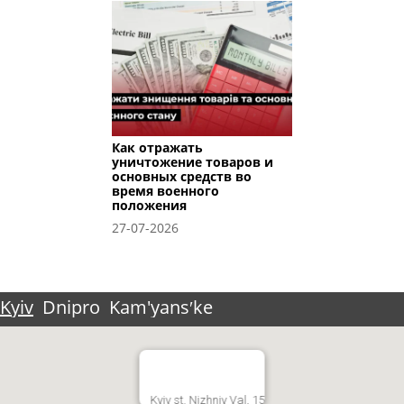
Как отражать
уничтожение товаров и
основных средств во
время военного
положения
27-07-2026
Kyiv
Dnipro
Kam'yansʹke
Kyiv st. Nizhniy Val, 15