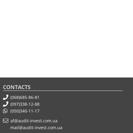
CONTACTS
(068)685-86-81
(097)338-12-88
(050)340-11-17
af@audit-invest.com.ua
mail@audit-invest.com.ua