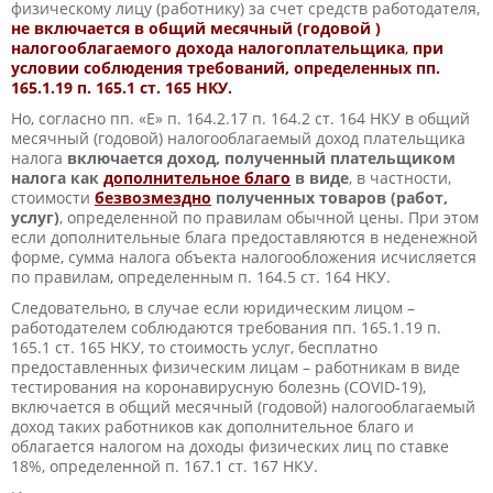
физическому лицу (работнику) за счет средств работодателя,
не включается
в общий месячный (годовой )
налогооблагаемого дохода налогоплательщика
,
при
условии соблюдения требований, определенных пп.
165.1.19 п. 165.1 ст. 165 НКУ.
Но, согласно пп. «Е» п. 164.2.17 п. 164.2 ст. 164 НКУ в общий
месячный (годовой) налогооблагаемый доход плательщика
налога
включается доход, полученный плательщиком
налога как
дополнительное благо
в виде
, в частности,
стоимости
безвозмездно
полученных товаров (работ,
услуг)
, определенной по правилам обычной цены. При этом
если дополнительные блага предоставляются в неденежной
форме, сумма налога объекта налогообложения исчисляется
по правилам, определенным п. 164.5 ст. 164 НКУ.
Следовательно, в случае если юридическим лицом –
работодателем соблюдаются требования пп. 165.1.19 п.
165.1 ст. 165 НКУ, то стоимость услуг, бесплатно
предоставленных физическим лицам – работникам в виде
тестирования на коронавирусную болезнь (COVID-19),
включается в общий месячный (годовой) налогооблагаемый
доход таких работников как дополнительное благо и
облагается налогом на доходы физических лиц по ставке
18%, определенной п. 167.1 ст. 167 НКУ.