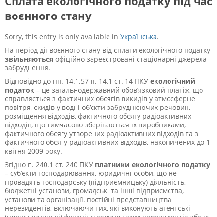
Сплата екологічного податку під час
воєнного стану
Sorry, this entry is only available in
Українська
.
На період дії воєнного стану від сплати екологічного податку
звільняються
офіційно зареєстровані стаціонарні джерела
забруднення.
Відповідно до пп. 14.1.57 п. 14.1 ст. 14 ПКУ
екологічний
податок
– це загальнодержавний обов’язковий платіж, що
справляється з фактичних обсягів викидів у атмосферне
повітря, скидів у водні об’єкти забруднюючих речовин,
розміщення відходів, фактичного обсягу радіоактивних
відходів, що тимчасово зберігаються їх виробниками,
фактичного обсягу утворених радіоактивних відходів та з
фактичного обсягу радіоактивних відходів, накопичених до 1
квітня 2009 року.
Згідно п. 240.1 ст. 240 ПКУ
платники екологічного податку
– суб’єкти господарювання, юридичні особи, що не
провадять господарську (підприємницьку) діяльність,
бюджетні установи, громадські та інші підприємства,
установи та організації, постійні представництва
нерезидентів, включаючи тих, які виконують агентські
(представницькі) функції стосовно таких нерезидентів або їх