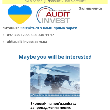
ви в безпеці. Дзвоніть нам частіше!
Залишились
питання?
Зв’яжіться з нами прямо зараз!
〉
097 338 12 88, 050 340 11 17
〉
af@audit-invest.com.ua
Maybe you will be interested
Економічна пов’язаність:
запровадження нових