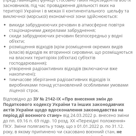
засновників, під час провадження діяльності яких на
території України і в межах її континентального шельфу та
виключної (морської) економічної зони здійснюються:
викиди забруднюючих речовин в атмосферне повітря
стаціонарними джерелами забруднення;
скиди забруднюючих речовин безпосередньо у водні
об’єкти;
розміщення відходів (крім розміщення окремих видів
(класів) відходів як вторинної сировини, що розміщуються
на власних територіях (об’єктах) суб’єктів
господарювання);
утворення радіоактивних відходів (включаючи вже
накопичені);
тимчасове зберігання радіоактивних відходів їх
виробниками понад установлений особливими умовами
ліцензії строк.
Відповідно до
ЗУ № 2142-ІХ «Про внесення змін до
Податкового кодексу України та інших законодавчих
актів України щодо вдосконалення законодавства на
період дії воєнного стану»
від 24.03.2022 р. внесено зміни
до пп. 69.16 п. 69 підр. 10 розд. ХХ «Перехідні положення»
ПКУ. Зміни полягають у тому, що з 01.01.2022 р. по 31.12.
року, в якому припинено чи скасовано воєнний стан,
не