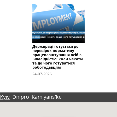
Держпраці готується до
перевірок нормативу
працевлаштування осіб з
інвалідністю: коли чекати
та до чого готуватися
роботодавцям
24-07-2026
Kyiv
Dnipro
Kam'yansʹke