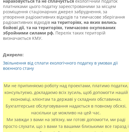
нараховується та не сплачується
екологічний податок
платниками цього податку зареєстрованими за місцем
розміщення стаціонарних джерел забруднення, за
утворення радіоактивних відходів та тимчасове зберігання
радіоактивних відходів
на територіях, на яких велись
бойові дії, та на територіях, тимчасово окупованих
збройними силами рф.
Перелік таких територій
визначається КМУ.
Джерело:
Звільнення від сплати екологічного податку в умовах дії
воєнного стану
Ми не припиняємо роботу над проектами, платимо податки,
консультуємо, докладаємо всіх зусиль, щоб допомогти нашій
економіці, клієнтам та державі у складних обставинах.
Бухгалтерське обслуговування надається в повному обсязі,
наскільки це можливо на цей час.
Ми завжди з вами на зв’язку, ми готові допомогти, ми раді
просто слухати, що з вами та вашими близькими все гаразд і