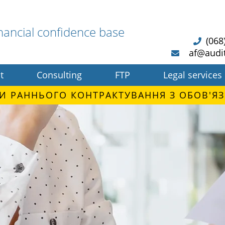
nancial confidence base
(068
af@audi
t
Consulting
FTP
Legal services
И РАННЬОГО КОНТРАКТУВАННЯ З ОБОВ'ЯЗ