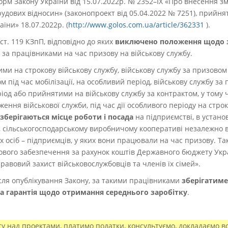
рм Закону України від 15.07.2022р. № 2352–IX «Про внесення зм
удових відносин» (законопроект від 05.04.2022 № 7251), прийнят
аїни» 18.07.2022р. (
http://www.golos.com.ua/article/362331
).
 ст. 119 КЗпП
, відповідно до яких
виключено положення щодо 
 за працівниками на час призову на військову службу.
и на строкову військову службу, військову службу за призовом 
м під час мобілізації, на особливий період, військову службу за 
ріод або прийнятими на військову службу за контрактом, у тому
ення військової служби, під час дії особливого періоду на строк
зберігаються місце роботи і посада
на підприємстві, в установі
, сільськогосподарському виробничому кооперативі незалежно в
их осіб – підприємців, у яких вони працювали на час призову. Т
вого забезпечення за рахунок коштів Державного бюджету Укра
равовий захист військовослужбовців та членів їх сімей»
.
сля опублікування Закону, за такими працівниками
зберігатиме
на гарантія щодо отримання середнього заробітку
.
 над проектами, платимо податки, консультуємо, докладаємо вс