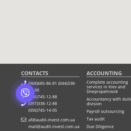
CONTACTS
ACCOUNTING
Complete accounting
(068)685-86-81
(044)338-
services in Kiev and
12-88
Dnepropetrovsk
(056)745-12-88
Accountancy with duti
(097)338-12-88
division
(056)745-14-05
Payroll outsourcing
Tax audit
af@audit-invest.com.ua
mail@audit-invest.com.ua
Due Diligence