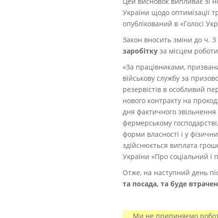
Цей висновок випливає зі но
України щодо оптимізації тр
опублікований в «Голосі Укр
Закон
вносить зміни до
ч. 3
заробітку
за місцем роботи
«
За працівниками, призваним
військову службу за призово
резервістів в особливий пе
нового контракту на проходж
дня фактичного звільнення
фермерському господарстві
форми власності і у фізичн
здійснюється виплата грошо
України «Про соціальний і п
Отже, на наступний день пі
та посада, та буде втраче
Ми не припиняємо роботу