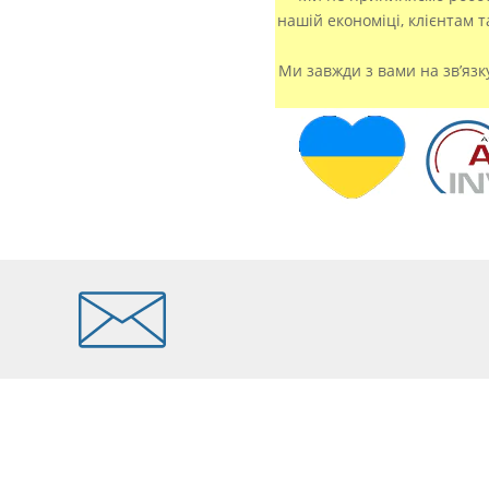
нашій економіці, клієнтам 
Ми завжди з вами на зв’язк