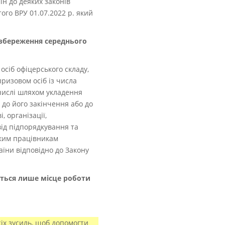
ін до деяких законів
ого ВРУ 01.07.2022 р. який
збереження середнього
осіб офіцерського складу,
призовом осіб із числа
 числі шляхом укладення
 до його закінчення або до
, організації,
ід підпорядкування та
аким працівникам
їни відповідно до Закону
ться лише місце роботи
іх зусиль, щоб допомогти