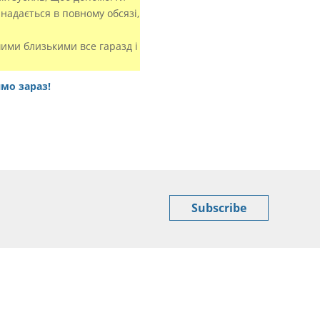
надається в повному обсязі,
шими близькими все гаразд і
ямо зараз!
Subscribe