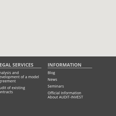
EGAL SERVICES
INFORMATION
nalysis and
Blog
evelopment of a model
News
greement
Seminars
udit of existing
ontracts
Official Information
About AUDIT-INVEST