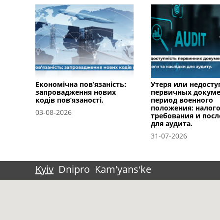
Економічна пов’язаність:
Утеря или недосту
запровадження нових
первичных докуме
кодів пов’язаності.
период военного
положения: налог
03-08-2026
требования и посл
для аудита.
31-07-2026
Kyiv
Dnipro
Kam'yansʹke