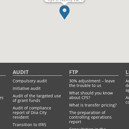
AUDIT
FTP
L
Compulsory audit
30% adjustment – leave
A
the trouble to us
d
Initiative audit
a
What should you know
Audit of the targeted use
es
about CFS?
A
of grant funds
c
What is transfer pricing?
Audit of compliance
report of Diia City
The preparation of
resident
controlling operations
report
Transition to IFRS