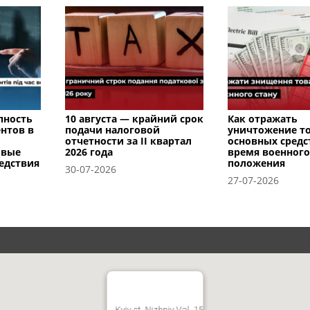
пность
10 августа — крайний срок
Как отражать
нтов в
подачи налоговой
уничтожение т
отчетности за II квартал
основных средс
овые
2026 года
время военного
едствия
положения
30-07-2026
27-07-2026
Kyiv st. Nizhniy Val, 15