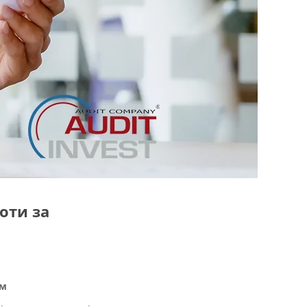
оти за
ам