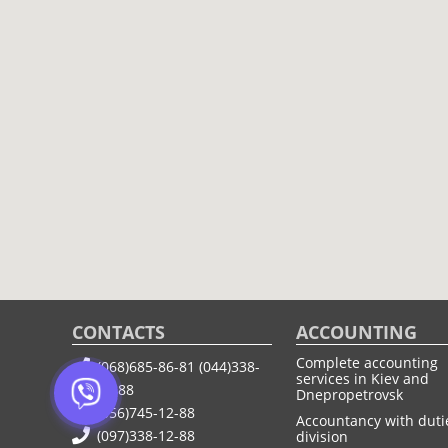
CONTACTS
ACCOUNTING
Complete accounting
(068)685-86-81
(044)338-
services in Kiev and
12-88
Dnepropetrovsk
(056)745-12-88
Accountancy with duti
(097)338-12-88
division