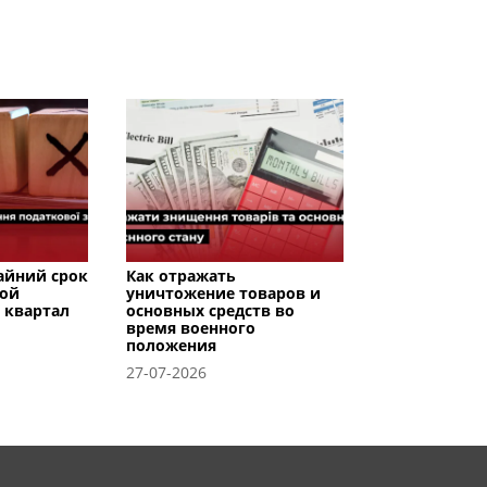
райний срок
Как отражать
вой
уничтожение товаров и
I квартал
основных средств во
время военного
положения
27-07-2026