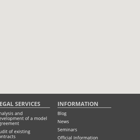
EGAL SERVICES
INFORMATION
nalysis and
Blog
evelopment of a model
News
greement
Seminars
udit of existing
ontracts
Official Information