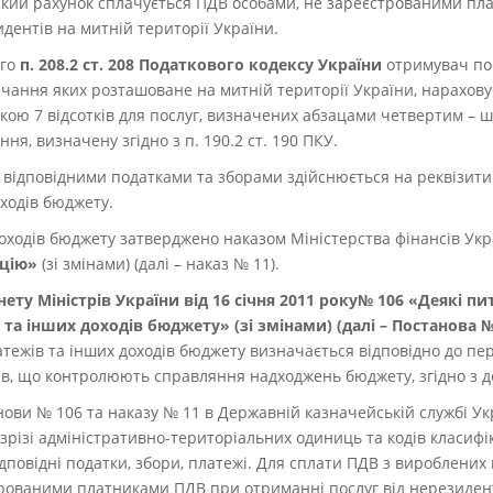
 який рахунок сплачується ПДВ особами, не зареєстрованими п
дентів на митній території України.
ого
п. 208.2 ст. 208 Податкового кодексу України
отримувач по
чання яких розташоване на митній території України, нарахову
кою 7 відсотків для послуг, визначених абзацами четвертим – шос
ня, визначену згідно з п. 190.2 ст. 190 ПКУ.
відповідними податками та зборами здійснюється на реквізити
оходів бюджету.
 доходів бюджету затверджено наказом Міністерства фінансів Укр
цію»
(зі змінами) (далі – наказ № 11).
ету Міністрів України від 16 січня 2011 року№ 106 «Деякі пи
в та інших доходів бюджету» (зі змінами) (далі – Постанова №
латежів та інших доходів бюджету визначається відповідно до пе
анів, що контролюють справляння надходжень бюджету, згідно з 
ови № 106 та наказу № 11 в Державній казначейській службі Укр
різі адміністративно-територіальних одиниць та кодів класифіка
овідні податки, збори, платежі. Для сплати ПДВ з вироблених в 
трованими платниками ПДВ при отриманні послуг від нерезидент