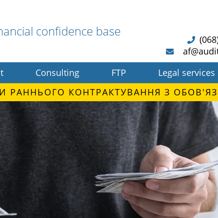
nancial confidence base
(068
af@audi
t
Consulting
FTP
Legal services
И РАННЬОГО КОНТРАКТУВАННЯ З ОБОВ'ЯЗ