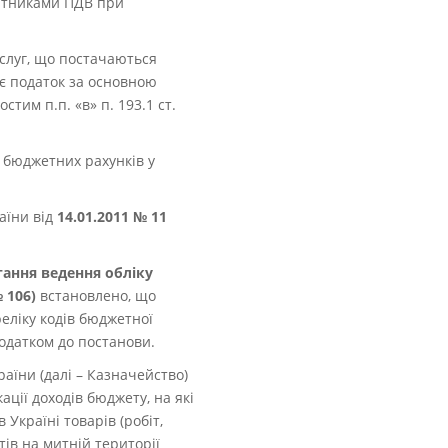
латниками ПДВ при
слуг, що постачаються
є податок за основною
тим п.п. «в» п. 193.1 ст.
 бюджетних рахунків у
аїни від
14.01.2011 № 11
тання ведення обліку
 106)
встановлено, що
реліку кодів бюджетної
додатком до постанови.
аїни (далі – Казначейство)
ції доходів бюджету, на які
Україні товарів (робіт,
ів на митній території