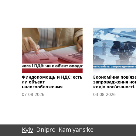
Финдопомощь и НДС: есть
Економічна пов’яза
ли объект
запровадження но
налогообложения
кодів пов’язаності.
07-08-2026
03-08-2026
Kyiv
Dnipro
Kam'yansʹke