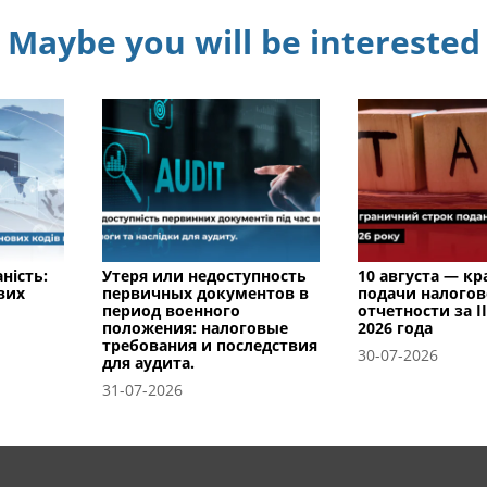
Maybe you will be interested
ність:
Утеря или недоступность
10 августа — к
вих
первичных документов в
подачи налого
период военного
отчетности за I
положения: налоговые
2026 года
требования и последствия
30-07-2026
для аудита.
31-07-2026