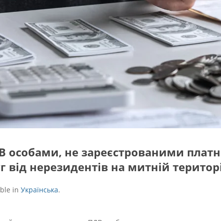
В особами, не зареєстрованими плат
г від нерезидентів на митній територі
able in
Українська
.