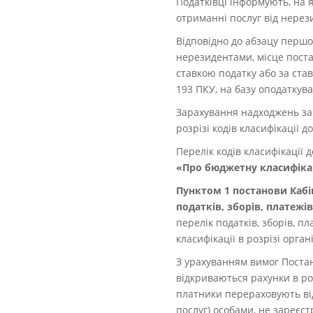
Податківці інформують, на
отриманні послуг від нерези
Відповідно до абзацу перш
нерезидентами, місце поста
ставкою податку або за став
193 ПКУ, на базу оподаткуван
Зарахування надходжень за 
розрізі кодів класифікації д
Перелік кодів класифікації
«Про бюджетну класифіка
Пунктом 1 постанови Кабін
податків, зборів, платежі
перелік податків, зборів, п
класифікації в розрізі орг
З урахуванням вимог Постан
відкриваються рахунки в роз
платники перераховують відп
послуг) особами, не зареєс