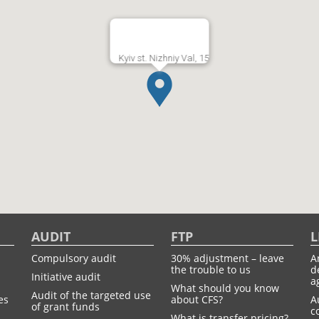
Kyiv st. Nizhniy Val, 15
AUDIT
FTP
L
Compulsory audit
30% adjustment – leave
A
the trouble to us
d
Initiative audit
a
What should you know
Audit of the targeted use
es
about CFS?
A
of grant funds
c
What is transfer pricing?