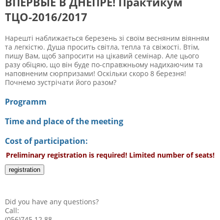
ВПЕРВЫЕ В ДНЕПРЕ! Практикум
ТЦО-2016/2017
Нарешті наближається березень зі своїм весняним віянням
та легкістю. Душа просить світла, тепла та свіжості. Втім,
пишу Вам, щоб запросити на цікавий семінар. Але цього
разу обіцяю, що він буде по-справжньому надихаючим та
наповненим сюрпризами! Оскільки скоро 8 березня!
Почнемо зустрічати його разом?
Programm
Time and place of the meeting
Cost of participation:
Preliminary registration is required! Limited number of seats!
registration
Did you have any questions?
Call:
(056)745 12 88