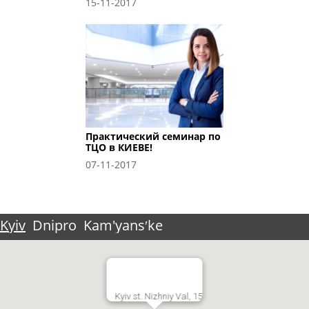
15-11-2017
Практический семинар по
ТЦО в КИЕВЕ!
07-11-2017
Kyiv
Dnipro
Kam'yansʹke
Kyiv st. Nizhniy Val, 15