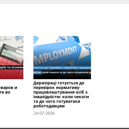
Держпраці готується до
оваров и
перевірок нормативу
тв во
працевлаштування осіб з
інвалідністю: коли чекати
та до чого готуватися
роботодавцям
24-07-2026