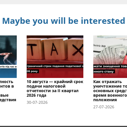
Maybe you will be interested
пность
10 августа — крайний срок
Как отражать
нтов в
подачи налоговой
уничтожение т
отчетности за II квартал
основных средс
овые
2026 года
время военного
едствия
положения
30-07-2026
27-07-2026