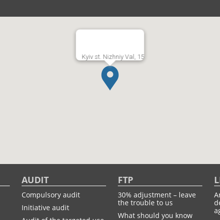
Kyiv st. Nizhniy Val, 15
AUDIT
FTP
L
Compulsory audit
30% adjustment – leave
A
the trouble to us
d
Initiative audit
a
What should you know