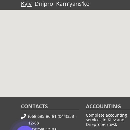
Kyiv
Dnipro
Kam'yansʹke
CONTACTS
ACCOUNTING
Complete accounting
(068)685-86-81
(044)338-
services in Kiev and
12-88
Dnepropetrovsk
(056)745-12-88