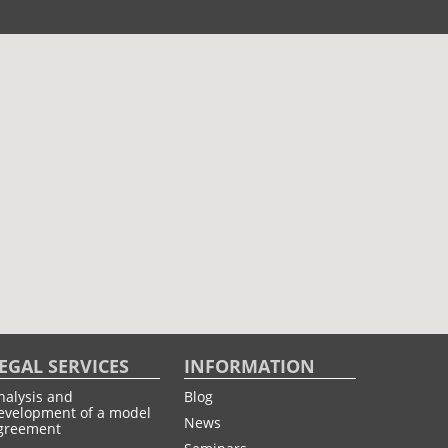
EGAL SERVICES
INFORMATION
nalysis and
Blog
evelopment of a model
News
greement