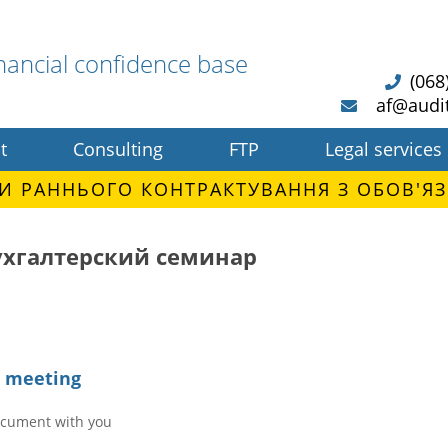
nancial confidence base
(068
af@audi
t
Consulting
FTP
Legal services
И РАННЬОГО КОНТРАКТУВАННЯ З ОБОВ'ЯЗ
ухгалтерский семинар
e meeting
ocument with you