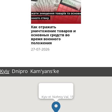
Как отражать
уничтожение товаров и
основных средств во
время военного
положения
27-07-2026
Kyiv
Dnipro
Kam'yansʹke
Kyiv st. Nizhniy Val, 15