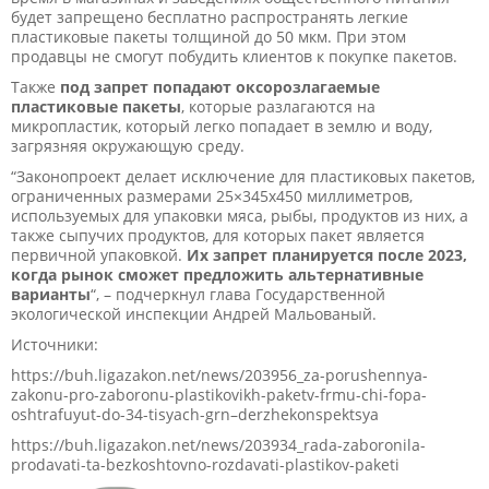
будет запрещено бесплатно распространять легкие
пластиковые пакеты толщиной до 50 мкм. При этом
продавцы не смогут побудить клиентов к покупке пакетов.
Также
под запрет попадают оксорозлагаемые
пластиковые пакеты
, которые разлагаются на
микропластик, который легко попадает в землю и воду,
загрязняя окружающую среду.
“Законопроект делает исключение для пластиковых пакетов,
ограниченных размерами 25×345х450 миллиметров,
используемых для упаковки мяса, рыбы, продуктов из них, а
также сыпучих продуктов, для которых пакет является
первичной упаковкой.
Их запрет планируется после 2023,
когда рынок сможет предложить альтернативные
варианты
“, – подчеркнул глава Государственной
экологической инспекции Андрей Мальованый.
Источники:
https://buh.ligazakon.net/news/203956_za-porushennya-
zakonu-pro-zaboronu-plastikovikh-paketv-frmu-chi-fopa-
oshtrafuyut-do-34-tisyach-grn–derzhekonspektsya
https://buh.ligazakon.net/news/203934_rada-zaboronila-
prodavati-ta-bezkoshtovno-rozdavati-plastikov-paketi