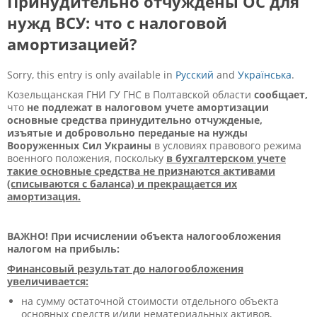
Принудительно отчуждены ОС для
нужд ВСУ: что с налоговой
амортизацией?
Sorry, this entry is only available in
Русский
and
Українська
.
Козельщанская ГНИ ГУ ГНС в Полтавской области
сообщает,
что
не подлежат в налоговом учете амортизации
основные средства принудительно отчужденые,
изъятые и добровольно переданые на нужды
Вооруженных Сил Украины
в условиях правового режима
военного положения, поскольку
в бухгалтерском учете
такие основные средства не признаются активами
(списываются с баланса) и прекращается их
амортизация.
ВАЖНО! При исчислении объекта налогообложения
налогом на прибыль:
Финансовый результат до налогообложения
увеличивается:
на сумму остаточной стоимости отдельного объекта
основных средств и/или нематериальных активов,