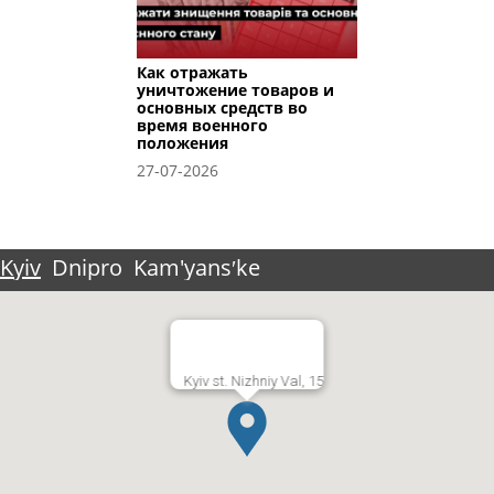
Как отражать
уничтожение товаров и
основных средств во
время военного
положения
27-07-2026
Kyiv
Dnipro
Kam'yansʹke
Kyiv st. Nizhniy Val, 15