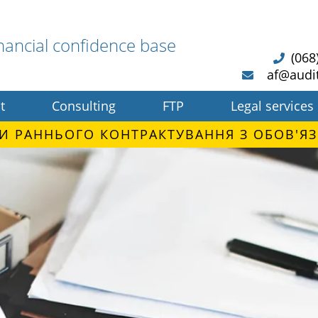
nancial confidence base
(068
af@audi
t
Consulting
FTP
Legal services
И РАННЬОГО КОНТРАКТУВАННЯ З ОБОВ'ЯЗ