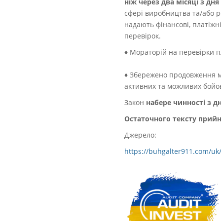
ніж через два місяці з д
сфері виробництва та/або ре
надають фінансові, платіжн
перевірок.
♦ Мораторій на перевірки п
♦ Збережено продовження м
активних та можливих бойо
Закон
набере чинності з д
Остаточного тексту прий
Джерело:
https://buhgalter911.com/u