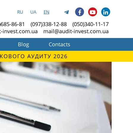
RU
UA
EN
)685-86-81
(097)338-12-88
(050)340-11-17
t-invest.com.ua
mail@audit-invest.com.ua
Blog
Contacts
КОВОГО АУДИТУ 2026