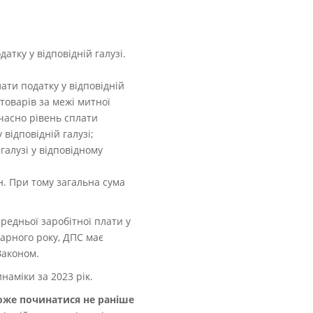
атку у відповідній галузі.
лати податку у відповідній
 товарів за межі митної
очасно рівень сплати
відповідній галузі;
галузі у відповідному
н. При тому загальна сума
редньої заробітної плати у
дарного року, ДПС має
Законом.
наміки за 2023 рік.
оже починатися не раніше