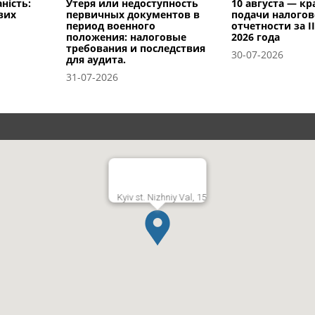
ність:
Утеря или недоступность
10 августа — к
вих
первичных документов в
подачи налого
период военного
отчетности за I
положения: налоговые
2026 года
требования и последствия
30-07-2026
для аудита.
31-07-2026
Kyiv st. Nizhniy Val, 15