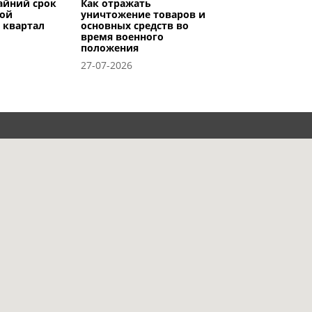
райний срок
Как отражать
вой
уничтожение товаров и
I квартал
основных средств во
время военного
положения
27-07-2026