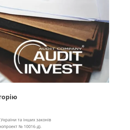
торію
України та інших законів
нопроект № 10016-д).