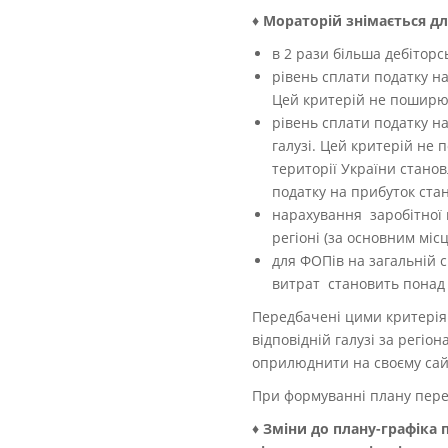
♦
Мораторій знімається для
в 2 рази більша дебіторс
рівень сплати податку на
Цей критерій не поширює
рівень сплати податку на
галузі. Цей критерій не 
території України станов
податку на прибуток стан
нарахування заробітної п
регіоні (за основним місц
для ФОПів на загальній 
витрат становить понад 
Передбачені цими критеріям
відповідній галузі за регіо
оприлюднити на своєму сай
При формуванні плану перев
♦
Зміни до плану-графіка