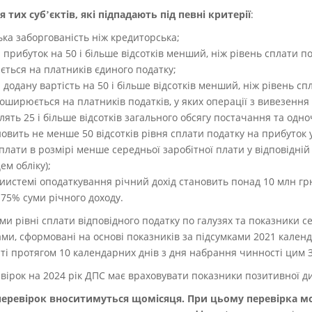
 тих субʼєктів, які підпадають під певні критерії
:
ька заборгованість ніж кредиторська;
 прибуток на 50 і більше відсотків менший, ніж рівень сплати под
ться на платників єдиного податку;
 додану вартість на 50 і більше відсотків менший, ніж рівень сп
поширюється на платників податків, у яких операції з вивезення
лять 25 і більше відсотків загального обсягу постачання та одн
овить не менше 50 відсотків рівня сплати податку на прибуток у 
лати в розмірі менше середньої заробітної плати у відповідній 
ем обліку);
сиистемі оподаткування річний дохід становить понад 10 млн гр
75% суми річного доходу.
и рівні сплати відповідного податку по галузях та показники се
нами, сформовані на основі показників за підсумками 2021 кален
ті протягом 10 календарних днів з дня набрання чинності цим 
ірок на 2024 рік ДПС має враховувати показники позитивної ди
 перевірок вноситимуться щомісяця. При цьому перевірка м