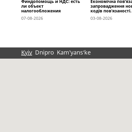
Финдопомощь и НДС: есть
Економічна пов’яза
ли объект
запровадження но
налогообложения
кодів пов’язаності.
07-08-2026
03-08-2026
Kyiv
Dnipro
Kam'yansʹke