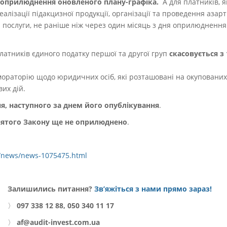
ня оприлюднення оновленого плану-графіка.
А для
платників, я
алізації підакцизної продукції, організації та проведення азарт
і послуги, не раніше ніж через один місяць з дня оприлюдненн
латників єдиного податку першої та другої груп
скасовується з 
ораторію щодо юридичних осіб, які розташовані на окупованих 
вих дій.
ня, наступного за днем його опублікування
.
нятого Закону ще не оприлюднено
.
k/news/news-1075475.html
Залишились питання?
Зв’яжіться з нами прямо зараз!
〉
097 338 12 88, 050 340 11 17
〉
af@audit-invest.com.ua